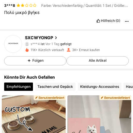
3***8
Farbe: Verschiedenfarbig / Quantität: 1 Set / Größe: 40 x 30 cm
Πολύ
μικρό
βγήκε
Hilfreich
(0)
316 Follower
4,85
SXCWYONGP
s***4
ist
Vor 1 Tag
gefolgt
c***e
ist am Durchsuchen
11K+ Kürzlich verkauft
3K+ Erneut kaufen
316 Follower
4,85
Folgen
Alle Artikel
316 Follower
4,85
Könnte Dir Auch Gefallen
Empfehlungen
Taschen und Gepäck
Kleidungs-Accessoires
Hau
316 Follower
4,85
316 Follower
4,85
316 Follower