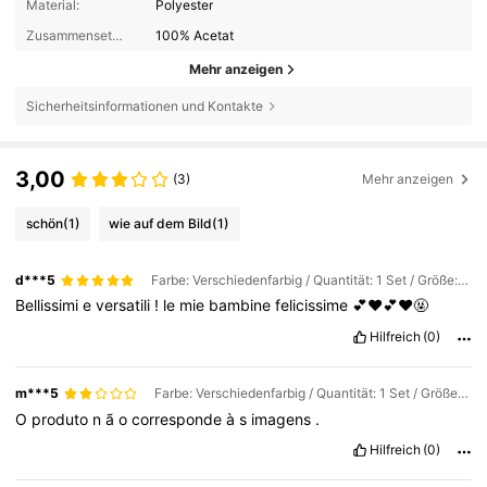
Material:
Polyester
Zusammensetzung:
100% Acetat
Mehr anzeigen
Sicherheitsinformationen und Kontakte
3,00
(3)
Mehr anzeigen
schön
(1)
wie auf dem Bild
(1)
d***5
Farbe: Verschiedenfarbig / Quantität: 1 Set / Größe: 50 x 40 cm
Bellissimi
e
versatili
!
le
mie
bambine
felicissime
💕❤️💕❤️🤬
Hilfreich
(0)
m***5
Farbe: Verschiedenfarbig / Quantität: 1 Set / Größe: 50 x 40 cm
O
produto
n
ã
o
corresponde
à
s
imagens
.
Hilfreich
(0)