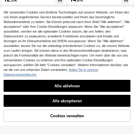
,33€
,97€
uell gestaltete Outdoor-Gedenktafe
ungsmatte, süße Katzenfütterungs
l, Mitgefühlgeschenk, personalisiert
matte, Haustierschüsselmatte, Hun
e Namensdekoration, Metall-Hunde
deschüsselmatte, neuer Stil kleines
Wir verwenden Cookies und ähnliche Technologien auf unserer Website, um Ihnen den
pfoten-Gartendekoration, individuel
Haustiergeschenk, verschiedene St
von Ihnen angeforderten Service bereitzustellen und Ihnen das bestmögliche
les Haustier-Gedenkstück
ile und Farben erhältlich, ästhetisch
Webseitenerlebnis zu bieten. Sie können jederzeit nach Ihrer Wahl "Alle ablehnen", "Alle
e Haustierdekoration, Katzendekor
ation, Geschenk für Haustierliebhab
akzeptieren" oder Ihre Cookie-Einstellungen anpassen. Wenn Sie "Alle akzeptieren"
er
auswählen, werden wir alle optionalen Cookies setzen, die uns helfen, den
Datenverkehr zu analysieren, erweiterte Funktionen anzubieten und Inhalte und
Anzeigen an Ihr Einkaufserlebnis bei SHEIN anzupassen. Wenn Sie "Alle ablehnen"
auswählen, lassen Sie nur die unbedingt erforderlichen Cookies zu, die unsere Website
zum Laufen bringen. Sie können diese in den Browsereinstellungen deaktivieren, was
jedoch die Funktionalität der Website beeinträchtigen kann. Um mehr über die von uns
verwendeten Cookies zu erfahren und Ihre optionalen Cookie-Einstellungen
anzupassen, wählen Sie bitte "Cookies verwalten". Weitere Informationen darüber, wie
wir die von uns erfassten Daten verarbeiten,
finden Sie in unserer
Datenschutzerklärung.
Alle ablehnen
7
Individuell gestaltbarer Aufbewahru
Personalisierbare schnelltrocknend
Alle akzeptieren
Indem du auf "Anpassen" klickst, erklärst du dich mit diesen Allgemeinen
ngskorb für Haustier-Spielzeug mit
e Haustier-Fütterungsmatte mit indi
8
6
,18€
,50€
Geschäftsbedingungen einverstanden.
Hundenamen oder Katzennamen, Fi
viduellem Namen - spritzgeschützt,
lz-Haustier-Spielzeugbox zum Org
saugfähig & leicht zu reinigen, Pfot
anisieren von Spielzeug, Decken, L
enmuster für Hunde & Katzen, wasc
Cookies verwalten
Jetzt anpassen
einen, Futter, schwarzer Haustier-R
hbare Haustier-Futter- & Wasserma
egalkorb, dekorativ, geschnitztes M
tte, perfektes Geschenk für Haustie
uster, modisch, farbig, retro, süß, mi
rbesitzer, Haustier-Fütterungsmatt
nimalistisch, niedlich, individualisier
e, Haustier-Futtermatte, verspieltes