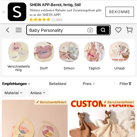
Personalisierte Baby Name
SHEIN APP-Bereit, fertig, Stil!
×
Weitere exklusive Rabatte und Zusatzangebote gibt
Personalisierte Baby Geschenk Mädchen
BEKOMME
es in der SHEIN APP!
(5,000)
Baby Personality
Baby Junge
Baby Mädchen Geschenke
Personalisierte Baby Name
Verschiedenfa
Stoff
Silikon
Täglich
Urlaub
rbig
Empfehlungen
Beliebtest
Preis
Filter
Material
Anlass