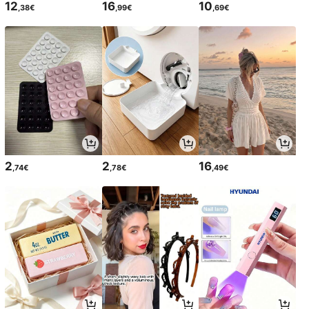
12
16
10
,38€
,99€
,69€
2
2
16
,74€
,78€
,49€