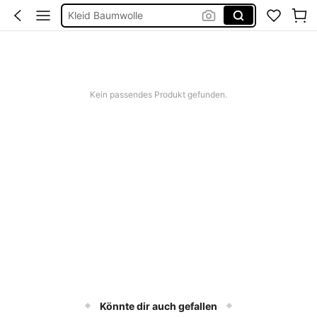
Kleid Baumwolle
Kurze Hose Männer
Kleid Weiß Sommer
Kurze Kleider Sommer
Kein passendes Produkt gefunden.
Könnte dir auch gefallen