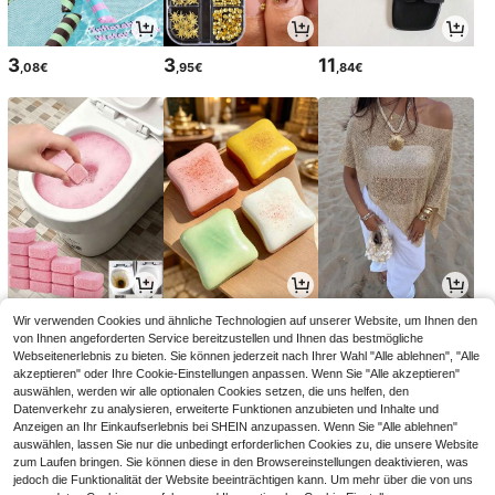
3
3
11
,08€
,95€
,84€
3
2
12
Wir verwenden Cookies und ähnliche Technologien auf unserer Website, um Ihnen den
,07€
,88€
,86€
12,99€
-1%
von Ihnen angeforderten Service bereitzustellen und Ihnen das bestmögliche
Webseitenerlebnis zu bieten. Sie können jederzeit nach Ihrer Wahl "Alle ablehnen", "Alle
akzeptieren" oder Ihre Cookie-Einstellungen anpassen. Wenn Sie "Alle akzeptieren"
auswählen, werden wir alle optionalen Cookies setzen, die uns helfen, den
Datenverkehr zu analysieren, erweiterte Funktionen anzubieten und Inhalte und
Anzeigen an Ihr Einkaufserlebnis bei SHEIN anzupassen. Wenn Sie "Alle ablehnen"
auswählen, lassen Sie nur die unbedingt erforderlichen Cookies zu, die unsere Website
zum Laufen bringen. Sie können diese in den Browsereinstellungen deaktivieren, was
jedoch die Funktionalität der Website beeinträchtigen kann. Um mehr über die von uns