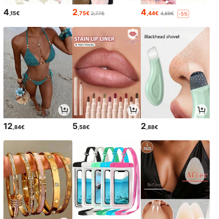
4
2
4
,15€
,75€
,44€
2,77€
4,69€
-5%
12
5
2
,84€
,58€
,88€