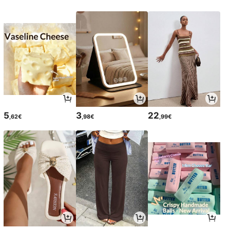
5
3
22
,62€
,98€
,99€