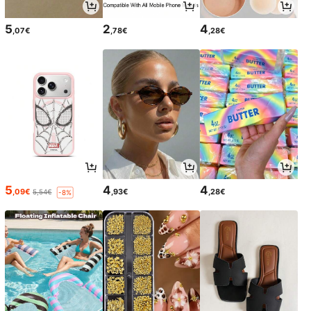
5
2
4
,07€
,78€
,28€
5
4
4
,09€
,93€
,28€
5,54€
-8%