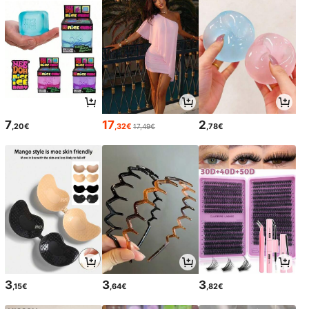
7
17
2
,20€
,32€
,78€
17,49€
3
3
3
,15€
,64€
,82€