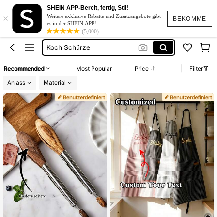
Schürze Damen Personalisiert
SHEIN APP-Bereit, fertig, Stil!
×
Schürze Personalisiert
Weitere exklusive Rabatte und Zusatzangebote gibt
BEKOMME
es in der SHEIN APP!
Kochlöffel Personalisiert
(5,000)
Koch Schürze
Schneidebrett Personalisiert
Recommended
Most Popular
Price
Filter
Schürze Damen Personalisiert
Anlass
Material
Schürze Personalisiert