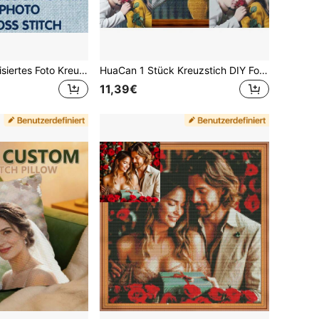
HuaCan Personalisiertes Foto Kreuzstich Set 11CT Garn DIY Stickerei Set, Haustier Muster auf Leinwand Muster Nadelarbeit für Hochzeits Wanddekoration Heimdekoration
HuaCan 1 Stück Kreuzstich DIY Foto Personalisierung mit deinem eigenen Foto, Stickerei 11CT Fäden, Hochzeit Geburtstag Jahrestag Einweihungsgeschenke, handgemachte Heimdekoration
11,39€