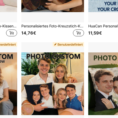
45X45 cm Foto-Kreuzstich-Kissenbezug zum Selbermachen, DIY Kreuzstich-Set, mit Kissenfüllung, individuell gestaltbar mit Gesichtsmustern und einseitigem Druck, geeignet für Anlässe wie Muttertag/Vatertag/Erntedankfest/Lehrertag.
Personalisiertes Foto-Kreuzstich-Kissen-Set, 45X45 bedruckte Leinwand, mit Kissenkern, gibt einen einzigartigen und praktischen Eindruck, 11CT bedrucktes Leinwand-Stickerei-Set für Anfänger, Kunstwerk-Nähbedarf, DIY-Bastelmaterial-Pack, Handarbeits-Kunstgeschenk
14,76€
11,59€