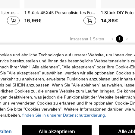
1 Stück 45X45cm personalisiertes Kreuzstich-Kissen-Set, Foto-individuelles DIY-Kreuzstich-bedrucktes Leinwand-Kissen, mit Kissenkern, hinterlässt einen einzigartigen und praktischen Eindruck
1 Stück 45X45 Personalisiertes Foto Kreuzstich Kissen Set, bedruckter Stoff, mit Kissenkern, geeignet für Anlässe wie Muttertag/Vatertag/Erntedankfest/Lehrertag, um Ihren eigenen personalisierten Fotokissenbezug zu erstellen. Das ideale Geschenk für Familie, Freunde und sich selbst. Waschbar, leicht und atmungsaktiv
16,96€
14,86€
1
Insgesamt 1 Seiten
okies und ähnliche Technologien auf unserer Website, um Ihnen den 
vice bereitzustellen und Ihnen das bestmögliche Webseitenerlebnis zu
nach Ihrer Wahl "Alle ablehnen", "Alle akzeptieren" oder Ihre Cookie-Ei
e "Alle akzeptieren" auswählen, werden wir alle optionalen Cookies s
nverkehr zu analysieren, erweiterte Funktionen anzubieten und Inhalte
bnis bei SHEIN anzupassen. Wenn Sie "Alle ablehnen" auswählen, lassen
erlichen Cookies zu, die unsere Website zum Laufen bringen. Sie könne
gen deaktivieren, was jedoch die Funktionalität der Website beeinträc
n uns verwendeten Cookies zu erfahren und Ihre optionalen Cookie-Ei
n Sie bitte "Cookies verwalten". Weitere Informationen darüber, wie w
verarbeiten,
finden Sie in unserer Datenschutzerklärung.
alten
Alle akzeptieren
Alle ab