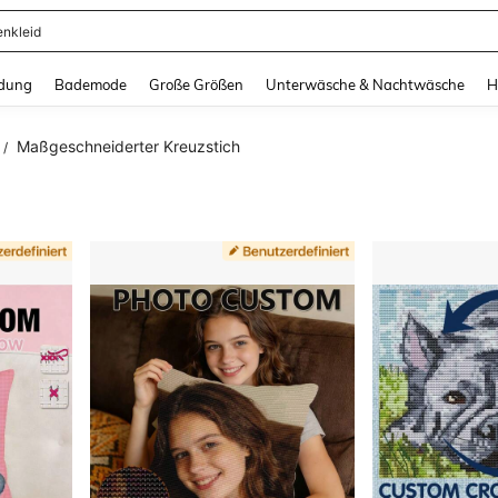
enkleid
and down arrow keys to navigate search Zuletzt gesucht and Suche und Finde. Pr
dung
Bademode
Große Größen
Unterwäsche & Nachtwäsche
H
Maßgeschneiderter Kreuzstich
/