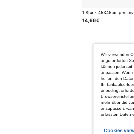
14,66€
Wir verwenden Co
angeforderten Ser
können jederzeit 
anpassen. Wenn Si
helfen, den Date
Ihr Einkaufserle
unbedingt erford
Browsereinstellun
mehr über die vo
anzupassen, wähle
erfassten Daten 
Cookies verw