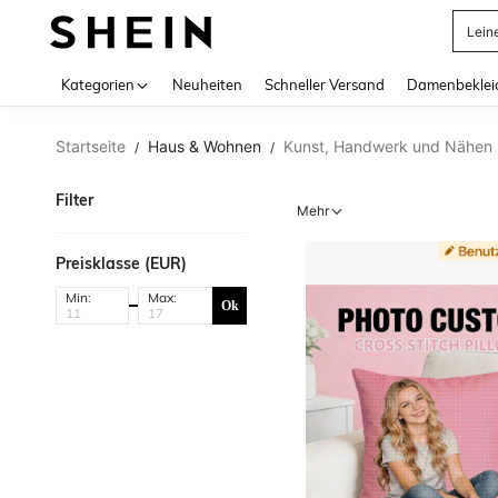
Lein
Use up 
Kategorien
Neuheiten
Schneller Versand
Damenbeklei
Startseite
Haus & Wohnen
Kunst, Handwerk und Nähen
/
/
Filter
Mehr
Preisklasse (EUR)
Min:
Max:
Ok