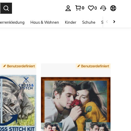
0
0
ess Enter to select.
errenkleidung
Haus & Wohnen
Kinder
Schuhe
Schmuck & Acces