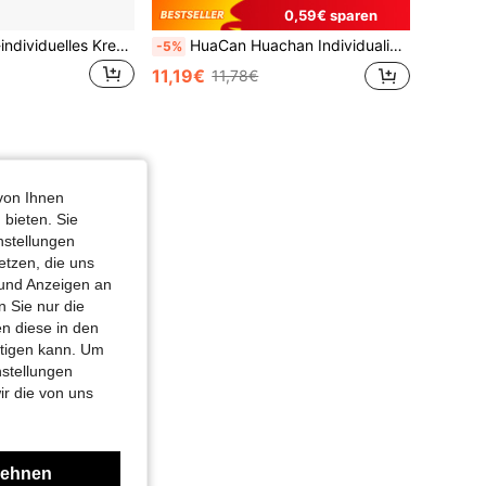
0,59€ sparen
1 Stück DIY Foto-individuelles Kreuzstich-Kissen-Set, bedruckte Leinwand, 45x45cm Kreuzstich-Kissen, hinterlässt einen einzigartigen und praktischen Eindruck, DMC bedruckte Leinwand, DIY-Handwerksgeschenk, Nähzubehör, Nähset, Stickgarn-Handwerkset
HuaCan Huachan Individualisierter 5D DIY Kreuzstich-Set, verwende dein eigenes Foto, 11CT Stickgarn-Set, DIY individuelle Handarbeit, Hochzeitswanddekoration, auch als Geschenk für Freunde, Paare oder Familie geeignet
-5%
11,19€
11,78€
von Ihnen
 bieten. Sie
nstellungen
etzen, die uns
 und Anzeigen an
 Sie nur die
n diese in den
htigen kann. Um
nstellungen
ir die von uns
lehnen