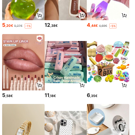
5
12
4
,20€
,38€
,44€
5,27€
4,69€
-1%
-5%
5
11
6
,58€
,18€
,35€