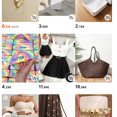
6
3
2
,51€
,68€
,78€
6,57€
4
11
16
,28€
,99€
,98€