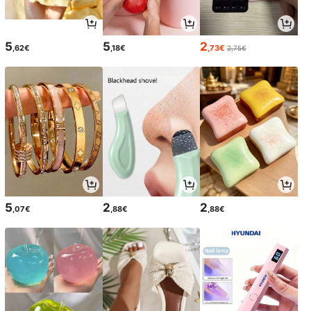
5
5
2
,62€
,18€
,73€
2,75€
5
2
2
,07€
,88€
,88€