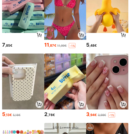
7
11
5
,85€
,87€
,48€
11,99€
-1%
5
2
3
,13€
,78€
,94€
5,18€
3,98€
-1%