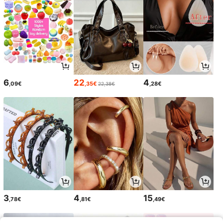
6
22
4
,09€
,35€
,28€
22,38€
3
4
15
,78€
,81€
,49€