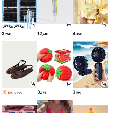
3
12
4
,25€
,41€
,45€
19
3
3
,88€
,37€
,15€
19,98€