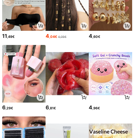
11
4
4
,49€
,04€
,60€
4,05€
6
6
4
,29€
,81€
,96€