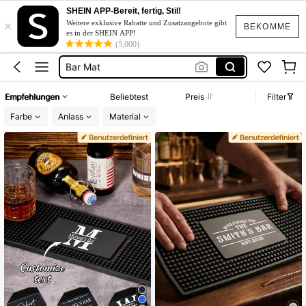
Restaurant Deko
SHEIN APP-Bereit, fertig, Stil!
×
Barmatte Personalisiert
Weitere exklusive Rabatte und Zusatzangebote gibt
BEKOMME
es in der SHEIN APP!
Bar Deko
(5,000)
Bar Mat
Cocktail Zubehör
Empfehlungen
Beliebtest
Preis
Filter
Restaurant Deko
Farbe
Anlass
Material
Barmatte Personalisiert