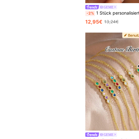
GEME
1 Stück personalisiertes Familien-Geburtsstein | Exklusives Geburtsstein-Armband für Großmutter | Mutterarmband | Geschenk fü
-2%
12,95€
13,24€
GEME