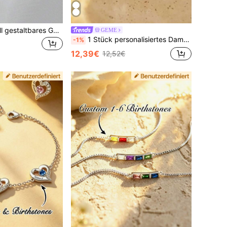
1 Stück individuell gestaltbares Geburtsblumen- & Geburtsstein-Armband, Damenschmuck, individualisierte Halskette, individualisierter Schmuck, Paar-Armband, personalisiertes Geschenk, Geschenk für Freund/Freundin, auch geeignet als Halloween-/Weihnachtsüberraschungsgeschenk für Familie und Freunde
GEME
1 Stück personalisiertes Damen Armband in Herzform, Goldarmband, Muttertagsgeschenk, Geschenk für sie, Damenschmuck, Goldjuwelen, DIY Schmuck, Damen Schmuck, Armband mit doppeltem Geburtsstein, Mutter-Tochter-Armband, Jahrestags-Geschenk, Geschenk für Mama, Muttertagsgeschenk
-1%
12,39€
12,52€