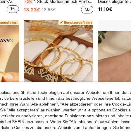
1 Stück Familien-Geburtsstein-Armband, personalisiertes Geschenk, Geburtsstein-Schmuck für Mütter, Geschenk für Mama, Geburtstagsgeschenk, elegantes rechteckiges Geburtsstein-Armband, personalisiertes Geschenk für sie, Damenarmband, Goldarmband
1 Stück Modeschmuck Armband, anpassbarer Geburtsstein, Damenarmband, Muttertagsgeschenk, Brautjungferngeschenk, Damenschmuck, personalisierter Namensring, Strandschmuck für Frauen, Strandaccessoires für Frauen, Partyschmuck, Damenaccessoires, Jahrestag/Muttertag/Valentinstag/Familiengeschenk/Jahrestagsgeschenk
-2%
11,10€
13,23€
13,53€
okies und ähnliche Technologien auf unserer Website, um Ihnen den 
vice bereitzustellen und Ihnen das bestmögliche Webseitenerlebnis zu
nach Ihrer Wahl "Alle ablehnen", "Alle akzeptieren" oder Ihre Cookie-Ei
e "Alle akzeptieren" auswählen, werden wir alle optionalen Cookies s
nverkehr zu analysieren, erweiterte Funktionen anzubieten und Inhalte
1 Stück personalisiertes 26 Buchstaben A-Z Edelstahl goldenes glattes Armband, elegante Schmuckgeschenkbox für Frauen, Freundin, Mutter, Muttertag, Hochzeit, personalisiertes Geschenk
1 Stück Geburtsstein Armband, Damen Gold Armband, Exquisites Strass Armband, Sommer Schmuck, Damen Accessoires, Geschenk für sie, Gold Schmuck, Personalisierter Schmuck, Damen Accessoires, Mutter Geburtstagsgeschenk
bnis bei SHEIN anzupassen. Wenn Sie "Alle ablehnen" auswählen, lassen
9,83€
9,43€
erlichen Cookies zu, die unsere Website zum Laufen bringen. Sie könne