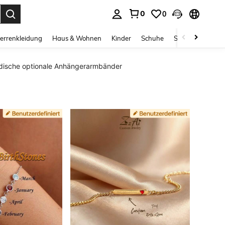
0
0
ess Enter to select.
errenkleidung
Haus & Wohnen
Kinder
Schuhe
Schmuck & Acces
ische optionale Anhängerarmbänder