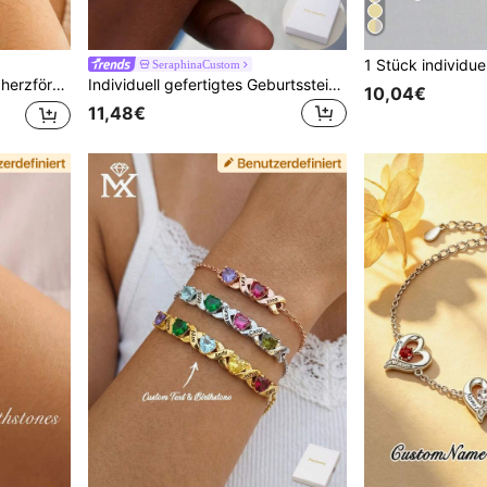
SeraphinaCustom
Frauen, Geschenk für Mutter, Muttertagsgeschenk
Individuell gefertigtes Geburtsstein-Armband mit doppelter Schlaufe und verstellbarer Kette, elegant und exquisit, ineinander greifendes Design mit eingebetteten Geburtssteinen. Dieses Armband ist eine ideale Wahl für Jahrestag, Geburtstag, täglichen Tragen, Abschlussball, Muttertag, Valentinstag, Abschluss, Hochzeitsgeschenke oder Partygeschenke, geeignet als Geschenk für Freundinnen, Mütter, Familie, Freunde oder Töchter.
10,04€
11,48€