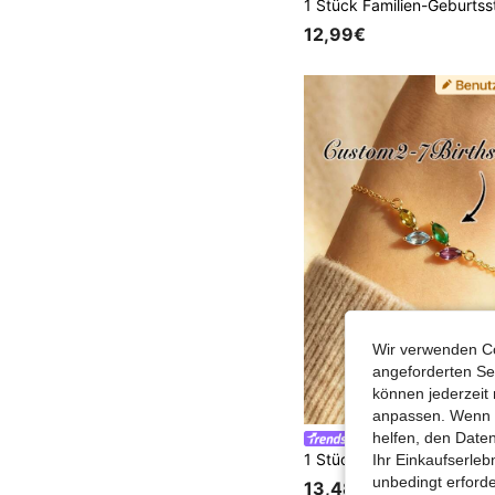
12,99€
Wir verwenden Co
angeforderten Ser
können jederzeit 
anpassen. Wenn Si
helfen, den Date
GEME
Ihr Einkaufserle
unbedingt erford
13,48€