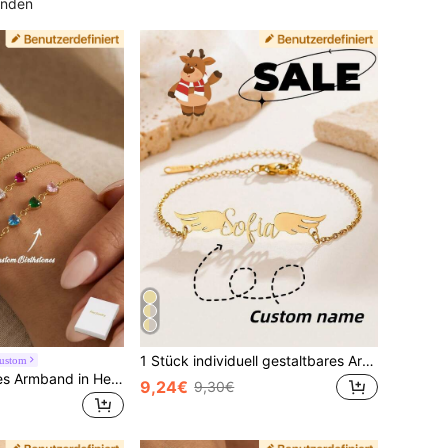
unden
1 Stück individuell gestaltbares Armband mit Engelflügeln und Personalisiertem Namen, aus Edelstahl, kreatives Armband, personalisiertes Geschenk, Geschenk für den Freund, Armband, individualisiertes Geschenk, Freundschaftsarmband, Namenskette, personalisiertes Armband, Geschenk für Frauen, Geburtstagsgeschenk, Jahrestags-Geschenk, Weihnachtsgeschenk, Halloween-Geschenk, Paar-Armband, Alltagstragen und Geschenk, geeignet als herzliches Geschenk für Familie und Freunde
ustom
1 Stück modisches Armband in Herzform, individuell mit Geburtsstein, geeignet als Geschenk zum Geburtstag, Jahrestag, Muttertag, Valentinstag, für die Familie, Jahrestags-Geschenk
9,24€
9,30€