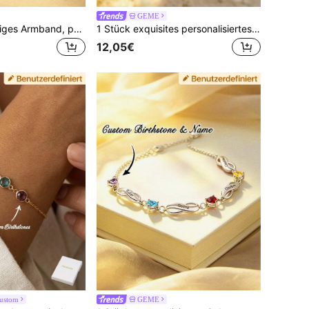
GEME
1 Stück herzförmiges Armband, personalisiertes Goldarmband, Muttertagsgeschenk, Geschenk für sie, personalisierter Damenschmuck, Goldschmuck, DIY-Schmuck, Geburtstagsgeschenk für Freundin/Freundin/Mutter/Tochter, personalisiertes individuelles Weihnachtsgeschenk, personalisierter Name, Damenschmuckgeschenk
1 Stück exquisites personalisiertes Damen-Geburtstein-Armband, ideales Geschenk für Muttertag, Brautjungfer, Freundin, Mutter, Familie, Freunde, Tochter. Personalisiertes Gold-Geburtstein-Armband, Familien-Geburtstein-Armband (mit eingebetteten Kinder-Geburtsteinen), Weihnachtsgeschenk für sie
12,05€
ustom
GEME