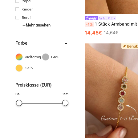
Papa
Kinder
Beruf
GEME
1 Stück Armband mit herzförmigem Zirkonia, Muttertagsgeschenk, exquisiter Damen-Armband, personalisierter Schmuck, Schmuckgeschenk für 
-1%
Mehr ansehen
14,45€
14,64€
Farbe
Vielfarbig
Grau
Gelb
Preisklasse (EUR)
6
€
15
€