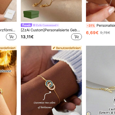
Personalisierte Geschenke für Mama: Geburtsteinsstein-Armband, F
ZzAi Customized
-31%
1 Stück personalisiertes herzförmiges Geburtsstein-Armband, Mutter-Tochter-Schmuck, Jahrestagsgeschenk, Geschenk für Mama
[ZzAi Custom]Personalisierte Geburtsteinsstein-Armband, Blatt-Geburtsteinsstein, Hochzeitsarmband, Geburtstagsgeschenk, Brautjungferngeschenk, Mama-Armband, Muttertagsgeschenk für Frauen
6,69€
9,78€
13,11€