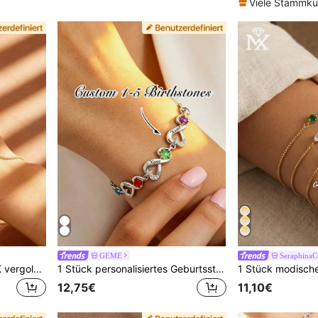
Viele Stammk
GEME
SeraphinaC
[ZzAi Custom] 1 Stück 14K vergoldetes oder aus Sterlingsilber gefertigtes personalisiertes Edelstein-Armband, Ring-Armband, Geburtsstein-Ring-Armband, Schmuckaccessoire, geeignet für persönlichen Jahrestag, zum Tragen mit Outfit, als Muttertagsgeschenk
1 Stück personalisiertes Geburtsstein-Armband, Damen-Armband Geschenk, Muttertagsgeschenk, personalisierter Schmuck für Frauen, Geschenk für Freundin, Ehefrau, personalisiertes herzförmiges Geburtsstein-Armband, Muttertags-Armband, Familiengeschenk, Alltags-Armband, Geburtstagsgeschenk für Mama, Weihnachtsgeschenk für sie, Valentinstagsgeschenk.
12,75€
11,10€