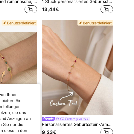
Dieses elegante und romantische, individuell gestaltete 12-farbige Geburtsstein-Armband ist ein raffiniertes und vielseitiges Modeschmuck-Accessoire für Damen. Es eignet sich hervorragend als Geschenk zum Muttertag, Valentinstag, Geburtstag, Jahrestag, Abschlussfeier, Weihnachten und anderen Anlässen, wodurch es ein hochwertiges Geschenk für Ihre Liebsten und Mütter darstellt.
1 Stück personalisiertes Geburtsstein-Armband für die Familie, Silberfarbe Kette, Muttertags-Geschenk, Geschenk für sie, Damenschmuck, Silberschmuck, DIY-Schmuck, Schmuck für sie, ideales Geschenk zum Geburtstag, Jahrestag, perfektes Geschenk für Frauen, Mädchen, Ehefrau, geeignet für Date, Party, Alltag, Verlobung, Hochzeit, Brautschmuck, auch ein tolles Geburtstagsgeschenk für Mutter, Großmutter, Freundin, Ehefrau
13,44€
von Ihnen
 bieten. Sie
nstellungen
etzen, die uns
 und Anzeigen an
Geburtsstein-Armband für sie, bestes Geschenk für Mama zum Geburtstag, Geschenk von der Schwiegertochter, Geschenke für Brautparty, Smaragd-Armband
YZ Custom jewelry
Personalisiertes Geburtsstein-Armband, Geburtsstein-Armband für Mama, Familien-Geburtsstein-Armband, Familien-Geburtsstein, personalisiertes Geschenk, Muttertagsgeschenk
 Sie nur die
n diese in den
9,23€