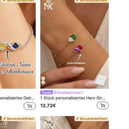
SeraphinaCustom
din, Ehefrau, personalisiertes herzförmiges Geburtsstein-Armband, Muttertags-Armband, Familiengeschenk, Alltags-Armband, Geburtstagsgeschenk für Mama, Weihnachtsgeschenk für sie, Valentinstagsgeschenk.
1 Stück personalisiertes Herz-förmiges Geburtsstein-Armband, Doppel-Geburtsstein-Armband, Mutter-Tochter-Armband, Jahrestags-Geschenk, Geschenk für Mama, Muttertags-Geschenk
12,72€