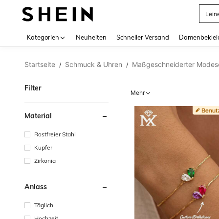
Somm
Use up 
Kategorien
Neuheiten
Schneller Versand
Damenbeklei
Startseite
Schmuck & Uhren
Maßgeschneiderter Mode
/
/
Filter
Mehr
Material
Rostfreier Stahl
Kupfer
Zirkonia
Anlass
Täglich
Hochzeit