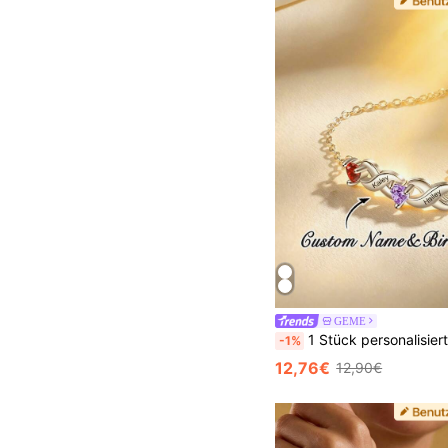
GEME
1 Stück personalisiertes Herz-förmiges Damen Armband, Gold Armband, Muttertags Geschenk, Geschenk für sie, Damenschmuck, Gold Schmuck, DIY Schmuck, Damen Schmuck, Doppelter Geburtsstein Armband, Mutter To
-1%
12,76€
12,90€