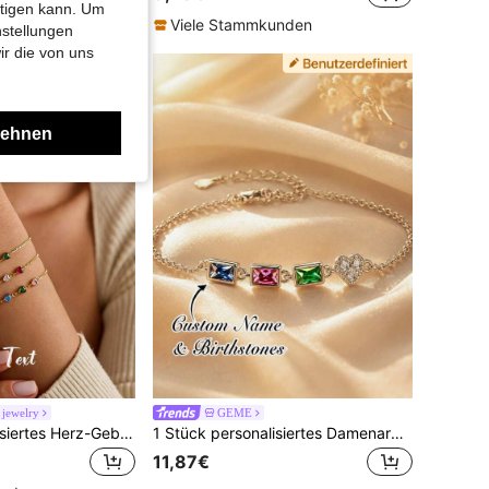
htigen kann. Um
Viele Stammkunden
nstellungen
ir die von uns
lehnen
jewelry
GEME
1 Stück personalisiertes Herz-Geburtstein-Armband für Paar, individuelles Armband, Muttertagsgeschenk, Edelstahl-Schmuck, Geburtstagsgeschenk
1 Stück personalisiertes Damenarmband, Gold-Edelstein-Armband, Familien-Geburtsstein-Armband, Schmuckzubehör, Armband für Mama, personalisiertes Geschenk für Mama, Schmuck für Mama, geeignet für den täglichen Gebrauch, Abschlussball, Hochzeit, Party
11,87€