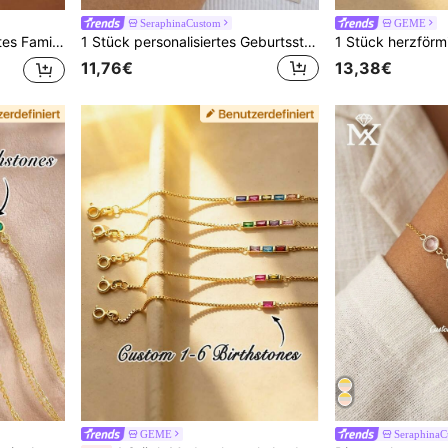
SeraphinaCustom
GEME
r sie | Muttertagsgeschenk | Geburtstagsgeschenk
1 Stück personalisiertes Geburtsstein-Namensarmband, individuell gestaltbares Familien-Geburtsstein-Armband, Geschenk für Mutter, Geburtstagsgeschenk für sie
11,76€
13,38€
GEME
SeraphinaC