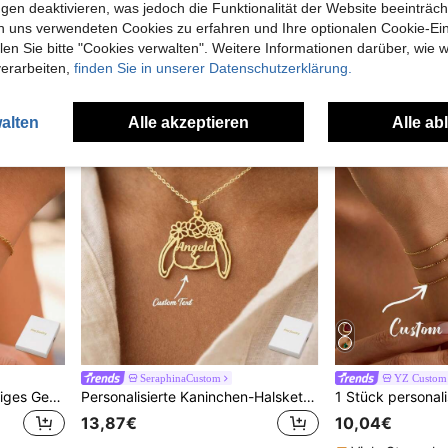
gen deaktivieren, was jedoch die Funktionalität der Website beeinträc
n uns verwendeten Cookies zu erfahren und Ihre optionalen Cookie-Ei
n Sie bitte "Cookies verwalten". Weitere Informationen darüber, wie w
verarbeiten,
finden Sie in unserer Datenschutzerklärung.
alten
Alle akzeptieren
Alle ab
SeraphinaCustom
YZ Custom 
Personalisiertes Herz-förmiges Geburtsstein-Armband, kann mit verschiedenen Geburtssteinen individualisiert werden. Herz-förmiges Geburtsstein-Armband, Jahrestags-Geschenk, Geburtstags-Geschenk, Weihnachts-Geschenk, Muttertags-Geschenk.
Personalisierte Kaninchen-Halskette mit Geburtsblume, personalisierter Ostersckmuck-Geschenk für Frauen, Geschenk für Haustierliebhaber
13,87€
10,04€