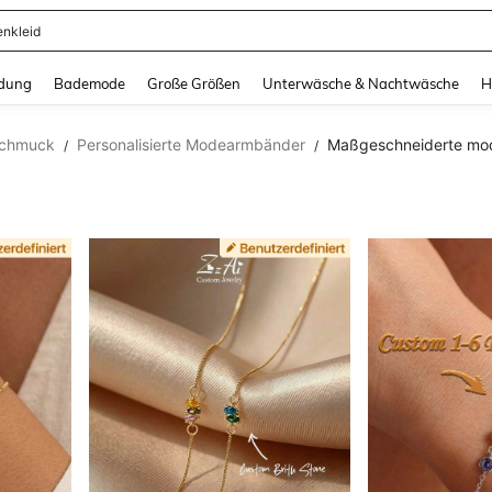
ertops
and down arrow keys to navigate search Zuletzt gesucht and Suche und Finde. Pr
dung
Bademode
Große Größen
Unterwäsche & Nachtwäsche
H
schmuck
Personalisierte Modearmbänder
Maßgeschneiderte mod
/
/