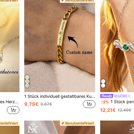
1 Stück individuell gestaltbares Kubanisches Gliederarmband mit zwei Namen, hochwertige Kubanische Kette, individualisiertes Produkt, Namensanpassung, Schwestern Halskette, Paar Armband, individualisiertes Geschenk, Edelstahl Schmuck, Valentinstag Geschenk für Ihn/Sie, Muttertags Geschenk, Ramadan Geschenk, Vatertags Geschenk, personalisiertes Geschenk für den täglichen Gebrauch und zum Verschenken
GEME
chter Armband, Jahrestags Geschenk, Geschenk für Mama, Muttertags Geschenk
1 Stück personalisiertes Geburtsstein-Armband, Damen-Armband Geschenk, Muttertagsgeschenk, personalisierter Schmuck für Frauen, Geschenk für Freun
-2%
9,79€
9,87€
12,21€
12,46€