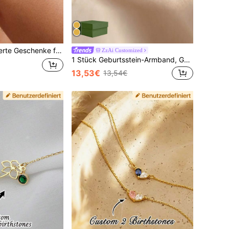
amilien-Geburtsteinsstein-Armband, minimalistisches Geburtsteinsstein-Armband, Muttertags-Armband
ZzAi Customized
1 Stück Geburtsstein-Armband, Geburtsstein-Namen-Armband, personalisiertes Geburtsstein-Armband, personalisiertes Namen-Armband, personalisiertes Initialen-Armband, 18k vergoldeter Schmuck, kommt mit exquisiter Geschenkbox, Silvestergeschenk, Geburtstagsgeschenk, Valentinstagsgeschenk, Jahrestagsgeschenk
13,53€
13,54€