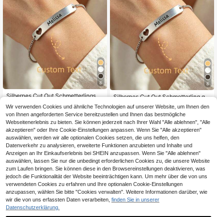
8
8
Silbernes Cut Out Schmetterlings-A
Silbernes Cut Out Schmetterling gra
rmband, Unisex, DIY individuell grav
viertes Armband, Unisex, DIY perso
10
10
Wir verwenden Cookies und ähnliche Technologien auf unserer Website, um Ihnen den
,44€
,96€
iertes Armband-Set, Edelstahlmater
nalisiertes graviertes Armband Set,
von Ihnen angeforderten Service bereitzustellen und Ihnen das bestmögliche
ial, hochwertiges gebogenes Marke
Edelstahl Material, hochwertiges ge
Webseitenerlebnis zu bieten. Sie können jederzeit nach Ihrer Wahl "Alle ablehnen", "Alle
n-Armband
bogenes Marken personalisiertes Ar
akzeptieren" oder Ihre Cookie-Einstellungen anpassen. Wenn Sie "Alle akzeptieren"
mband
auswählen, werden wir alle optionalen Cookies setzen, die uns helfen, den
Datenverkehr zu analysieren, erweiterte Funktionen anzubieten und Inhalte und
Anzeigen an Ihr Einkaufserlebnis bei SHEIN anzupassen. Wenn Sie "Alle ablehnen"
auswählen, lassen Sie nur die unbedingt erforderlichen Cookies zu, die unsere Website
zum Laufen bringen. Sie können diese in den Browsereinstellungen deaktivieren, was
jedoch die Funktionalität der Website beeinträchtigen kann. Um mehr über die von uns
verwendeten Cookies zu erfahren und Ihre optionalen Cookie-Einstellungen
anzupassen, wählen Sie bitte "Cookies verwalten". Weitere Informationen darüber, wie
wir die von uns erfassten Daten verarbeiten,
finden Sie in unserer
Datenschutzerklärung.