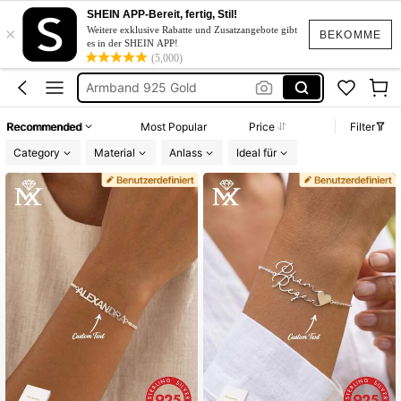
925 Schmuck
SHEIN APP-Bereit, fertig, Stil!
×
Graviertes Armband
Weitere exklusive Rabatte und Zusatzangebote gibt
BEKOMME
es in der SHEIN APP!
Armband 925 Gold
(5,000)
Fußkette Silber 925
Armbänder Für Männer 925
Recommended
Most Popular
Price
Filter
925 Schmuck
Category
Material
Anlass
Ideal für