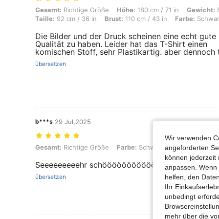
Gesamt: Richtige Größe, Höhe: 180 cm / 71 in, Gewicht: 80 kg / 176 lb
Gesamt:
Richtige Größe
Höhe:
180 cm / 71 in
Gewicht:
8
Taille:
92 cm / 36 in
Brust:
110 cm / 43 in
Farbe:
Schwar
Die Bilder und der Druck scheinen eine echt gute
Qualität zu haben. Leider hat das T-Shirt einen
komischen Stoff, sehr Plastikartig. aber dennoch t
übersetzen
b***s
29 Jul,2025
Wir verwenden Co
Gesamt: Richtige Größe, Farbe: Schwarz, Größe: L
Gesamt:
Richtige Größe
Farbe:
Schwarz
Größe:
L
angeforderten Ser
können jederzeit 
Seeeeeeeeehr schöööööööööööööönn
anpassen. Wenn Si
helfen, den Date
übersetzen
Ihr Einkaufserle
unbedingt erford
Browsereinstellun
mehr über die vo