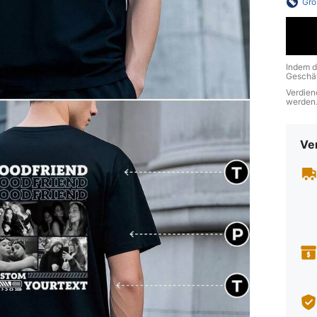
Grö
Indem d
Geschäf
Verdien
werden
Ve