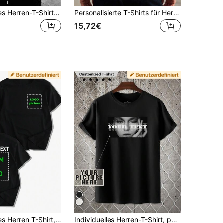
Personalisiertes Herren-T-Shirt mit Foto, individuelles Design, laden Sie Ihr Foto, Text, Namen hoch, Geschenk für ihn, Jahrestage, Geburtstage, Vatertag, Freund, Freunde, Familie, Street lässig Chic, Vintage Ästhetik, bescheidene Mode, Hipster, Streetwear
Personalisierte T-Shirts für Herren. Sie können sie anpassen, indem Sie Ihren eigenen Text/Bilder (Paar-Fotos/Familien-Fotos/Selfies) hinzufügen, um einen einzigartigen Stil zu kreieren.
15,72€
Personalisiertes Herren T-Shirt, Foto von Ihren Liebsten/Besten Freunden/Haustieren/Landschaften hochladen, schwarzes T-Shirt, Feiertagsgeschenk, Jahrestagsgeschenk, personalisierte ideale Geschenke für ihn, Familie, Freund, Freunde, Sommer, Vintage Bootleg Stil, Vatertagsgeschenk, Haustierliebhaber Designs
Individuelles Herren-T-Shirt, personalisierte Anpassung, Sommer- und Herbststile, lässig, lockere Passform, Urlaub, Outdoor, Valentinstag/Geburtstag/Jahrestag, Streetwear