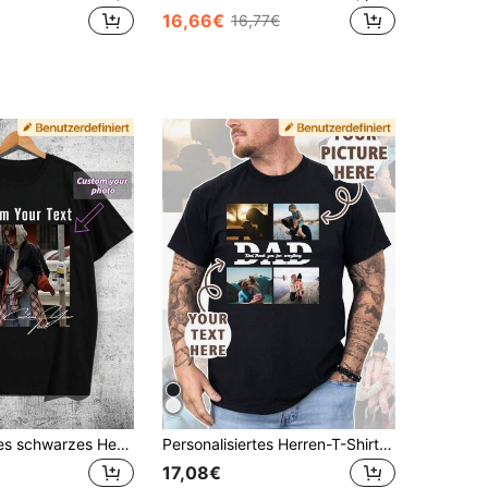
16,66€
16,77€
Personalisiertes schwarzes Herren-T-Shirt, individueller Text, Foto-Upload, Feiertagsgeschenk, Jahrestagsgeschenk, Firmen-Teambuilding-Uniform, Geschenk für ihn, Rundhalsausschnitt, Kurzarm, Party, personalisiertes Geschenk, Vatertagsgeschenk, Geburtstagsgeschenk
Personalisiertes Herren-T-Shirt mit Foto als Geschenk zum Muttertag/Vatertag/Freund, Text und Foto anpassen, Name anpassen, Selfie/Baby/Freund/Idol/Paar/Familie/Party/Schule/Sport/Haustier-Liebesfoto-Muster anpassen, Logo/Business/Firmen-Uniform für Treffen, Geburtstags-, Feiertags-, Party-, Hochzeits-, Freundes-, Jahrestags-, Valentinstag-Geschenk für Freund, Geschenk für Ehemann, entwerfen Sie Ihr personalisiertes bedrucktes T-Shirt
17,08€