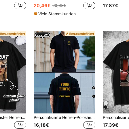
20,46€
17,87€
20,63€
Viele Stammkunden
Personalisiertes Muster Herren T-Shirt, personalisierte Fotokustomisierung, laden Sie Ihr Foto/Paar/Freund/Familie/Haustier Foto hoch, personalisierte Geburtstags-/Jahrestags-/Valentinstag-/Party-Feiertags-Fotokustomisierung, Frühling/Sommer Herren lässig bequemes Rundhals Kurzarm T-Shirt, Feiertagsgeschenk, Vatertagsgeschenk, Jahrestagsgeschenk, Firmen-Teambuilding-Kleidung, Musikfestival-Kleidung, Geschenk für ihn, Herren lockeres Rundhals Kurzarm T-Shirt, Party-Kleidung, weißes Herren Kurzarm, Sommer Herren Top
Personalisierte Herren-Poloshirts und Teamuniformen. Laden Sie Ihr Design hoch (Text/Selfie/Familienfoto/Freundesfoto/Paarfoto/Muster/Haustierfoto).
16,18€
17,39€