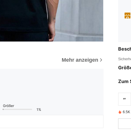
Besc
Mehr anzeigen
Sicherh
Größ
Zum 
Größer
1%
6.5K 