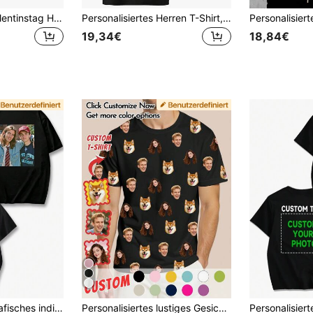
Personalisiertes Valentinstag Herren T-Shirt. Geben Sie Ihren Text/Segen/lustigen Text ein, laden Sie Ihre Fotos/Gruppenfotos/Liebesinteresse/besten Freund/Haustier/Landschaft/Familienfotos hoch. Schwarzes T-Shirt, Unabhängigkeitstag Geschenke, Feiertagsgeschenke, Party Jubiläumsgeschenke, Firmen Teambuilding, Weihnachten, Musikfestival, Geschenke für ihn/sie, Herren Rundhals Kurzarm T-Shirt, Party, Herren schwarzes Kurzarm T-Shirt.
Personalisiertes Herren T-Shirt, Laden Sie Ihr Foto hoch, Schwarzes Herren T-Shirt, Jahrestagsgeschenk, Teambuilding Uniform, Musikfestival, Geschenk für ihn, Kurzarm Rundhals, Party, Vatertagsgeschenk 2026, Geburtstagsgeschenk, Einzigartiges Geschenk
19,34€
18,84€
Personalisiertes grafisches individuelles Herren T-Shirt, individuelles schwarzes T-Shirt mit Foto und Text, Vintage Bootleg Rap T-Shirt, Geschenk für ihn, Freund, Familie
Personalisiertes lustiges Gesicht Herren T-Shirt, personalisiertes Herren Sommer Kurzarm Oberteil, amüsantes Gesichtsdesign, Urlaub, personalisiertes Geschenk für Freund, Geburtstagsgeschenk, Oversized Grafik T-Shirt