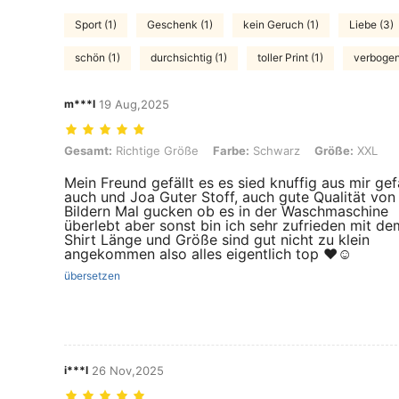
Sport (1)
Geschenk (1)
kein Geruch (1)
Liebe (3)
schön (1)
durchsichtig (1)
toller Print (1)
verbogen
m***l
19 Aug,2025
Gesamt: Richtige Größe, Farbe: Schwarz, Größe: XXL
Gesamt:
Richtige Größe
Farbe:
Schwarz
Größe:
XXL
Mein Freund gefällt es es sied knuffig aus mir gefä
auch und Joa Guter Stoff, auch gute Qualität von
Bildern Mal gucken ob es in der Waschmaschine
überlebt aber sonst bin ich sehr zufrieden mit de
Shirt Länge und Größe sind gut nicht zu klein
angekommen also alles eigentlich top ❤️☺️
übersetzen
i***l
26 Nov,2025