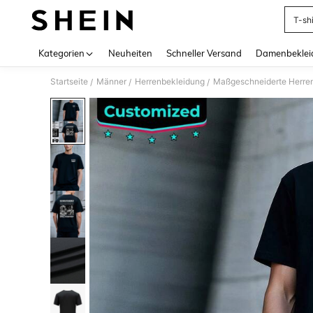
T-shi
Use up 
Kategorien
Neuheiten
Schneller Versand
Damenbeklei
Startseite
Männer
Herrenbekleidung
Maßgeschneiderte Herre
/
/
/