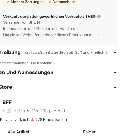
Sichere Zahlungen
Datenschutz
Verkauft durch den gewerblichen Verkäufer: SHEIN
Versendet von SHEIN
Informationen und Pflichten des Händlers
Um diesen Verkäufer und/oder dieses Produkt zu melden
hreibung
grafisch,Schriftzug ,Freizeit-Süß und Kindlich,5% Elasthan,95% Po
eitsinformationen und Kontakte
4,72
45
197
en Und Abmessungen
4,72
45
197
Store
4,72
45
197
BFF
o***a
ist
Vor 1 Tag
gefolgt
4,72
45
197
Bewertung
Artikel
Follower
Kürzlich verkauft
678 Erneut kaufen
4,72
45
197
Alle Artikel
Folgen
4,72
45
197