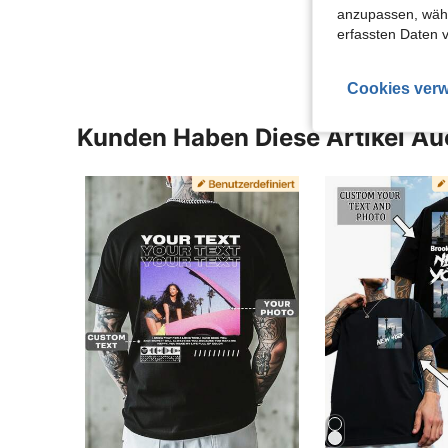
anzupassen, wähle
Mehr Bewertung
erfassten Daten 
Cookies verw
Kunden Haben Diese Artikel A