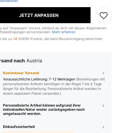
ßenberater
JETZT ANPASSEN
u auf "Anpassen" klickst, erklärst du dich mit diesen Allgemeinen
tsbedingungen einverstanden.
Mehr erfahren
e bis zu
14
SHEIN-Punkte, die beim Bezahlvorgang berechnet
.
rsand nach
Austria
Kostenloser Versand
Voraussichtliche Lieferung:
7-12 Werktagen
(Bestellungen mit
personalisierten Artikeln benötigen in der Regel 1 bis 4 Tage
länger für die Bearbeitung. Personalisierte Artikel werden in
einem separaten Paket versendet.)
Personalisierte Artikel können aufgrund ihrer
individuellen Natur weder zurückgegeben noch
umgetauscht werden.
Einkaufssicherheit