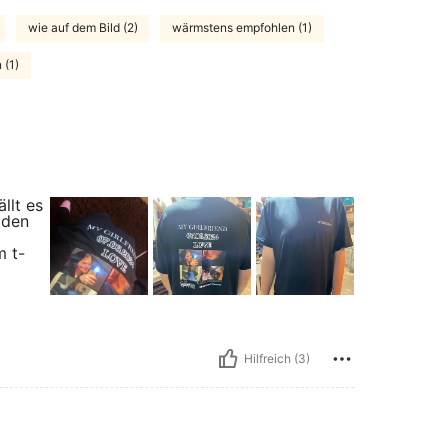
wie auf dem Bild (2)
wärmstens empfohlen (1)
 (1)
llt es
 den
m t-
Hilfreich (3)