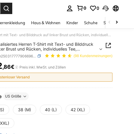
0
0
ess Enter to select.
errenkleidung
Haus & Wohnen
Kinder
Schuhe
Schmuck & Acces
Personalisiertes Herren T-Shirt mit Text- und Bilddruck auf linker Brust und Rücken, individuelles Tee, personalisiertes lässig Top, Jahrestagsgeschenk
alisiertes Herren T-Shirt mit Text- und Bilddruck
nker Brust und Rücken, individuelles Tee,
alisiertes lässig Top, Jahrestagsgeschenk
SKU: sm25031777790669672
(98 Kundenmeinungen)
2
,86€
ICE AND AVAILABILITY
Preis inkl. MwSt. und Zöllen
stenloser Versand
e
US Größe
(S)
38 (M)
40 (L)
42 (XL)
(XXL)