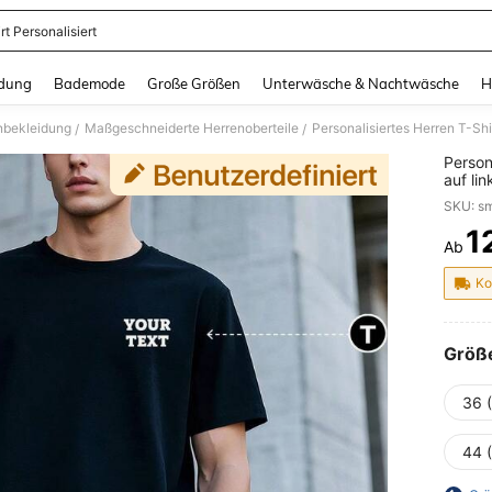
rt Personalisiert
and down arrow keys to navigate search Zuletzt gesucht and Suche und Finde. Pr
dung
Bademode
Große Größen
Unterwäsche & Nachtwäsche
H
nbekleidung
Maßgeschneiderte Herrenoberteile
/
/
Person
auf li
person
1
Ab
PR
Ko
Größ
36 
44 