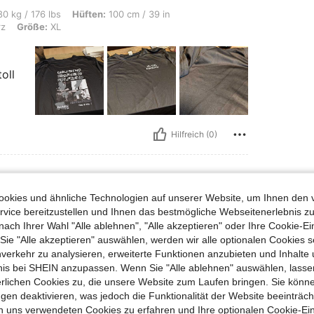
s, Hüften: 100 cm / 39 in, Taille: 92 cm / 36 in, Brust: 110 cm / 43 in, Farbe: Sc
0 kg / 176 lbs
Hüften:
100 cm / 39 in
z
Größe:
XL
oll
Hilfreich (0)
okies und ähnliche Technologien auf unserer Website, um Ihnen den 
vice bereitzustellen und Ihnen das bestmögliche Webseitenerlebnis zu
nach Ihrer Wahl "Alle ablehnen", "Alle akzeptieren" oder Ihre Cookie-Ei
e "Alle akzeptieren" auswählen, werden wir alle optionalen Cookies s
nverkehr zu analysieren, erweiterte Funktionen anzubieten und Inhalte
bnis bei SHEIN anzupassen. Wenn Sie "Alle ablehnen" auswählen, lassen
erlichen Cookies zu, die unsere Website zum Laufen bringen. Sie könne
Hilfreich (0)
gen deaktivieren, was jedoch die Funktionalität der Website beeinträc
n uns verwendeten Cookies zu erfahren und Ihre optionalen Cookie-Ei