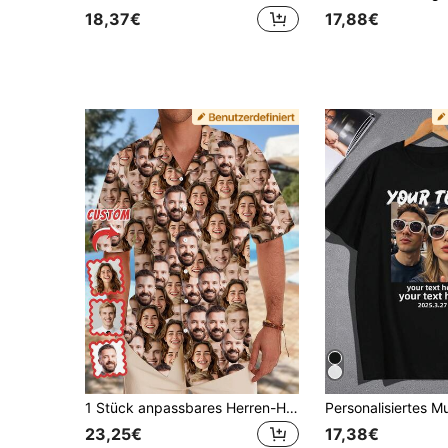
18,37€
17,88€
1 Stück anpassbares Herren-Hawaiihemd, Brasilien-Kragen-Hemd mit Knopfleiste, personalisiertes Kurzarmhemd mit lustigem Gesichtsdruck, personalisiertes Fotogeschenk für Freund, Ehemann, Familie, Freunde, Geburtstagsgeschenk, Vatertagsgeschenk, Urlaubskern, Strand
23,25€
17,38€