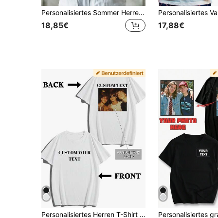
Personalisiertes Sommer Herren T-Shirt mit bedrucktem Rückendesign, laden Sie Ihre eigenen Fotos/Bilder hoch, personalisieren Sie mit Text/Namen, Rundhals Kurzarm T-Shirt, Schwarz, DIY Design, kreatives Geschenk, Street Casual Chic, Y2K Ästhetik, personalisiertes Geschenk, Geschenk für ihn
18,85€
17,88€
Personalisiertes Herren T-Shirt mit Fotodruck, laden Sie Ihr Foto/Text hoch, Herren Rundhals Kurzarm T-Shirt, Feiertagsgeschenk, Geburtstag Jubiläum Personalisierung, Geschenk für ihn, täglicher Büro Chic, Vintage Bootleg Stil, Vatertags 2026 Geschenk, einzigartiges Geschenk, Streetwear