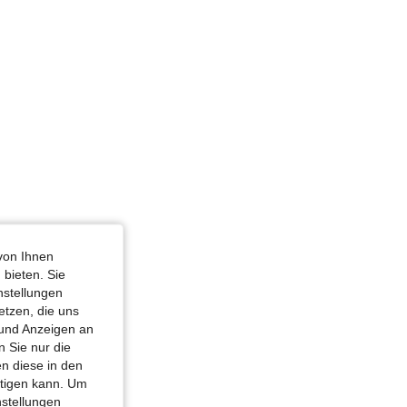
hwarz, Größe: XL
von Ihnen
 bieten. Sie
nstellungen
etzen, die uns
 und Anzeigen an
 Sie nur die
n diese in den
htigen kann. Um
nstellungen