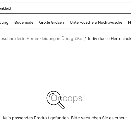
enkleid
and down arrow keys to navigate search Zuletzt gesucht and Suche und Finde. Pr
dung
Bademode
Große Größen
Unterwäsche & Nachtwäsche
H
eschneiderte Herrenkleidung in Übergröße
Individuelle Herrenja
/
Kein passendes Produkt gefunden. Bitte versuchen Sie es erneut.