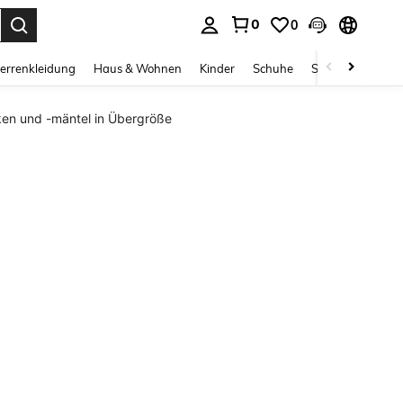
0
0
ess Enter to select.
errenkleidung
Haus & Wohnen
Kinder
Schuhe
Schmuck & Acces
cken und -mäntel in Übergröße