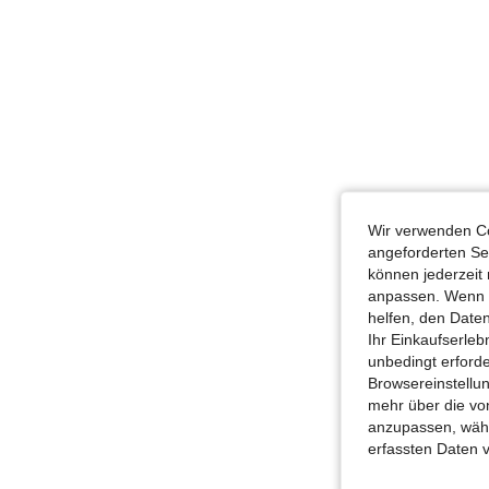
Wir verwenden Co
angeforderten Ser
können jederzeit 
anpassen. Wenn Si
helfen, den Date
Ihr Einkaufserle
unbedingt erford
Browsereinstellun
mehr über die vo
anzupassen, wähle
erfassten Daten 