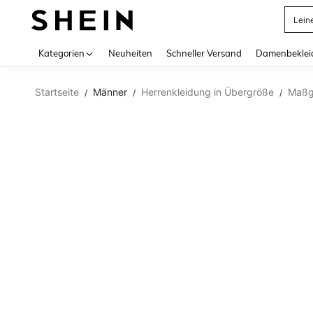
Lein
Use up 
Kategorien
Neuheiten
Schneller Versand
Damenbeklei
Startseite
Männer
Herrenkleidung in Übergröße
Maßg
/
/
/