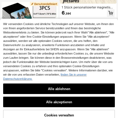
ertag, Geburtstage, Vatertag, Absch
luss, Hochzeiten, Einweihung, Heim
1 Stück personalisierter magnetisch
auffrischung, ästhetisches Zuhaus
er Foto-Kühlschrankaufkleber, vers
6
,38€
e, durchdachtes Geschenk
chiedene Formen, perfektes Gesch
enk um Erinnerungen an Familie, Fr
eunde und Geliebte zu bewahren,
Wir verwenden Cookies und ähnliche Technologien auf unserer Website, um Ihnen den
multifunktional, dekorativ, wiederve
von Ihnen angeforderten Service bereitzustellen und Ihnen das bestmögliche
rwendbar, exquisit, stilvolle, hochw
Webseitenerlebnis zu bieten. Sie können jederzeit nach Ihrer Wahl "Alle ablehnen", "Alle
ertige, farbenfrohe, moderne, indivi
duelle, personalisierte, einzigartige,
akzeptieren" oder Ihre Cookie-Einstellungen anpassen. Wenn Sie "Alle akzeptieren"
ideale Geschenke für ihn, Freund, V
auswählen, werden wir alle optionalen Cookies setzen, die uns helfen, den
ater, Freundin, Mutter, Familie
Datenverkehr zu analysieren, erweiterte Funktionen anzubieten und Inhalte und
Anzeigen an Ihr Einkaufserlebnis bei SHEIN anzupassen. Wenn Sie "Alle ablehnen"
auswählen, lassen Sie nur die unbedingt erforderlichen Cookies zu, die unsere Website
zum Laufen bringen. Sie können diese in den Browsereinstellungen deaktivieren, was
3 Stück personalisierte Fotos, perso
jedoch die Funktionalität der Website beeinträchtigen kann. Um mehr über die von uns
nalisierte magnetische Kühlschrank
verwendeten Cookies zu erfahren und Ihre optionalen Cookie-Einstellungen
7
,19€
magnete, Souvenirgeschenke, Paar
anzupassen, wählen Sie bitte "Cookies verwalten". Weitere Informationen darüber, wie
-Geschenke, Familiengeschenke, G
wir die von uns erfassten Daten verarbeiten,
finden Sie in unserer
eburtstagsgeschenke, Weihnachtsd
Datenschutzerklärung.
ekoration, Einweihungsgeschenke,
Küchenutensilien, Familientreffen-
Geschenke, Vatertagsgeschenke, s
Alle ablehnen
timmungsaufhellende Dekoration
1 Stück Snack-Verpackungsbeutel-
Alle akzeptieren
Indem du auf "Anpassen" klickst, erklärst du dich mit diesen Allgemeinen
Versiegelung mit integrierter magne
#4 Bestseller
in Sommer Küchenwerkzeuge & Gadgets
Geschäftsbedingungen einverstanden.
tischer USB-aufladbarer Batterie, tr
4
agbare Mini-Versiegelung, handgep
,83€
resste Kunststoff-Versiegelungsma
Cookies verwalten
Jetzt anpassen
schine, Beutelverschluss-Zauberw