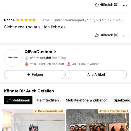
Hilfreich
(0)
P***e
Farbe: Kühlschrankmagnet / Stiltyp: 1 Stück / Größe: 6*6cm Herz
Sieht
genau
so
aus
.
Ich
liebe
es
Hilfreich
(0)
QIFanCustom
603 Follower
4,90
n***v
bezahlt
Vor 1 Tag
3***8
ist
Vor 20 Stunden
gefolgt
22K+ Kürzlich verkauft
4K+ Erneut kaufen
603 Follower
4,90
Folgen
Alle Artikel
Könnte Dir Auch Gefallen
603 Follower
4,90
Empfehlungen
Heimtextilien
Mobiltelefone & Zubehör
Spielzeug 
603 Follower
4,90
603 Follower
4,90