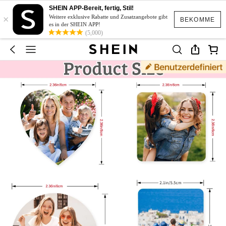
SHEIN APP-Bereit, fertig, Stil!
×
Weitere exklusive Rabatte und Zusatzangebote gibt
BEKOMME
es in der SHEIN APP!
(5,000)