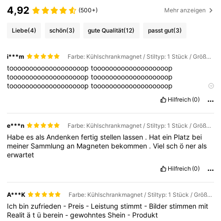
4,92
(500+)
Mehr anzeigen
Liebe
(4)
schön
(3)
gute Qualität
(12)
passt gut
(3)
i***m
Farbe: Kühlschrankmagnet / Stiltyp: 1 Stück / Größe: 6*6cm rund
tooooooooooooooooooop
tooooooooooooooooooop
tooooooooooooooooooop
tooooooooooooooooooop
tooooooooooooooooooop
tooooooooooooooooooop
tooooooooooooooooooop
tooooooooooooooooooop
Hilfreich
(0)
tooooooooooooooooooop
tooooooooooooooooooop
tooooooooooooooooooop
tooooooooooooooooooop
tooooooooooooooooooop
tooooooooooooooooooop
e***n
Farbe: Kühlschrankmagnet / Stiltyp: 1 Stück / Größe: 5,5 * 7,5 cm Rechteck
tooooooooooooooooooop
Habe
es
als
Andenken
fertig
stellen
lassen
.
Hat
ein
Platz
bei
meiner
Sammlung
an
Magneten
bekommen
.
Viel
sch
ö
ner
als
erwartet
Hilfreich
(0)
A***K
Farbe: Kühlschrankmagnet / Stiltyp: 1 Stück / Größe: 5,5 * 7,5 cm Rechteck
Ich
bin
zufrieden
-
Preis
-
Leistung
stimmt
-
Bilder
stimmen
mit
Realit
ä
t
ü
berein
-
gewohntes
Shein
-
Produkt