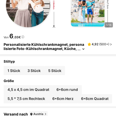
1/16
6
,03€
Von
Personalisierte Kühlschrankmagnet, persona
4,92
(
500+
)
lisierte Foto-Kühlschrankmagnet, Küche,
Whiteboard, Wohndekoration, Büro, Ges
chenke, hochwertig, modische Personalisieru
ng, einzigartig, ideales Geschenk für Freund/
Stiltyp
Freundin, Valentinstag, Jahrestag, Hochzeit,
Wohnzimmer, Zuhause, multifunktional, hoch
1 Stück
3 Stück
5 Stück
wertig, farbig, modern, personalisiert
Größe
4,5 x 4,5 cm im Quadrat
6*6cm rund
5,5 * 7,5 cm Rechteck
6*6cm Herz
6*6cm Quadrat
Versand nach
Austria