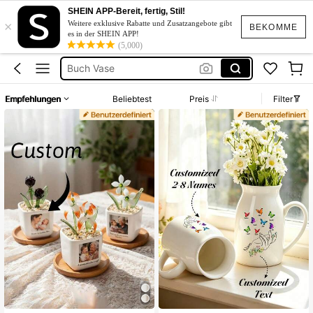
Vase Personalisiert
SHEIN APP-Bereit, fertig, Stil!
×
Personalisierte Vase
Weitere exklusive Rabatte und Zusatzangebote gibt
BEKOMME
es in der SHEIN APP!
Buch Vase
(5,000)
Oma Geschenk
Personalisierte Geschenke
Empfehlungen
Beliebtest
Preis
Filter
Vase Personalisiert