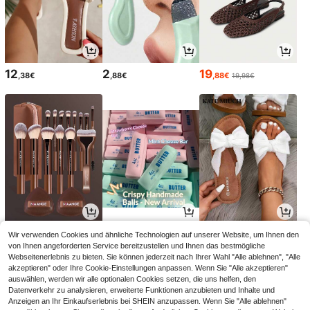
12
2
19
,38€
,88€
,88€
19,98€
7
11
11
Wir verwenden Cookies und ähnliche Technologien auf unserer Website, um Ihnen den
,58€
,18€
,39€
11,49€
von Ihnen angeforderten Service bereitzustellen und Ihnen das bestmögliche
Webseitenerlebnis zu bieten. Sie können jederzeit nach Ihrer Wahl "Alle ablehnen", "Alle
akzeptieren" oder Ihre Cookie-Einstellungen anpassen. Wenn Sie "Alle akzeptieren"
auswählen, werden wir alle optionalen Cookies setzen, die uns helfen, den
Datenverkehr zu analysieren, erweiterte Funktionen anzubieten und Inhalte und
Anzeigen an Ihr Einkaufserlebnis bei SHEIN anzupassen. Wenn Sie "Alle ablehnen"