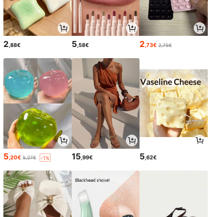
2
5
2
,88€
,58€
,73€
2,75€
5
15
5
,20€
,99€
,62€
5,27€
-1%