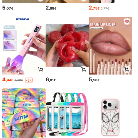
5
2
2
,07€
,88€
,75€
2,77€
4
6
5
,44€
,81€
,58€
4,69€
-5%