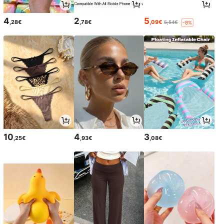
4
2
5
,28€
,78€
,09€
5,54€
-8%
10
4
3
,25€
,93€
,08€