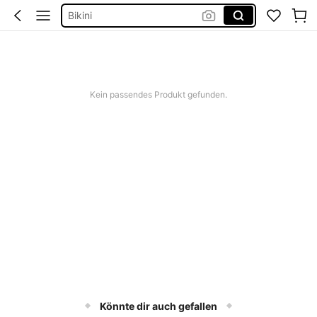
Kleid Baumwolle
Kurze Hose Männer
Kleid Weiß Sommer
Kurze Kleider Sommer
Kein passendes Produkt gefunden.
Könnte dir auch gefallen