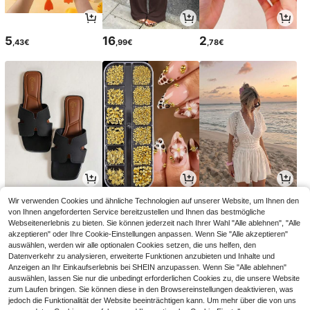
5
16
2
,43€
,99€
,78€
11
3
16
Wir verwenden Cookies und ähnliche Technologien auf unserer Website, um Ihnen den
,84€
,95€
,49€
von Ihnen angeforderten Service bereitzustellen und Ihnen das bestmögliche
Webseitenerlebnis zu bieten. Sie können jederzeit nach Ihrer Wahl "Alle ablehnen", "Alle
akzeptieren" oder Ihre Cookie-Einstellungen anpassen. Wenn Sie "Alle akzeptieren"
auswählen, werden wir alle optionalen Cookies setzen, die uns helfen, den
Datenverkehr zu analysieren, erweiterte Funktionen anzubieten und Inhalte und
Anzeigen an Ihr Einkaufserlebnis bei SHEIN anzupassen. Wenn Sie "Alle ablehnen"
auswählen, lassen Sie nur die unbedingt erforderlichen Cookies zu, die unsere Website
zum Laufen bringen. Sie können diese in den Browsereinstellungen deaktivieren, was
jedoch die Funktionalität der Website beeinträchtigen kann. Um mehr über die von uns