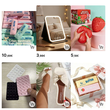
10
3
5
,69€
,98€
,18€