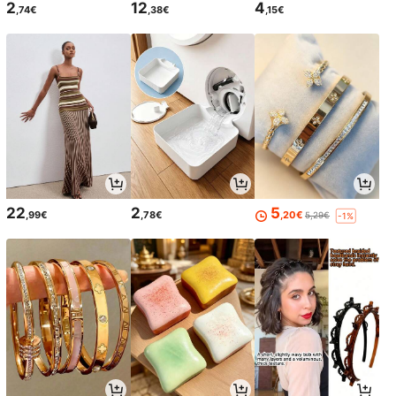
2
12
4
,74€
,38€
,15€
22
2
5
,99€
,78€
,20€
5,29€
-1%