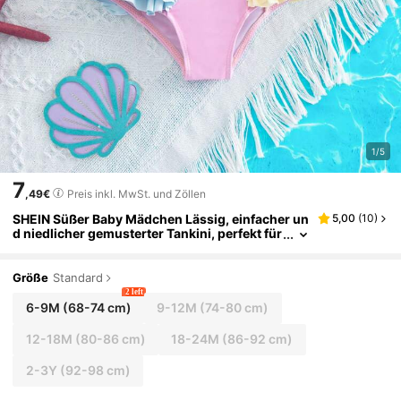
1/5
7
,49€
Preis inkl. MwSt. und Zöllen
SHEIN Süßer Baby Mädchen Lässig, einfacher un
5,00
(
10
)
d niedlicher gemusterter Tankini, perfekt für
Ausflüge, Urlaub und Frühling/Sommer.
Größe
Standard
2 left
6-9M
(68-74 cm)
9-12M
(74-80 cm)
12-18M
(80-86 cm)
18-24M
(86-92 cm)
2-3Y
(92-98 cm)