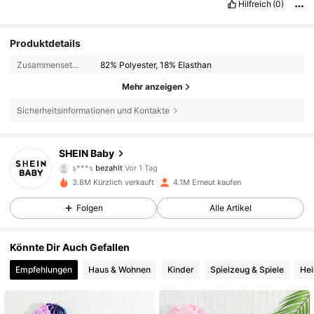
Hilfreich
(0)
Produktdetails
Zusammensetzung:
82% Polyester, 18% Elasthan
Mehr anzeigen
Sicherheitsinformationen und Kontakte
SHEIN Baby
742K Follower
4,92
s***s
bezahlt
Vor 1 Tag
3.8M Kürzlich verkauft
4.1M Erneut kaufen
742K Follower
4,92
Folgen
Alle Artikel
Könnte Dir Auch Gefallen
742K Follower
4,92
Empfehlungen
Haus & Wohnen
Kinder
Spielzeug & Spiele
Hei
742K Follower
4,92