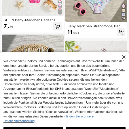
18
16
SHEIN Baby-Mädchen Badeanzug
3-teiliges Set mit Schleife und Cart
7
Baby Mädchen Strandmode, Baby
,75€
oon-Muster, Strand, Pool, Schwimm
Mädchen Einteiler Badeanzug, mit
11
en, Urlaub, mit süßer Mütze
,99€
niedlichem rosa Cartoon Meerjungfr
au und Blume Muster, aus gestrickt
em Stoff gefertigt. Dieser langärmeli
ge Badeanzug hat Rüschendetails
und kommt mit passendem Hut. Styl
isch, lässig, exquisit und elegant, pe
rfekt zum Schwimmen, für Sommer
Wir verwenden Cookies und ähnliche Technologien auf unserer Website, um Ihnen den
urlaube, Strandausflüge, Poolpartys
von Ihnen angeforderten Service bereitzustellen und Ihnen das bestmögliche
und Sommerfeiertage.
Webseitenerlebnis zu bieten. Sie können jederzeit nach Ihrer Wahl "Alle ablehnen", "Alle
akzeptieren" oder Ihre Cookie-Einstellungen anpassen. Wenn Sie "Alle akzeptieren"
auswählen, werden wir alle optionalen Cookies setzen, die uns helfen, den
Datenverkehr zu analysieren, erweiterte Funktionen anzubieten und Inhalte und
Anzeigen an Ihr Einkaufserlebnis bei SHEIN anzupassen. Wenn Sie "Alle ablehnen"
auswählen, lassen Sie nur die unbedingt erforderlichen Cookies zu, die unsere Website
zum Laufen bringen. Sie können diese in den Browsereinstellungen deaktivieren, was
jedoch die Funktionalität der Website beeinträchtigen kann. Um mehr über die von uns
verwendeten Cookies zu erfahren und Ihre optionalen Cookie-Einstellungen
anzupassen, wählen Sie bitte "Cookies verwalten". Weitere Informationen darüber, wie
5
wir die von uns erfassten Daten verarbeiten,
finden Sie in unserer
15
Einteiliger Baby-Mädchen-Badean
Datenschutzerklärung.
zug aus Stoff mit besonderer Textur,
9
SHEIN Baby Mädchen
EU Warehouse
,40€
9,49€
Seestern-Besatz und Cut-out-Desi