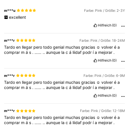
m***u
Farbe: Pink / Größe: 2-3Y
excellent
Hilfreich
(0)
m***r
Farbe: Pink / Größe: 18-24M
Tardo
en
llegar
pero
todo
genial
muchas
gracias
☺️
volver
é
a
comprar
m
á
s
.
……
..
aunque
la
c
á
liidaf
podr
í
a
mejorar
.
Hilfreich
(0)
m***r
Farbe: Pink / Größe: 6-9M
Tardo
en
llegar
pero
todo
genial
muchas
gracias
☺️
volver
é
a
comprar
m
á
s
.
……
..
aunque
la
c
á
liidaf
podr
í
a
mejorar
.
Hilfreich
(0)
m***r
Farbe: Pink / Größe: 12-18M
Tardo
en
llegar
pero
todo
genial
muchas
gracias
☺️
volver
é
a
comprar
m
á
s
.
……
..
aunque
la
c
á
liidaf
podr
í
a
mejorar
.