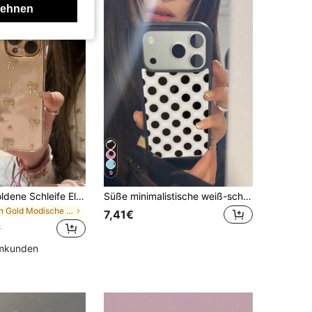
lehnen
9
TPU Luxus Goldene Schleife Element Glänzend Gold Schleife & Luxus Gold Textur Rand Transparente Epoxidharz Handyhülle, Passend für iPhone 17/17Air/17Pro/17ProMax/16/15/14/13/12/11/X/XS/XR/Mini/Pro Max/Pro/Plus, TPU Weiche Vollabdeckung Hülle Frühlings Geschenk
Süße minimalistische weiß-schwarze Punkte Mode Handyhülle kompatibel mit 12/13/14/15/16/17 Pro Max/14/15/16 Plus/17 Air/17 Pro/11, modernes Kontrastfarben-Design, stoßfester schwarzer Rahmen, ideales Geschenk für Freunde oder Frauen, Frühjahrs-Geburtstags-Geschenk, Jahrestags-Party
in Gold Modische Handyhüllen
7,41€
€
mmkunden