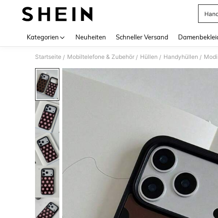
Hand
Use up 
Kategorien
Neuheiten
Schneller Versand
Damenbeklei
Startseite
Mobiltelefone & Zubehör
Hüllen
Handyhüllen
Modi
/
/
/
/