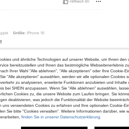
Hilfreich (0)
ße: iPhone 16
pple
Größe:
iPhone 16
!
okies und ähnliche Technologien auf unserer Website, um Ihnen den 
Hilfreich (0)
vice bereitzustellen und Ihnen das bestmögliche Webseitenerlebnis zu
nach Ihrer Wahl "Alle ablehnen", "Alle akzeptieren" oder Ihre Cookie-Ei
e "Alle akzeptieren" auswählen, werden wir alle optionalen Cookies s
en Ansehen
nverkehr zu analysieren, erweiterte Funktionen anzubieten und Inhalte
bnis bei SHEIN anzupassen. Wenn Sie "Alle ablehnen" auswählen, lassen
erlichen Cookies zu, die unsere Website zum Laufen bringen. Sie könne
gen deaktivieren, was jedoch die Funktionalität der Website beeinträc
n uns verwendeten Cookies zu erfahren und Ihre optionalen Cookie-Ei
n Sie bitte "Cookies verwalten". Weitere Informationen darüber, wie w
uch Angeschaut
verarbeiten,
finden Sie in unserer Datenschutzerklärung.