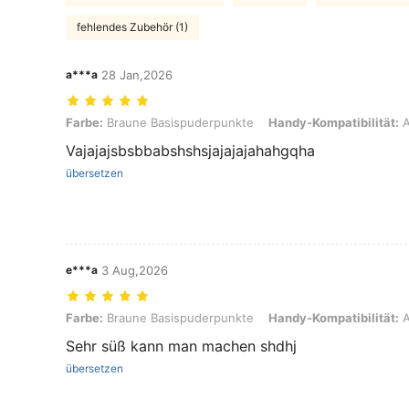
fehlendes Zubehör (1)
a***a
28 Jan,2026
Farbe: Braune Basispuderpunkte, Handy-Kompatibilität: Apple, Grö
Farbe:
Braune Basispuderpunkte
Handy-Kompatibilität:
A
Vajajajsbsbbabshshsjajajajahahgqha
übersetzen
e***a
3 Aug,2026
Farbe: Braune Basispuderpunkte, Handy-Kompatibilität: Apple, Grö
Farbe:
Braune Basispuderpunkte
Handy-Kompatibilität:
A
Sehr süß kann man machen shdhj
übersetzen