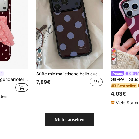
7
12
Süße minimalistische hellblaue Punkte glänzende stoßfeste Mode Muster Handyhülle kompatibel mit iPhone 17 Air 16 15 14 13 12 11 Pro Max 16 15 14 Plus, kreative Rückseite, Frühlings Geschenk, Geburtstag, Jahrestag
M
GIIP
GIIPPA 1 Stück Burgunderroter Hintergrund mit rosa Polka-Dot Handyhülle + Saugnapf-Design, Handy 17 Pro Max Handyhülle, kompatibel mit Handy 16 Pro Max, 15 Pro Max, 14 Pro Max, koreanischer Stil hochwertig modisch und lustig Handyhülle, kompatibel mit 11/12/13/14/15/16 Pro Max Plus, elegantes Design geeignet für Männer und Frauen, perfektes Geschenk für die Freundin!
7,89€
#3 Bestseller
4,03€
nden
Viele Sta
Mehr ansehen