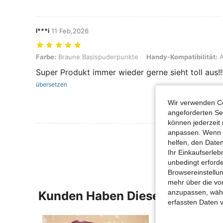
l***i
11 Feb,2026
Farbe: Braune Basispuderpunkte, Handy-Kompatibilität: Apple, Grö
Farbe:
Braune Basispuderpunkte
Handy-Kompatibilität:
A
Super Produkt immer wieder gerne sieht toll aus!!!
übersetzen
Wir verwenden Co
angeforderten Ser
können jederzeit 
anpassen. Wenn Si
Mehr Bewertung
helfen, den Date
Ihr Einkaufserle
unbedingt erford
Browsereinstellun
mehr über die vo
anzupassen, wähle
Kunden Haben Diese Artikel A
erfassten Daten 