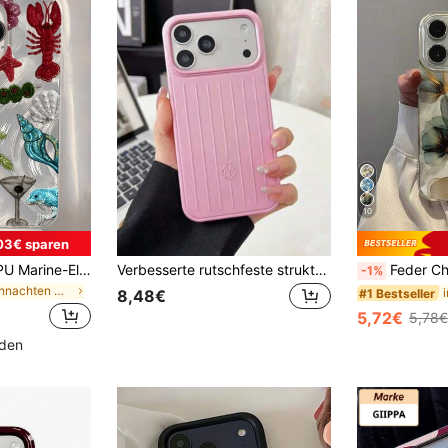
10
03€ sparen
Minimalistisches TPU Marine-Elemente stoßfeste 1 Stück Feder & Perle bestickte Palme & Handyhülle, kompatibel mit 17, 16, 15, 14, 13, 12, 11 Pro Max, Air und Serie, internationale Version, nicht die inländische Version Frühling, Strand
Verbesserte rutschfeste strukturierte Kanten, mit einer rosa Dimela Gepäck- und Handyhülle. Kompatibel mit Apple 17 Pro Max Handy. Mit matter Sturzschutz-Funktion, 16 Pro Objektiv-Vollschutz-Design und 15 Pro Max Premium-Schutzhülle.
Feder Chiffon E Serie bunte bemalte stoßfeste Handyhülle, kompatibel mit 17
-1%
in Weihnachten Modische Handyhüllen
#1 Bestseller
8,48€
5,72€
5,78€
nden