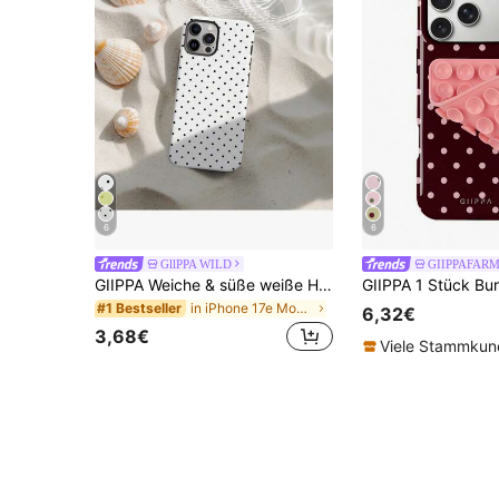
6
6
GllPPA WILD
GIIPPAFAR
GIIPPA Weiche & süße weiße Handyhülle mit Polka Dots, Y2K-Stil, kompatibel mit 17/16/15/14/13/12/11 Pro Max, ästhetisch
in iPhone 17e Modische Handyhüllen
#1 Bestseller
6,32€
3,68€
Viele Stammku