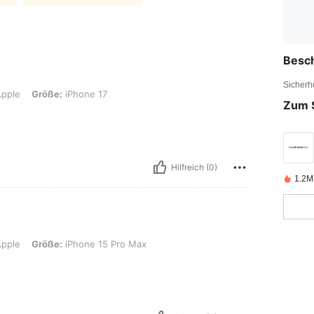
Besc
Sicherh
ße: iPhone 17
pple
Größe:
iPhone 17
Zum 
Hilfreich (0)
1.2M 
ße: iPhone 15 Pro Max
pple
Größe:
iPhone 15 Pro Max