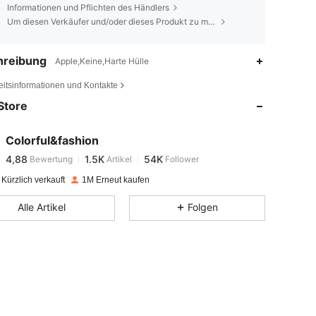
Informationen und Pflichten des Händlers
Um diesen Verkäufer und/oder dieses Produkt zu melden
hreibung
Apple,Keine,Harte Hülle
4,88
1.5K
54K
eitsinformationen und Kontakte
Store
4,88
1.5K
54K
Colorful&fashion
4,88
1.5K
54K
Bewertung
Artikel
Follower
s***1
bezahlt
Vor 1 Tag
Kürzlich verkauft
1M Erneut kaufen
4,88
1.5K
54K
Alle Artikel
Folgen
4,88
1.5K
54K
4,88
1.5K
54K