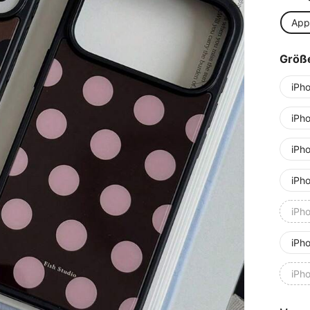
App
Größ
iPh
iPh
iPh
iPh
iPh
iPh
iPh