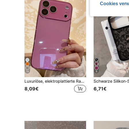
Cookies verw
14
6
Luxuriöse, elektroplattierte Rand Einfarbig Glänzend Glas Handyhülle geeignet für iPhone 17 Pro Max, 16, 15, 14, 13, 12, 11 Pro Max, Linsenschutz, minimalistisch einfarbig süß & elegant Handyhülle geeignet für iPhone 17 Pro Max, 16 Pro Max, 17 Pro, 15 Pro Max, 14 Pro Max, 13 Pro Max
8,09€
6,71€