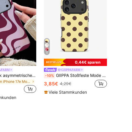
6
0,44€ sparen
PAFARM
GIIPPAFARM
GIIPPA 1 Stück asymmetrische Wellen Mode Handyhülle in Pink, kompatibel mit iPhone 17 Pro Max, 16 Pro Max, 15 Pro Max, 14 Pro Max, koreanisches hochwertiges interessantes Handyhülle, passend für 11/12/13/14/15/16 Pro Max Plus, elegantes Design geeignet für Männer und Frauen, ideales Geschenk zum Geburtstag oder Jahrestag für die Freundin
GIIPPA Stoßfeste Mode Polka Punkt 2-in-1 matte gelbe & braune Polka Punkt Handyhülle, kompatibel mit iPhone 17/16/15/14/13/12/11 Pro Max/Pro Plus/12 Mini/13 Mini, passt auch für Galaxy S26 S25 S24 S23 S22 S21 Plus Ultra Frühling
-10%
in iPhone 17e Modische Handyhüllen
3,85€
4,29€
Viele Stammkunden
mmkunden