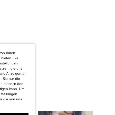
4,88
1.5K
54K
4,88
1.5K
54K
4,88
1.5K
54K
4,88
1.5K
54K
von Ihnen
 bieten. Sie
nstellungen
etzen, die uns
 und Anzeigen an
 Sie nur die
n diese in den
htigen kann. Um
nstellungen
ir die von uns