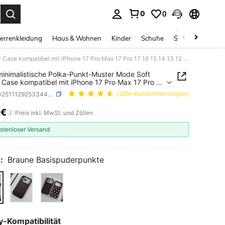
0
0
ess Enter to select.
errenkleidung
Haus & Wohnen
Kinder
Schuhe
Schmuck & Acces
Süße minimalistische Polka-Punkt-Muster Mode Soft Handy Case kompatibel mit iPhone 17 Pro Max 17 Pro 17 16 15 14 13 12 11 Pro Max 16 15 14 Plus, modischer stoßfester Rückendeckel, tolle Geschenkidee zum Frühjahrsgeburtstag
inimalistische Polka-Punkt-Muster Mode Soft
Case kompatibel mit iPhone 17 Pro Max 17 Pro 17
14 13 12 11 Pro Max 16 15 14 Plus, modischer
SKU: sw251112925334446775
(100+ Kundenmeinungen)
ster Rückendeckel, tolle Geschenkidee zum
hrsgeburtstag
0€
ICE AND AVAILABILITY
Preis inkl. MwSt. und Zöllen
stenloser Versand
:
Braune Basispuderpunkte
-Kompatibilität