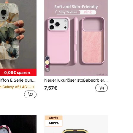
38
0,06€ sparen
 Pro Max 17 Pro 17 Air 16 15 14 13 12 11 Pro Max XR XS, S24 S23 A04 A05 A14 A12 A15 A33 A53 A32 A35 A34, langanhaltend Schutzhülle für Handy
Neuer luxuriöser stoßabsorbierender weicher beiger Handyhülle, geeignet für iPhone 17 Air 16 15 Pro 14 Plus 13 12 11 17 Pro Max XR XS Max X/XS 7/8 Plus 7/8, Fallschutz, stoßfestes Design, moderner Minimalismus, hautfreundliches Material
in Galaxy A51 4G Modische Handyhüllen
7,57€