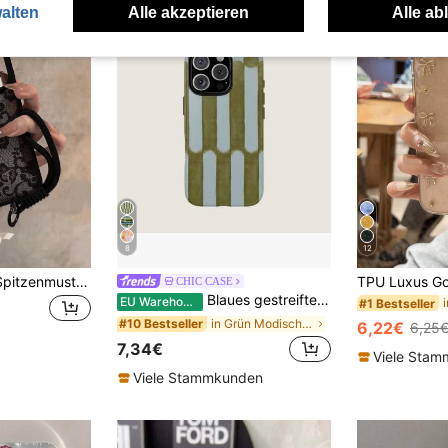
alten
Alle akzeptieren
Alle ab
8
12
Schwarze Silikon-Spitzenmuster-Silikon-Lanyard-Stil 1 Stück Silikon-Lanyard-Spitzenmuster-Matt-Transparent-Handyhülle kompatibel mit iPhone17 17pro 17Air 17promax11 11Pro 11promax 12 12 Pro 12Promax 13 13pro 13promax 14 14pro 14PLUS 14promax 15 15pro 15PLUS 16 16pro 16promax 16PLUS Mutter Geschenk Party
CHIC CASE
Blaues gestreiftes Muster Mode Handyhülle, blaue Mode Aquarell vertikale gestreifte Handyhülle, olivgrüne und blaue Schutzhülle kompatibel mit iPhone 17, 16, 15, 14, 13, 12, 11 Pro Max als Frühlingsgeburtstaggeschenk
EU Warehouse
#1 Bestseller
in Grün Modische Handyhüllen
#10 Bestseller
6,22€
6,25
7,34€
Viele Sta
Viele Stammkunden