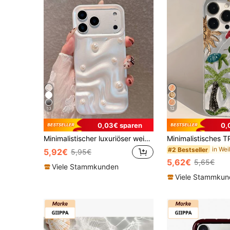
13
12
0,03€ sparen
0,
Minimalistischer luxuriöser weißer Perlen-Element 3D-Wellen-Modeschmuckfall, Perlenweiß-Modewellen-Handyhülle mit Perlen-Dekor, kompatibel mit iPhone 17 Pro Max/17 Pro/17 Air/17/16 Pro Max/16/16 Pro/16 Plus/15/15 Pro Max/15 Pro/15 Plus/11/12/13/14 Pro Max/11 Pro/11 Pro Max/12 Pro/12 Pro Max/13 Pro/13 Pro Max/14 Pro/14 Pro Max/14 Plus, kreative weiche Hülle, Hochzeitsgeschenk, Party, Jahrestag, Frühling
#2 Bestseller
5,92€
5,95€
5,62€
5,65€
Viele Stammkunden
Viele Stammku