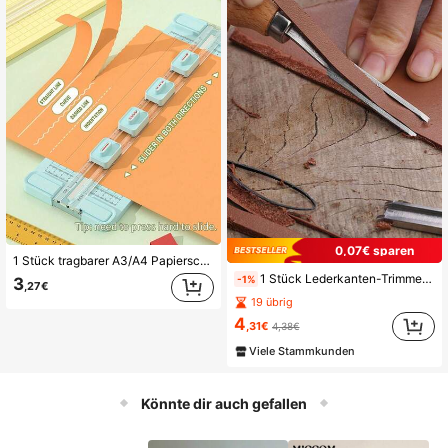
0,07€ sparen
1 Stück tragbarer A3/A4 Papierschneider, präzises und einfach zu bedienendes Schneidewerkzeug für Schule, Zuhause und Büro aus robustem Kunststoffmaterial
1 Stück Lederkanten-Trimmer, Lederverdünnungswerkzeug, Lederbearbeitungswerkzeug, manuelles Lederkanten-Fertigungswerkzeug
-1%
3
,27€
19 übrig
4
,31€
4,38€
Viele Stammkunden
Könnte dir auch gefallen