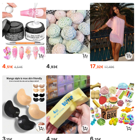
4
4
17
,51€
,93€
,32€
4,54€
17,49€
3
4
6
,15€
,28€
,35€