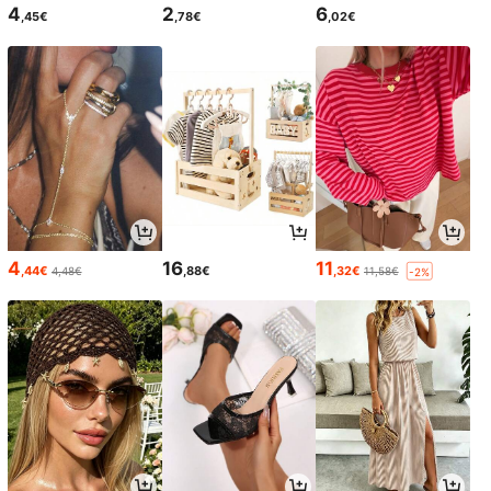
4
2
6
,45€
,78€
,02€
4
16
11
,44€
,88€
,32€
4,48€
11,58€
-2%