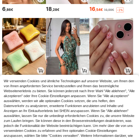
6
18
16
,86€
,28€
,54€
16,99€
-2%
2
21
3
Wir verwenden Cookies und ähnliche Technologien auf unserer Website, um Ihnen den
,88€
,28€
,94€
21,49€
3,98€
-1%
von Ihnen angeforderten Service bereitzustellen und Ihnen das bestmögliche
Webseitenerlebnis zu bieten. Sie können jederzeit nach Ihrer Wahl "Alle ablehnen", "Alle
akzeptieren" oder Ihre Cookie-Einstellungen anpassen. Wenn Sie "Alle akzeptieren"
auswählen, werden wir alle optionalen Cookies setzen, die uns helfen, den
Datenverkehr zu analysieren, erweiterte Funktionen anzubieten und Inhalte und
Anzeigen an Ihr Einkaufserlebnis bei SHEIN anzupassen. Wenn Sie "Alle ablehnen"
auswählen, lassen Sie nur die unbedingt erforderlichen Cookies zu, die unsere Website
zum Laufen bringen. Sie können diese in den Browsereinstellungen deaktivieren, was
jedoch die Funktionalität der Website beeinträchtigen kann. Um mehr über die von uns
verwendeten Cookies zu erfahren und Ihre optionalen Cookie-Einstellungen
anzupassen, wählen Sie bitte "Cookies verwalten". Weitere Informationen darüber, wie