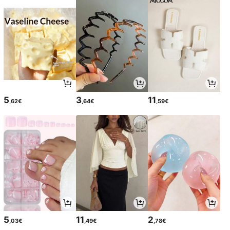
5
3
11
,62€
,64€
,59€
5
11
2
,03€
,49€
,78€