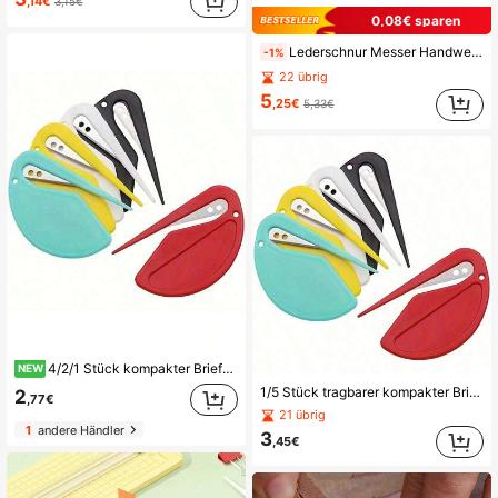
,14€
3,15€
0,08€ sparen
Lederschnur Messer Handwerkszeug mit 3 Klingen, Lederstreifen Handschneider Werkzeuge für Anfänger und Profis, DIY Weberlederwerkzeuge zum Schnüren
-1%
22 übrig
5
,25€
5,33€
4/2/1 Stück kompakter Brieföffner aus Kunststoff, langanhaltend und multifunktional, geeignet für Schul- und Bürobedarf, in mehreren hellen Farben erhältlich
NEW
1/5 Stück tragbarer kompakter Brieföffner aus Kunststoff, multifunktionales Schneidewerkzeug, geeignet für Schul- und Bürobedarf
2
,77€
21 übrig
1
andere Händler
3
,45€