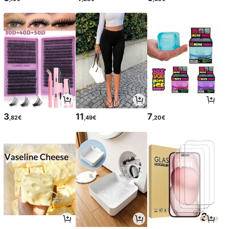
3
11
7
,82€
,49€
,20€