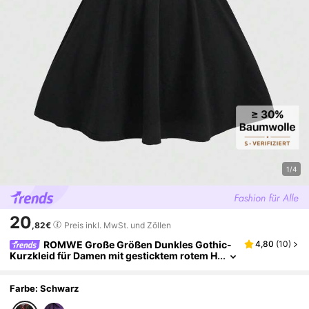
1/4
20
,82€
Preis inkl. MwSt. und Zöllen
ROMWE Große Größen Dunkles Gothic-
4,80
(
10
)
Kurzkleid für Damen mit gesticktem rotem H
erzmuster
Farbe: Schwarz