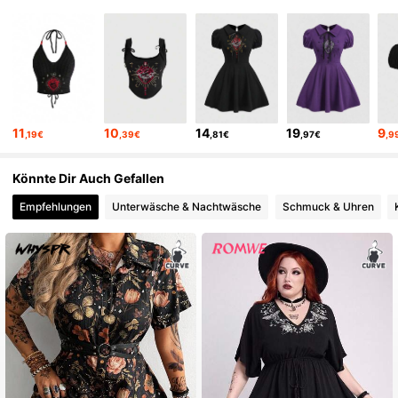
11
10
14
19
9
,19€
,39€
,81€
,97€
,9
Könnte Dir Auch Gefallen
Empfehlungen
Unterwäsche & Nachtwäsche
Schmuck & Uhren