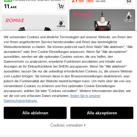
21
,19€
-20%
26,49€
ern- und Mond-Muster, für Schule u
rößen Kleid mit gedrehter Taille, A-L
11
nd Sommer
,44€
inie, Spitzenfutter, Farbblock, Party
kleid
Wir verwenden Cookies und ähnliche Technologien auf unserer Website, um Ihnen den
von Ihnen angeforderten Service bereitzustellen und Ihnen das bestmögliche
Webseitenerlebnis zu bieten. Sie können jederzeit nach Ihrer Wahl "Alle ablehnen", "Alle
akzeptieren" oder Ihre Cookie-Einstellungen anpassen. Wenn Sie "Alle akzeptieren"
auswählen, werden wir alle optionalen Cookies setzen, die uns helfen, den
Datenverkehr zu analysieren, erweiterte Funktionen anzubieten und Inhalte und
Anzeigen an Ihr Einkaufserlebnis bei SHEIN anzupassen. Wenn Sie "Alle ablehnen"
auswählen, lassen Sie nur die unbedingt erforderlichen Cookies zu, die unsere Website
zum Laufen bringen. Sie können diese in den Browsereinstellungen deaktivieren, was
jedoch die Funktionalität der Website beeinträchtigen kann. Um mehr über die von uns
verwendeten Cookies zu erfahren und Ihre optionalen Cookie-Einstellungen
anzupassen, wählen Sie bitte "Cookies verwalten". Weitere Informationen darüber, wie
wir die von uns erfassten Daten verarbeiten,
finden Sie in unserer
9
Datenschutzerklärung.
ROMWE
ROMWE Goth Gotisches dunkles H
ROMWE
erz, Blumen- und Dornenstickerei g
33
Alle ablehnen
Alle akzeptieren
ROMWE Goth Damen-Lässig Kleid i
,49€
eschlitztes Saum Kleid in Große Grö
n großen Größen mit Cartoon-Must
17
ßen
,84€
er für den Alltag
Cookies verwalten
ZUM WARENKORB HINZUFÜGEN