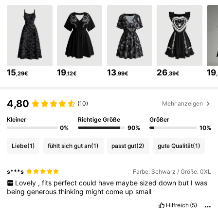
4.1M Follower
4,86
4.1M Follower
4,86
15
19
13
26
19
,29€
,12€
,99€
,39€
4.1M Follower
4,86
4,80
(10)
Mehr anzeigen
4.1M Follower
4,86
Kleiner
Richtige Größe
Größer
0%
90%
10%
Liebe
(1)
fühlt sich gut an
(1)
passt gut
(2)
gute Qualität
(1)
4.1M Follower
4,86
s***s
Farbe: Schwarz / Größe: 0XL
Lovely
,
fits
perfect
could
have
maybe
sized
down
but
I
was
4.1M Follower
4,86
being
generous
thinking
might
come
up
small
Hilfreich
(5)
4.1M Follower
4,86