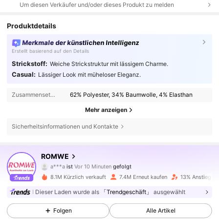
Um diesen Verkäufer und/oder dieses Produkt zu melden
Produktdetails
Merkmale der künstlichen Intelligenz
Erstellt basierend auf den Details
Strickstoff:
Weiche Strickstruktur mit lässigem Charme.
Casual:
Lässiger Look mit müheloser Eleganz.
Zusammensetzung:
62% Polyester, 34% Baumwolle, 4% Elasthan
Mehr anzeigen
Sicherheitsinformationen und Kontakte
4.1M Follower
4,86
ROMWE
a***a
ist
Vor 10 Minuten
gefolgt
N***a
ist am Durchsuchen
4.1M Follower
4,86
8.1M Kürzlich verkauft
7.4M Erneut kaufen
13% Anstieg de
Dieser Laden wurde als
「Trendgeschäft」
ausgewählt
4.1M Follower
4,86
Folgen
Alle Artikel