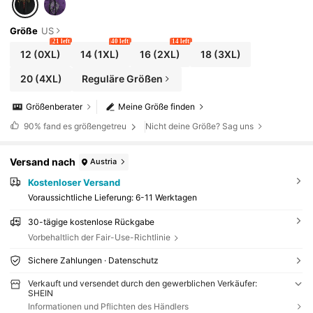
Größe
US
21 left
40 left
14 left
12
(0XL)
14
(1XL)
16
(2XL)
18
(3XL)
20
(4XL)
Reguläre Größen
Größenberater
Meine Größe finden
90%
fand es größengetreu
Nicht deine Größe? Sag uns
Versand nach
Austria
Kostenloser Versand
Voraussichtliche Lieferung:
6-11 Werktagen
30-tägige kostenlose Rückgabe
Vorbehaltlich der Fair-Use-Richtlinie
Sichere Zahlungen · Datenschutz
Verkauft und versendet durch den gewerblichen Verkäufer:
SHEIN
Informationen und Pflichten des Händlers