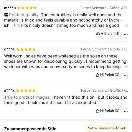
m***u
Farbe: Schwarz / Größe: 4XL
Product quality:
The
embroidery
is
really
well
done
and
the
4.1M Follower
4,86
material
is
thick
and
feels
durable
and
not
scratchy
or
Lycra
-
ish
Fit:
Fits
nicely
doesn
’
t
snag
too
much
and
has
a
good
amount
of
stretch
so
it
’
s
comfortable
to
wear
True to product
Hilfreich
(1)
images:
Looks
practically
identical
to
the
image
,
not
as
puffy
but
that
’
s
to
be
expected
Smell description:
Slight
plastic
smell
but
it
goes
after
washing
before
wearing
c***e
Farbe: Schwarz / Größe: 1XL
Well
worn
,
soles
have
been
whitened
as
the
soles
on
these
shoes
are
known
for
discolouring
quickly
,
I
recommend
getting
whitener
with
vans
and
converse
type
shoes
to
keep
looking
fresh
:)
Hilfreich
(0)
s***x
Farbe: Schwarz / Größe: 1XL
True to product images:
I
haven
'
t
tried
this
on
,
but
it
looks
and
feels
good
.
Looks
as
if
it
should
fit
as
expected
.
Hilfreich
(0)
Zusammenpassende Stile
Sätze
, Verwandte Artikel