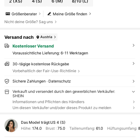
2
(XS)
4
(S)
6
(M)
8/10
(L)
Größenberater
Meine Größe finden
Nicht deine Größe? Sag uns
Versand nach
Austria
Kostenloser Versand
Voraussichtliche Lieferung:
6-11 Werktagen
30-tägige kostenlose Rückgabe
Vorbehaltlich der Fair-Use-Richtlinie
Sichere Zahlungen · Datenschutz
Verkauft und versendet durch den gewerblichen Verkäufer:
SHEIN
Informationen und Pflichten des Händlers
Um diesen Verkäufer und/oder dieses Produkt zu melden
Das Model trägt:
US 4 (S)
Höhe:
174.0
Brust :
75.0
Taillenumfang:
61.0
Hüftungsumfang:
8