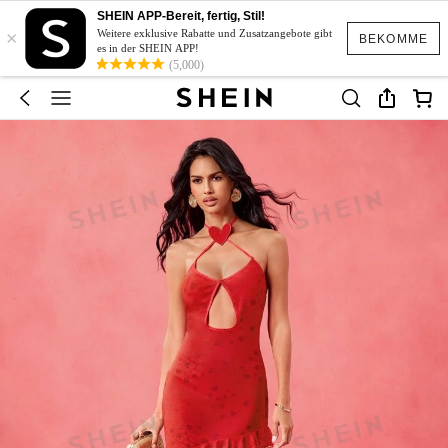
SHEIN APP-Bereit, fertig, Stil!
×
Weitere exklusive Rabatte und Zusatzangebote gibt
BEKOMME
es in der SHEIN APP!
(5,000)