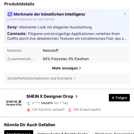
Produktdetails
Merkmale der künstlichen Intelligenz
Erstellt basierend auf den Details
Sexy:
Markanter Look mit eleganter Ausstrahlung.
Camisole:
Filigrane und einzigartige Applikationen verleihen Ihren
Outfits durch ihre detailreichen Texturen ein künstlerisches Flair, das sie
absolut fesselnd macht.
Material:
Netzstoff
Zusammensetzung:
94% Polyester, 6% Elasthan
Mehr anzeigen
Sicherheitsinformationen und Kontakte
SHEIN X Designer Drop
167K Follower
4,83
Folgen
s***r
bezahlt
Vor 1 Tag
a***s
ist
Vor 30 Minuten
gefolgt
12K Kürzlich verkauft
10K Erneut kaufen
167K Follower
4,83
Könnte Dir Auch Gefallen
167K Follower