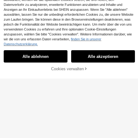
Datenverkehr zu analysieren, erweiterte Funktionen anzubieten und Inhalte und
Anzeigen an Ihr Einkaufserlebnis bei SHEIN anzupassen. Wenn Sie "Alle ablehnen"
auswählen, lassen Sie nur die unbedingt erforderlichen Cookies zu, die unsere Website
zum Laufen bringen. Sie können diese in den Browsereinstellungen deaktivieren, was
jedoch die Funktionalität der Website beeinträchtigen kann. Um mehr über die von uns
verwendeten Cookies zu erfahren und Ihre optionalen Cookie-Einstellungen
4
anzupassen, wählen Sie bitte "Cookies verwalten". Weitere Informationen darüber, wie
wir die von uns erfassten Daten verarbeiten,
finden Sie in unserer
#Spitzen Minikleid
Datenschutzerklärung.
Coolane Damen Frühli
#Ins Rampenlicht
EU Warehouse
ng/Sommer Konzert Outfit Party Str
20
SHEIN ICON Tief-V N
EU Warehouse
,78€
-1%
20,99€
Alle ablehnen
Alle akzeptieren
eetwear Y2K Urlaubsoutfit Date Nig
eckholder Twist-Knoten Rückenau
21
ht Lässig Spitze Rüschen V-Aussch
,28€
sschnitt Kleid mit Strass Dekor, körp
nitt Neckholder Rückenfreies Mini
erbetont kurz
Cookies verwalten
ZUM WARENKORB HINZUFÜGEN
Kleid