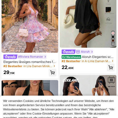
20
Aloruh
Aloruh Elegantes sch
#Riviera Romanze
EU Warehouse
warzes Sommer-Minikleid mit Neck
#2 Bestseller
in A-Linie Damen Minikleider
Elegantes lässiges romantisches fra
holder-Bindung für Damen, Party, H
nzösisches Urlaubskleid für den Allt
#2 Bestseller
in Lila Damen Minikleider
22
ochzeitsgast, Ausgehen, Geburtsta
,49€
ag, Sommerkleider für Frauen, Blum
g, Sommerkleider, Flitterwochen, In
29
enkleid, elegantes Kleid für Frauen,
,15€
selurlaub-Outfits
Urlaubsoutfits für Frauen, lässige Kl
eider für Frauen
Wir verwenden Cookies und ähnliche Technologien auf unserer Website, um Ihnen den
von Ihnen angeforderten Service bereitzustellen und Ihnen das bestmögliche
Webseitenerlebnis zu bieten. Sie können jederzeit nach Ihrer Wahl "Alle ablehnen", "Alle
akzeptieren" oder Ihre Cookie-Einstellungen anpassen. Wenn Sie "Alle akzeptieren"
auswählen, werden wir alle optionalen Cookies setzen, die uns helfen, den