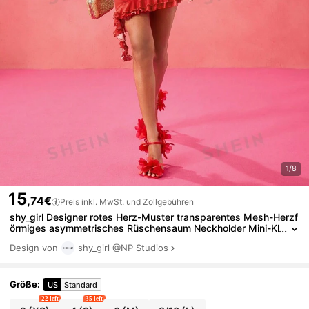
1/8
15
,74€
Preis inkl. MwSt. und Zollgebühren
shy_girl Designer rotes Herz-Muster transparentes Mesh-Herzf
örmiges asymmetrisches Rüschensaum Neckholder Mini-Kl
eid für Valentinstag, Frühling, Festival, Konzertoutfit, Absch
Design von
shy_girl
@NP Studios
lussballkleid, Raveoutfit
Größe
:
US
Standard
22 left
35 left