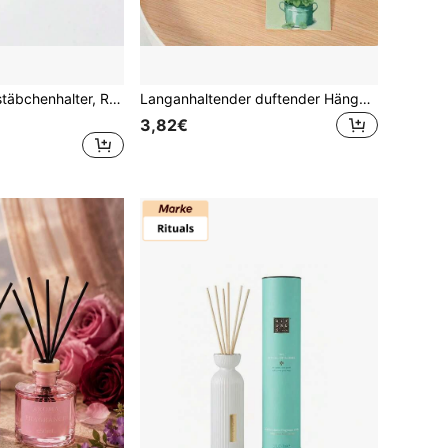
2 Stück Räucherstäbchenhalter, Räucherstäbchenständer, Kalebasse Räucherstäbchenhalter, Mini Räucherstäbchenschale, kreativer Räucherstäbchenhalter
Langanhaltender duftender Hängesäckchen, 30-Tage Duft-Deodorant für Auto, Kleiderschrank, Badezimmer, tragbarer Aromabeutel, perfektes Urlaubsgeschenk
3,82€