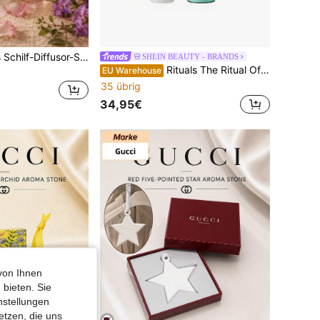
50ml dekoratives Schilf-Diffusor-Set, Aromatherapie-Ätherischer-Öl-Diffusor-Set mit Diffusor, langanhaltender Raumduft und Aromatherapie-Ätherischer-Öl-Lufterfrischer, Duftmischung, Kerze, Körperspray-Duftkonzepte, geeignet für Schlafzimmer, Badezimmer, Wohnzimmer, Büro, Yoga, Meditation, Entspannung und Schlafhilfe, ideal für Aromatherapie, Heimdekoration, Ramadan-Dekoration, Geschenk zum Schulanfang, Geburtstag, Muttertag und Einweihungsfeier-Duftgeschenk.
SHEIN BEAUTY - BRANDS
Rituals The Ritual Of Karma Fragrance Sticks 250 ml – Reed Diffuser, Long-Lasting, For Home Decor Enthusiasts, Holy Lotus, White, White Tea Extract, Suitable For Living Room
EU Warehouse
35 übrig
34,95€
von Ihnen
 bieten. Sie
nstellungen
etzen, die uns