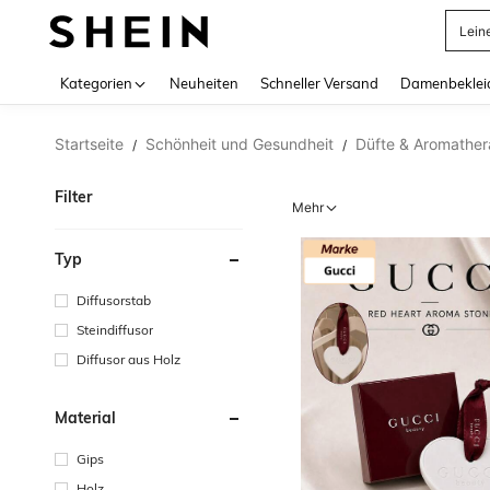
Lein
Use up 
Kategorien
Neuheiten
Schneller Versand
Damenbeklei
Startseite
Schönheit und Gesundheit
Düfte & Aromather
/
/
Filter
Mehr
Typ
Diffusorstab
Steindiffusor
Diffusor aus Holz
Material
Gips
Holz