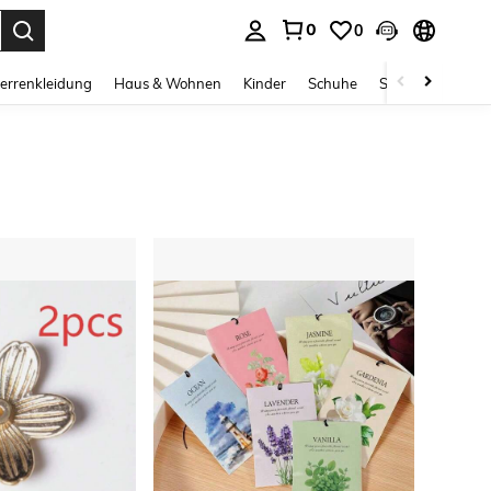
0
0
ess Enter to select.
errenkleidung
Haus & Wohnen
Kinder
Schuhe
Schmuck & Acces