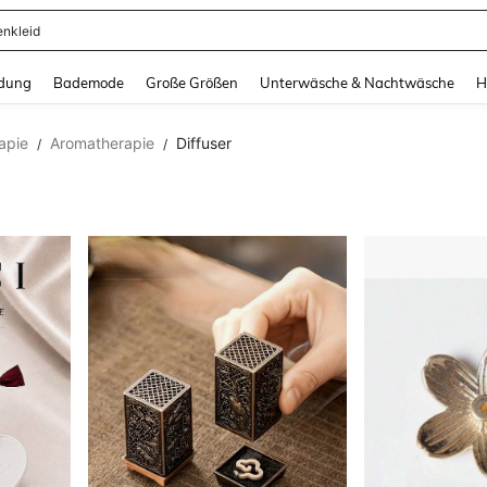
enkleid
and down arrow keys to navigate search Zuletzt gesucht and Suche und Finde. Pr
dung
Bademode
Große Größen
Unterwäsche & Nachtwäsche
H
apie
Aromatherapie
Diffuser
/
/