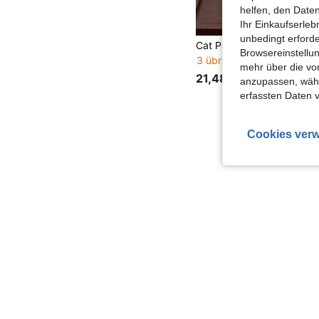
helfen, den Date
Ihr Einkaufserle
unbedingt erford
Browsereinstellun
3 übrig
mehr über die vo
21,48€
anzupassen, wähle
erfassten Daten 
Cookies verw