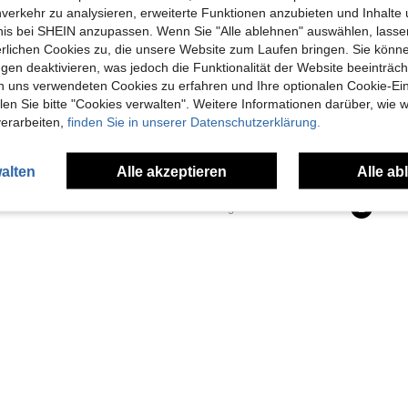
nverkehr zu analysieren, erweiterte Funktionen anzubieten und Inhalte
bnis bei SHEIN anzupassen. Wenn Sie "Alle ablehnen" auswählen, lassen
erlichen Cookies zu, die unsere Website zum Laufen bringen. Sie könne
Cat Paw Sanfter Nacht Duftdiffusor | 90 Tage Duft, minimalistisch Beige – Flasche + Schilfstäbe (Duftöl nicht enthalten)
SHEIN BEAUTY - FRAGRANCE
Prestige Par
gen deaktivieren, was jedoch die Funktionalität der Website beeinträc
Rituals The Ritual Of Karma Fragrance Sticks 250 ml
EU Warehouse
n uns verwendeten Cookies zu erfahren und Ihre optionalen Cookie-Ei
22 übrig
7 übrig
n Sie bitte "Cookies verwalten". Weitere Informationen darüber, wie w
18,92€
37,93€
verarbeiten,
finden Sie in unserer Datenschutzerklärung.
1
andere Händler
alten
Alle akzeptieren
Alle ab
1
Insgesamt 1 Seiten