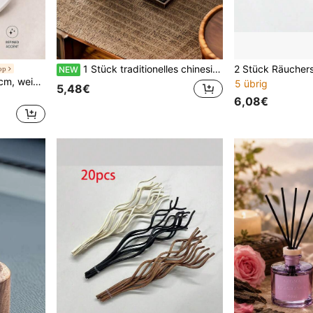
1 Stück traditionelles chinesisches Räucherstäbchenhalter-Set (1 Basis und 1 Deckel) - Pflaumenblüte, Orchidee und Chrysantheme Hohldesign, Zinklegierung Zen-Meditations-Altar-Dekoration, geeignet für Yoga, buddhistischen Hausschrein, geruchsneutral (kein Räucherstäbchen enthalten)
op
NEW
Gucci Herz-Duftstein 6*5 cm, weinrotes Band, sanfte Duftabgabe, ideale Wahl für Kleiderschrank, Heimdekoration und als Geschenk
5 übrig
5,48€
6,08€