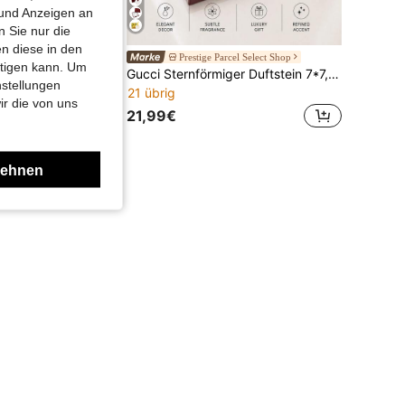
 und Anzeigen an
 Sie nur die
n diese in den
cel Select Shop
Prestige Parcel Select Shop
htigen kann. Um
Gucci Flower Dance runder Duftstein 5*5 cm, mit gelbem Band, frischer Duft mit Vanille-Orchideen-Note, tragbar, zum Aufhängen, ideal für den Eigengebrauch oder als Geschenk
Gucci Sternförmiger Duftstein 7*7,5 cm, mit silbernem Band, dezenter langanhaltender Duft, zum Aufhängen im Kleiderschrank oder Auto, edle Geschenkverpackung
nstellungen
21 übrig
ir die von uns
21,99€
lehnen