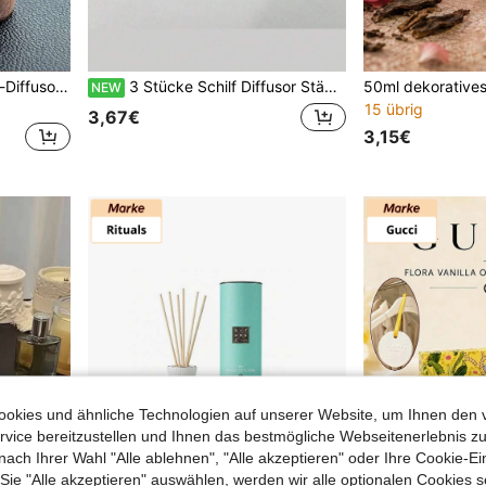
Natürlicher Aromatherapie-Diffusor aus Massivholz, Holz-Diffusorstäbchen, flammenloser Auto-Duftdiffusor, Aromatherapie-Dekoration aus Massivholz, geeignet für Auto- und Heimdekoration
3 Stücke Schilf Diffusor Stäbchen, mit natürlichem Duft und starker Absorption, geeignet für verschiedene ätherische Öle und können als Aromatherapie-Zubehör, Heimdekoration und Lufterfrischer verwendet werden. Dies sind flüchtige natürliche Aromatherapie-Stäbchen
NEW
15 übrig
3,67€
3,15€
okies und ähnliche Technologien auf unserer Website, um Ihnen den 
vice bereitzustellen und Ihnen das bestmögliche Webseitenerlebnis zu
nach Ihrer Wahl "Alle ablehnen", "Alle akzeptieren" oder Ihre Cookie-Ei
e "Alle akzeptieren" auswählen, werden wir alle optionalen Cookies s