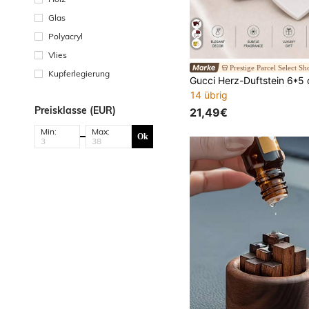
Glas
Polyacryl
Vlies
Prestige Parcel Select Sh
Kupferlegierung
14 übrig
Preisklasse (EUR)
21,49€
Min:
Max:
Ok