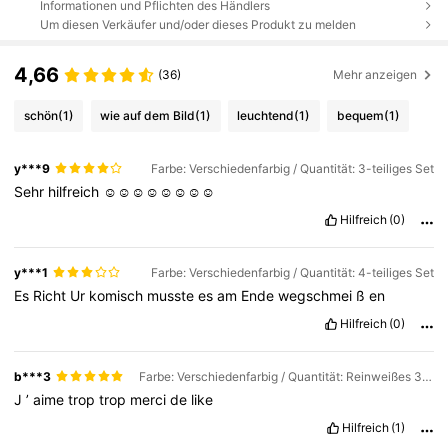
Informationen und Pflichten des Händlers
Um diesen Verkäufer und/oder dieses Produkt zu melden
4,66
(36)
Mehr anzeigen
schön
(1)
wie auf dem Bild
(1)
leuchtend
(1)
bequem
(1)
y***9
Farbe: Verschiedenfarbig / Quantität: 3-teiliges Set
Sehr
hilfreich
☺️☺️☺️☺️☺️☺️☺️☺️
Hilfreich
(0)
y***1
Farbe: Verschiedenfarbig / Quantität: 4-teiliges Set
Es
Richt
Ur
komisch
musste
es
am
Ende
wegschmei
ß
en
Hilfreich
(0)
b***3
Farbe: Verschiedenfarbig / Quantität: Reinweißes 3-teiliges Set
J
’
aime
trop
trop
merci
de
like
Hilfreich
(1)