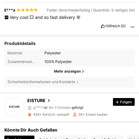
E***a
Farbe: Verschiedenfarbig / Quantität: 3-teiliges Set
Very
cool
💥
and
so
fast
delivery
🌸
Hilfreich
(0)
Produktdetails
Material:
Polyester
Zusammensetzung:
100% Polyester
Mehr anzeigen
Sicherheitsinformationen und Kontakte
2.7K Follower
4,84
EISTURE
Folgen
g***1
ist
Vor 4 Stunden
gefolgt
2.7K Follower
4,84
45K+ Kürzlich verkauft
5K+ Erneut kaufen
2.7K Follower
4,84
Könnte Dir Auch Gefallen