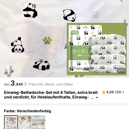
1/11
3
,84€
Preis inkl. MwSt. und Zöllen
Von
Einweg-Bettwäsche-Set mit 4 Teilen, extra breit
4,66
(
36
)
und verdickt, für Hotelaufenthalte, Einweg-
Bettlaken und Kopfkissenbezüge, Reiseesse
ntiell
Farbe: Verschiedenfarbig