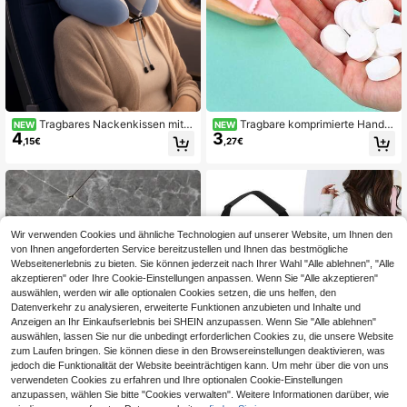
Tragbares Nackenkissen mit K
Tragbare komprimierte Handtü
NEW
NEW
4
3
apuze aus Memory-Schaum für Rei
cher Einweg komprimierte Handtüc
,15€
,27€
sen mit Eisseiden-Gefühl Bezug & v
her weiche Reise-Gesichtstücher O
erstellbarem Kordelzug für Flugzeu
utdoor Camping Wandern Reise Sch
g, Auto, Zug und Büro-Nickerchen
ulanfang Essentials
Wir verwenden Cookies und ähnliche Technologien auf unserer Website, um Ihnen den
von Ihnen angeforderten Service bereitzustellen und Ihnen das bestmögliche
Webseitenerlebnis zu bieten. Sie können jederzeit nach Ihrer Wahl "Alle ablehnen", "Alle
akzeptieren" oder Ihre Cookie-Einstellungen anpassen. Wenn Sie "Alle akzeptieren"
auswählen, werden wir alle optionalen Cookies setzen, die uns helfen, den
Datenverkehr zu analysieren, erweiterte Funktionen anzubieten und Inhalte und
Anzeigen an Ihr Einkaufserlebnis bei SHEIN anzupassen. Wenn Sie "Alle ablehnen"
auswählen, lassen Sie nur die unbedingt erforderlichen Cookies zu, die unsere Website
zum Laufen bringen. Sie können diese in den Browsereinstellungen deaktivieren, was
jedoch die Funktionalität der Website beeinträchtigen kann. Um mehr über die von uns
verwendeten Cookies zu erfahren und Ihre optionalen Cookie-Einstellungen
anzupassen, wählen Sie bitte "Cookies verwalten". Weitere Informationen darüber, wie