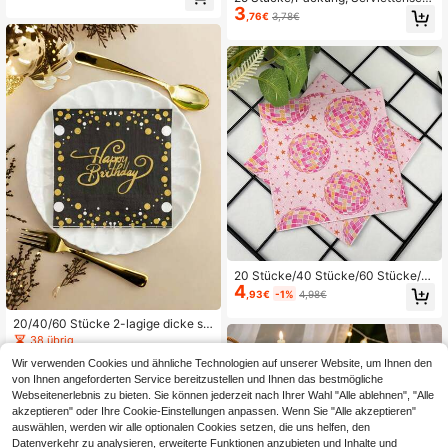
Hochwertige Papierservietten, saug
3
"Just Married", Hochzeits-Party De
fähig und weich, geeignet für Gebur
,76€
3,78€
korations-Artikel, Verlobungsfeier T
tstag, Jahrestag, Hotel, Restaurant,
ischzubehör, Junggesellenabschied
Hochzeit, Partydekorationen, Valen
Geschirr, Geburtstags-Party Artikel,
tinstag, Weihnachten, Jubiläumsver
Geburtstaggeschenk, Party-Dekora
anstaltungen und Geburtstagsparty
tions-Artikel, Hochzeitsdekoration,
Zubehör
Hochzeits-Zubehör, Weihnachten
20 Stücke/40 Stücke/60 Stücke/S
4
et,Rosa Disco Party Servietten mit
,93€
-1%
4,98€
bunten Kugeln und Sternen Muster
-, vielseitige Tischdekoration für Ge
20/40/60 Stücke 2-lagige dicke sc
burtstage, Hochzeiten, festliche Fei
hwarze & goldene Happy Birthday
38 übrig
ern, Geburtstagsparty-Zubehör, Ho
Muster Papierservietten, 33cm*33
4
chzeitsdekoration
,14€
Wir verwenden Cookies und ähnliche Technologien auf unserer Website, um Ihnen den
cm, Einweg Party Servietten, Dekor
ation für Geburtstag, Hochzeitsjubil
von Ihnen angeforderten Service bereitzustellen und Ihnen das bestmögliche
äum, Abschlussfeier
Webseitenerlebnis zu bieten. Sie können jederzeit nach Ihrer Wahl "Alle ablehnen", "Alle
akzeptieren" oder Ihre Cookie-Einstellungen anpassen. Wenn Sie "Alle akzeptieren"
auswählen, werden wir alle optionalen Cookies setzen, die uns helfen, den
Datenverkehr zu analysieren, erweiterte Funktionen anzubieten und Inhalte und