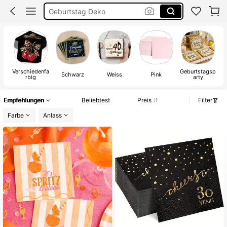
Geburtstag Deko
Servietten Hochzeit
Einschulung Deko
Servietten
Verschiedenfa
Geburtstagsp
Schwarz
Weiss
Pink
T
rbig
arty
Empfehlungen
Beliebtest
Preis
Filter
Farbe
Anlass