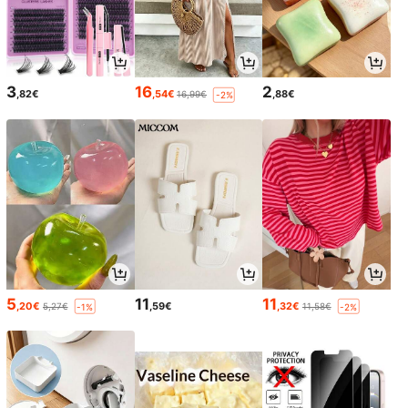
3
16
2
,82€
,54€
,88€
16,99€
-2%
5
11
11
,20€
,59€
,32€
5,27€
11,58€
-1%
-2%