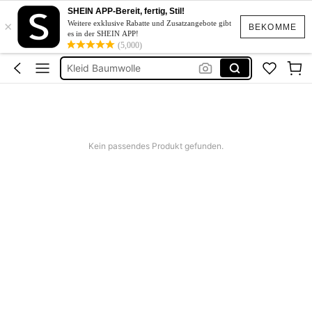
Kleid Weiß Sommer
SHEIN APP-Bereit, fertig, Stil!
×
Kurze Kleider Sommer
Weitere exklusive Rabatte und Zusatzangebote gibt
BEKOMME
es in der SHEIN APP!
Bikini
(5,000)
Kleid Baumwolle
Kurze Hose Männer
Kleid Weiß Sommer
Kurze Kleider Sommer
Kein passendes Produkt gefunden.