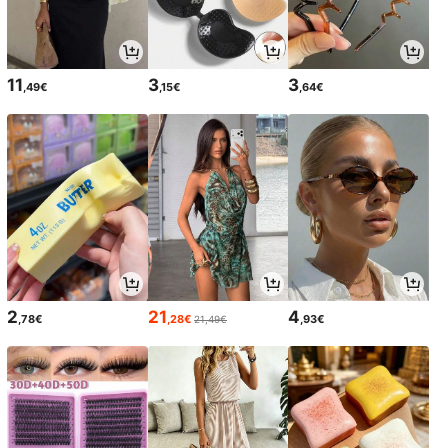
11
3
3
,49€
,15€
,64€
2
21
4
,78€
,28€
,93€
21,49€