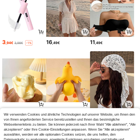
3
16
11
,94€
,49€
,49€
3,98€
-1%
6
5
6
Wir verwenden Cookies und ähnliche Technologien auf unserer Website, um Ihnen den
,90€
,48€
,18€
6,28€
-1%
von Ihnen angeforderten Service bereitzustellen und Ihnen das bestmögliche
Webseitenerlebnis zu bieten. Sie können jederzeit nach Ihrer Wahl "Alle ablehnen", "Alle
akzeptieren" oder Ihre Cookie-Einstellungen anpassen. Wenn Sie "Alle akzeptieren"
auswählen, werden wir alle optionalen Cookies setzen, die uns helfen, den
Datenverkehr zu analysieren, erweiterte Funktionen anzubieten und Inhalte und