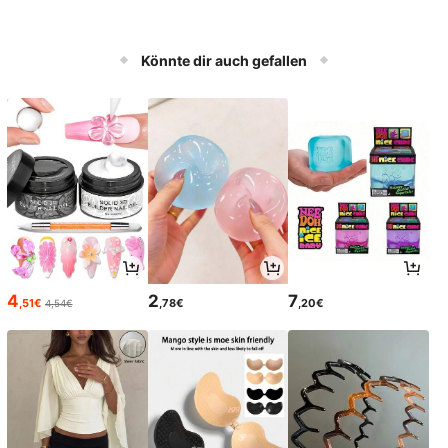
Könnte dir auch gefallen
4
2
7
,51€
,78€
,20€
4,54€