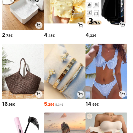
2
4
4
,78€
,45€
,33€
16
5
14
,98€
,29€
,99€
5,34€