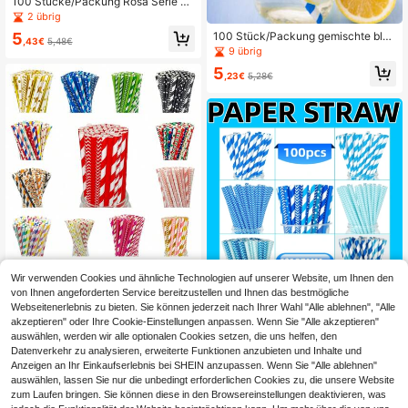
100 Stücke/Packung Rosa Serie Pa
pierstrohhalme - 6*197mm, Rosa G
2 übrig
etränke, geeignet für Mädchen, perf
5
100 Stück/Packung gemischte blau
ekt für Feiertagspartys und Hochzei
,43€
5,48€
e Papierstrohhalme (Durchmesser:
9 übrig
ten, kombinierbar mit romantischen
0,24 Zoll, Länge: 7,75 Zoll) | Party D
Dekorationen, Valentinstag Party, H
5
ekorations Strohhalme, geeignet für
,23€
5,28€
eimdekoration, Heimgeschenke
Saft, Milchshake, Sommercocktails,
ideal für Valentinstag, Geburtstag, H
ochzeit, Abschlussfeier
14 Stk./25 Stk./100 Stk. gemischte
Wir verwenden Cookies und ähnliche Technologien auf unserer Website, um Ihnen den
farbige Papierstrohhalme, mehrere
24 übrig
von Ihnen angeforderten Service bereitzustellen und Ihnen das bestmögliche
Musteroptionen, Feiertagsbedarf, P
5
100 Stücke/Packung gemischte bla
Webseitenerlebnis zu bieten. Sie können jederzeit nach Ihrer Wahl "Alle ablehnen", "Alle
apierstäbe, Neujahr, Valentinstag, H
,39€
ue Papierstrohhalme (Durchmesser:
20 übrig
akzeptieren" oder Ihre Cookie-Einstellungen anpassen. Wenn Sie "Alle akzeptieren"
ochzeit, Jahrestag, Partydekoration
0,24 Zoll, Länge: 7,75 Zoll) | Party D
Strohhalme, Milchtee, Getränke, Ka
auswählen, werden wir alle optionalen Cookies setzen, die uns helfen, den
5
ekorative Strohhalme, Einweg-Papi
,23€
5,28€
ffee, Saft Strohhalme, Einwegstrohh
Datenverkehr zu analysieren, erweiterte Funktionen anzubieten und Inhalte und
erstrohhalme für Getränke, geeigne
alme, Strohhalme, Papierstrohhalm-
Anzeigen an Ihr Einkaufserlebnis bei SHEIN anzupassen. Wenn Sie "Alle ablehnen"
t für Saft, Milchshakes, Sommercoc
Serie
auswählen, lassen Sie nur die unbedingt erforderlichen Cookies zu, die unsere Website
ktails, Abschlussfeier Partyzubehör
zum Laufen bringen. Sie können diese in den Browsereinstellungen deaktivieren, was