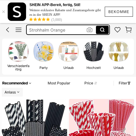
Strohhalm Plastik
SHEIN APP-Bereit, fertig, Stil!
×
Weitere exklusive Rabatte und Zusatzangebote gibt
Strohhalm Plastik Schwarz
BEKOMME
es in der SHEIN APP!
(5,000)
Strohhalm Orange
Papier Strohhalme
Geburtstag Deko
Strohhalm Plastik
Verschiedenfa
G
Party
Urlaub
Hochzeit
Urlaub
rbig
Recommended
Most Popular
Price
Filter
Anlass