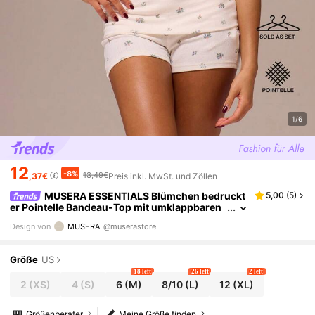
1/6
12
-8%
13,49€
,37€
Preis inkl. MwSt. und Zöllen
MUSERA ESSENTIALS Blümchen bedruckt
5,00
(
5
)
er Pointelle Bandeau-Top mit umklappbaren
Mini-Shorts, 2 Stücke Set, Frühling Winter, g
Design von
MUSERA
@muserastore
emütlich, süß, täglicher Mädchen-Loungewear G
rundbedarf
Größe
US
18 left
26 left
2 left
2
(XS)
4
(S)
6
(M)
8/10
(L)
12
(XL)
Größenberater
Meine Größe finden