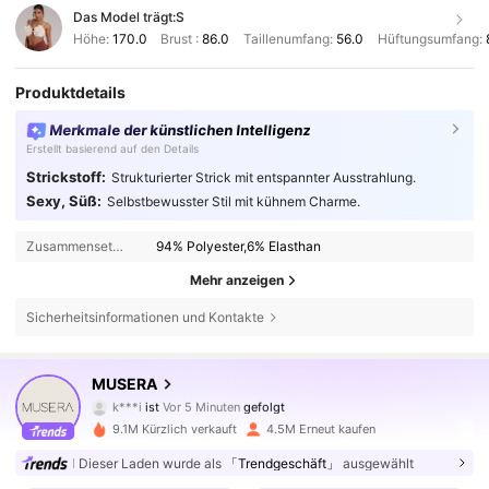
Das Model trägt:
S
Höhe:
170.0
Brust :
86.0
Taillenumfang:
56.0
Hüftungsumfang:
Produktdetails
Merkmale der künstlichen Intelligenz
Erstellt basierend auf den Details
Strickstoff:
Strukturierter Strick mit entspannter Ausstrahlung.
Sexy, Süß:
Selbstbewusster Stil mit kühnem Charme.
Zusammensetzung:
94% Polyester,6% Elasthan
Mehr anzeigen
Sicherheitsinformationen und Kontakte
4.3M Follower
4,83
MUSERA
k***i
ist
Vor 5 Minuten
gefolgt
m***3
ist am Durchsuchen
4.3M Follower
4,83
9.1M Kürzlich verkauft
4.5M Erneut kaufen
Dieser Laden wurde als
「Trendgeschäft」
ausgewählt