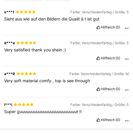
s***1
Farbe: Verschiedenfarbig / Größe: S
Sieht
aus
wie
auf
den
Bildern
die
Qualit
ä
t
ist
gut
Hilfreich
(0)
d***e
Farbe: Verschiedenfarbig / Größe: S
Very
satisfied
thank
you
shein
:)
Hilfreich
(0)
a***9
Farbe: Verschiedenfarbig / Größe: M
Very
soft
material
comfy
,
top
is
see
through
Hilfreich
(0)
l***i
Farbe: Verschiedenfarbig / Größe: S
Super
guuuuuuuuuuuuuuuuuuuuuuuut
!!
Hilfreich
(0)