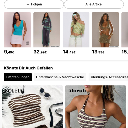
4.3M Follower
4,83
Folgen
Alle Artikel
4.3M Follower
4,83
4.3M Follower
4,83
9
32
14
13
15
,49€
,99€
,49€
,99€
4.3M Follower
4,83
Könnte Dir Auch Gefallen
Empfehlungen
Unterwäsche & Nachtwäsche
Kleidungs-Accessoire
4.3M Follower
4,83
4.3M Follower
4,83
4.3M Follower
4,83