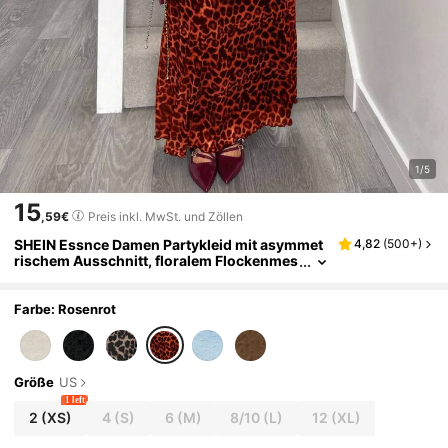
1/5
15
,59€
Preis inkl. MwSt. und Zöllen
SHEIN Essnce Damen Partykleid mit asymmet
4,82
(
500+
)
rischem Ausschnitt, floralem Flockenmes
h, elegantes Kleid
Farbe: Rosenrot
Größe
US
1 left
2
(XS)
4
(S)
6
(M)
8/10
(L)
12
(XL)