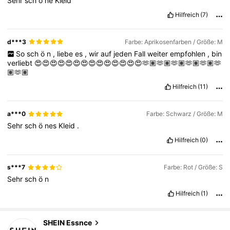
Sehr
sch
ö
ne
Kleid
Hilfreich
(7)
d***3
Farbe: Aprikosenfarben / Größe: M
So
sch
ö
n
,
liebe
es
,
wir
auf
jeden
Fall
weiter
empfohlen
,
bin
verliebt
😍😍😍😍😍😍😍😍😍😍😍😍😍😍🫶🏽🫶🏽🫶🏽🫶🏽🫶🏽🫶
🏽🫶🏽
Hilfreich
(11)
a***0
Farbe: Schwarz / Größe: M
Sehr
sch
ö
nes
Kleid
.
Hilfreich
(0)
s***7
Farbe: Rot / Größe: S
Sehr
sch
ö
n
Hilfreich
(1)
900K Follower
4,85
SHEIN Essnce
m***1
ist
Vor 10 Minuten
gefolgt