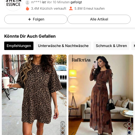
m***p
ist am Durchsuchen
3.4M Kürzlich verkauft
5.8M Erneut kaufen
900K Follower
4,85
Folgen
Alle Artikel
900K Follower
4,85
Könnte Dir Auch Gefallen
Empfehlungen
Unterwäsche & Nachtwäsche
Schmuck & Uhren
900K Follower
4,85
900K Follower
4,85
900K Follower
4,85
900K Follower
4,85
900K Follower
4,85