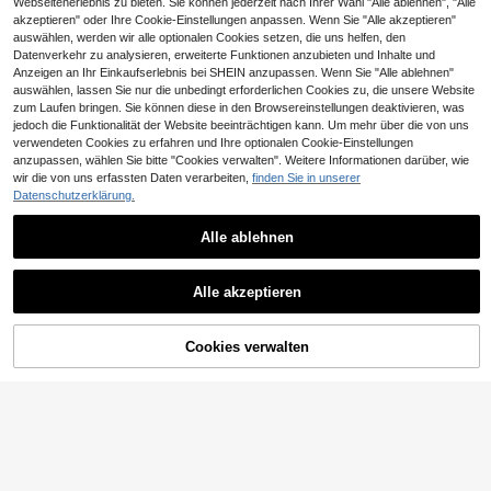
Webseitenerlebnis zu bieten. Sie können jederzeit nach Ihrer Wahl "Alle ablehnen", "Alle
akzeptieren" oder Ihre Cookie-Einstellungen anpassen. Wenn Sie "Alle akzeptieren"
auswählen, werden wir alle optionalen Cookies setzen, die uns helfen, den
Datenverkehr zu analysieren, erweiterte Funktionen anzubieten und Inhalte und
Anzeigen an Ihr Einkaufserlebnis bei SHEIN anzupassen. Wenn Sie "Alle ablehnen"
auswählen, lassen Sie nur die unbedingt erforderlichen Cookies zu, die unsere Website
zum Laufen bringen. Sie können diese in den Browsereinstellungen deaktivieren, was
jedoch die Funktionalität der Website beeinträchtigen kann. Um mehr über die von uns
verwendeten Cookies zu erfahren und Ihre optionalen Cookie-Einstellungen
anzupassen, wählen Sie bitte "Cookies verwalten". Weitere Informationen darüber, wie
wir die von uns erfassten Daten verarbeiten,
finden Sie in unserer
Datenschutzerklärung.
7
Alle ablehnen
Rafferiza
Rafferiza Damen elegantes Leopar
Aloruh
den-Muster figurbetontes Mesh-tra
Alle akzeptieren
24
Aloruh Elegantes extra langes Kleid
,25€
nsparentes Kleid mit langen Ärmeln,
aus Mesh mit Raffung und Muster f
27
geeignet für Frühling und Herbst Ma
,99€
ür Party, Date und romantische Outf
xi-Outfit für Frauen
its
Cookies verwalten
ZUM WARENKORB HINZUFÜGEN