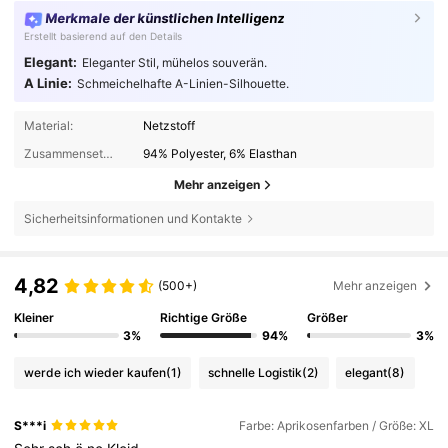
Merkmale der künstlichen Intelligenz
Erstellt basierend auf den Details
Elegant:
Eleganter Stil, mühelos souverän.
A Linie:
Schmeichelhafte A-Linien-Silhouette.
Material:
Netzstoff
Zusammensetzung:
94% Polyester, 6% Elasthan
Mehr anzeigen
Sicherheitsinformationen und Kontakte
4,82
(500+)
Mehr anzeigen
Kleiner
Richtige Größe
Größer
3%
94%
3%
werde ich wieder kaufen
(1)
schnelle Logistik
(2)
elegant
(8)
S***i
Farbe: Aprikosenfarben / Größe: XL