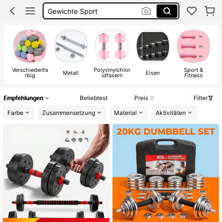
Sport Zubehör
Hanteln
Verschiedenfa
Polyvinylchlor
Sport &
Metall
Eisen
Al
rbig
idfasern
Fitness
Empfehlungen
Beliebtest
Preis
Filter
Farbe
Zusammensetzung
Material
Aktivitäten