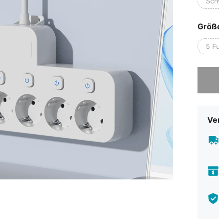
Sch
Größ
5 F
Sorry, d
Ve