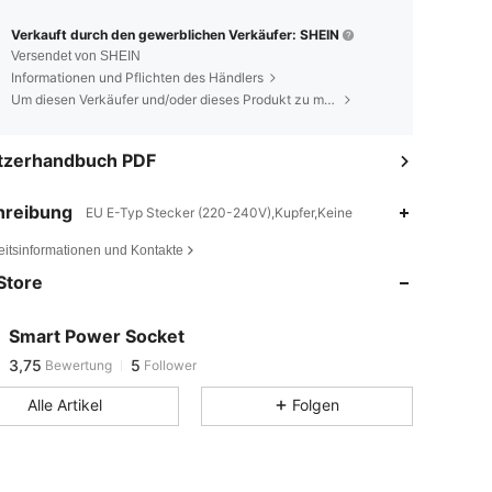
Verkauft durch den gewerblichen Verkäufer: SHEIN
Versendet von SHEIN
Informationen und Pflichten des Händlers
Um diesen Verkäufer und/oder dieses Produkt zu melden
tzerhandbuch PDF
hreibung
EU E-Typ Stecker (220-240V),Kupfer,Keine
eitsinformationen und Kontakte
Store
3,75
5
Smart Power Socket
3,75
5
Bewertung
Follower
Alle Artikel
Folgen