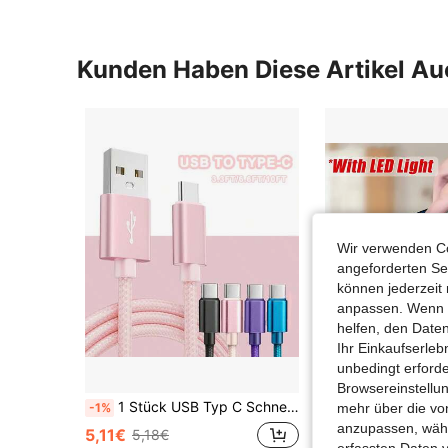
Kunden Haben Diese Artikel A
Wir verwenden Co
angeforderten Ser
können jederzeit 
anpassen. Wenn Si
helfen, den Date
Ihr Einkaufserle
unbedingt erford
Browsereinstellun
1 Stück USB Typ C Schnellladekabel, nylonumflochten 3,3ft/6,6ft/10ft USB A zu USB C Ladekabel, kompatibel mit Samsung Galaxy S25 S24 S23 S22 S21
-1%
mehr über die vo
19 übrig
anzupassen, wähle
5,11€
5,18€