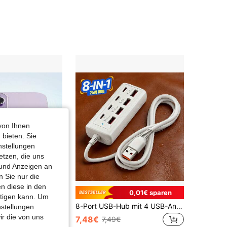
von Ihnen
 bieten. Sie
nstellungen
etzen, die uns
 und Anzeigen an
 Sie nur die
n diese in den
0,02€ sparen
0,01€ sparen
htigen kann. Um
1 Pack 15W Typ-C magnetisches kabelloses Ladegerät, kompatibel mit iPhone 17 Pro Max/17 Pro/16 Plus/17/16/15, Smartphones, schnelles kabelloses Laden, tragbar geeignet für Büro, Wohnheim und Homeoffice Handy Ladegerät
8-Port USB-Hub mit 4 USB-Anschlüssen und 4 PD-Anschlüssen | 25W Schnellladung, kompatibel mit 5V USB-Geräten | kompakte Ladestation für Computer, Laptops, Tablets, 8-in-1 Multifunktionsschnittstelle, 4 USB-Anschlüsse und 4 Typ-C-Anschlüsse, PD-Schnellladegerät, Mehrfachanschluss
nstellungen
ir die von uns
7,48€
7,49€