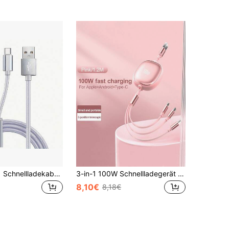
2 Stück 3-in-1 Schnellladekabel, kompatibel mit iPhone, Typ-C Handys, Android Handys. Nylon geflochtenes USB-Ladekabel, universelles Schnellladekabel USB zu Lightning/Typ-C/Micro-USB Schnittstelle, kompatibel mit Samsung und anderen Handys, Schnellladekabel, Multifunktions-USB-Schnellladekabel, farbiges Typ-C/Micro-Ladekabel
3-in-1 100W Schnellladegerät Kabel & Einziehbares 1 auf 3 Kabel, TPE Lade- und Datenkabel kompatibel mit iPhone und Serien, hocheffizientes Ladekabel
8,10€
8,18€