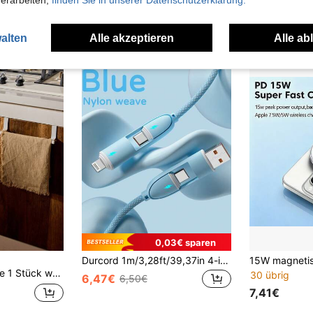
verarbeiten,
finden Sie in unserer Datenschutzerklärung.
7,31€
7,33€
alten
Alle akzeptieren
Alle ab
0,03€ sparen
Durcord 1m/3,28ft/39,37in 4-in-1 60W/100W(Max)/27W Nylon geflochtenes Lightning Datenkabel & 3-in-2 60W+27W Schnellladekabel, kompatibel mit iPhone 17/16/15/14/13/12/Pro Max Serie, Galaxy S25 und anderen Handys, universeller hocheffizienter Ladestecker, Lade- und Datensynchronisationskabel
nge Handtuchhalter Kabinett Tür hinten, Typ Hängegestell Handtuch Stange
30 übrig
6,47€
6,50€
7,41€