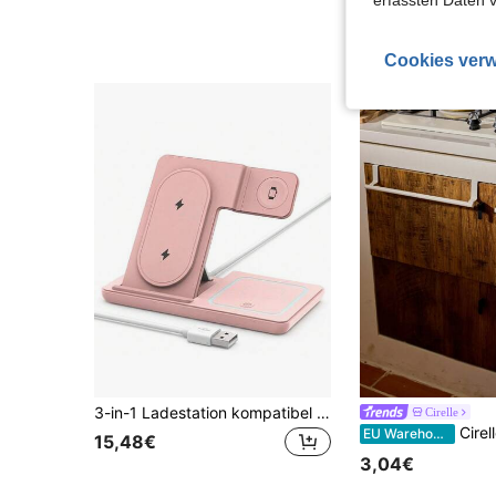
erfassten Daten 
7,62€
Cookies verw
3-in-1 Ladestation kompatibel mit iPhone 16e/16/15/14/13/12/11/X Pro Max und 4/3 Pro kabellos Laden
Cirelle
Cirelle 1 Stück weiß Einzel Sta
EU Warehouse
15,48€
3,04€