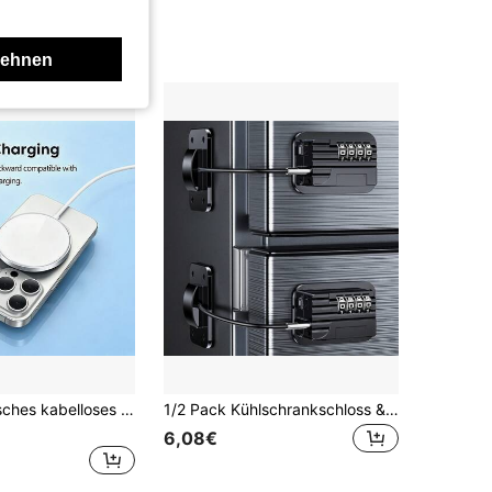
lehnen
15W magnetisches kabelloses Schnellladekabel kompatibel mit iPhone 17/16/15/14/13/12, magnetisches USB-C PD Ladestation Kabel
1/2 Pack Kühlschrankschloss & Sicherheits-Kühlschrankschloss mit Passwort, selbstklebender Gefrierschrankschloss, geeignet für Schränke, Schubladen, Öfen, Fenster
6,08€