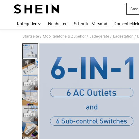
Stec
Use up 
Kategorien
Neuheiten
Schneller Versand
Damenbeklei
Startseite
Mobiltelefone & Zubehör
Ladegeräte
Ladestation
/
/
/
/