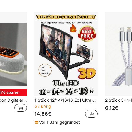
17€ sparen
Kabellose Ladestation Digitaler Wecker für Schlafzimmer mit Temperaturanzeige, 15W kabelloser Ladedock mit Nachtlicht, kompatibel mit iPhone 17/16/15/14/13/12, kompatibel mit Samsung Galaxy Serie
1 Stück 12/14/16/18 Zoll Ultra-HD Smartphone Bildschirm Vergrößerer, Upgrade 3D gebogener Bildschirm, faltbar & teleskopisch, Smartphone Tischständer, Blaulichtfilter, Augenschutz
37 übrig
6,12€
14,86€
Vor 1 Jahr gegründet