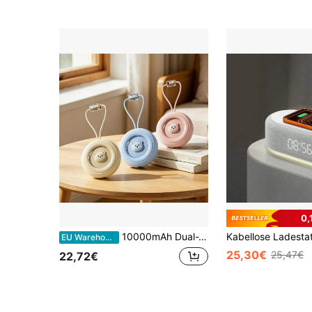
0,
10000mAh Dual-Wire Powerbank mit integriertem Trageband, kompatibel mit Mobilgeräten - Mini Digital Powerbank, geeignet für Sommerurlaub, Outdoor-Aktivitäten, Abschlussgeschenke, Halloween-Geschenke, Schulanfang, Raumdekoration, Camping und Notstromversorgung, Geschenke für Familie, Freunde, Geburtstage
EU Warehouse
25,30€
25,47€
22,72€