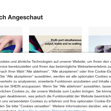
uch Angeschaut
okies und ähnliche Technologien auf unserer Website, um Ihnen den 
vice bereitzustellen und Ihnen das bestmögliche Webseitenerlebnis zu
nach Ihrer Wahl "Alle ablehnen", "Alle akzeptieren" oder Ihre Cookie-Ei
e "Alle akzeptieren" auswählen, werden wir alle optionalen Cookies s
nverkehr zu analysieren, erweiterte Funktionen anzubieten und Inhalte
bnis bei SHEIN anzupassen. Wenn Sie "Alle ablehnen" auswählen, lassen
erlichen Cookies zu, die unsere Website zum Laufen bringen. Sie könne
0,03€ sparen
gen deaktivieren, was jedoch die Funktionalität der Website beeinträc
15W runder kabelloser Ladepad mit LED-Lichtring, Premium-Qualität, schnelles Laden, universeller tragbarer kabelloser Ladegerät kompatibel mit iPhone 17/16/15/14/13/12 Pro/XS Max/Mini/X/XR und Android-Smartphones mit kabellosem Laden, Gedenktag Sommer Auftakt
Wowssyo 12-in-1 65W Steckdosenadapter mit Datenkabel, 6 USB-Anschlüsse + 6 USB-C-Schnellladeports, USB-C-Multifunktionsstecker/Mehrfachsteckdose, USB-C-Hub, Power-Hub mit Schnellladeports, USB-Hub/Multi-Port-Hub, geeignet für Laptops, Mobiltelefone, Tablets und andere Geräte.
n uns verwendeten Cookies zu erfahren und Ihre optionalen Cookie-Ei
12 übrig
n Sie bitte "Cookies verwalten". Weitere Informationen darüber, wie w
8,49€
8,52€