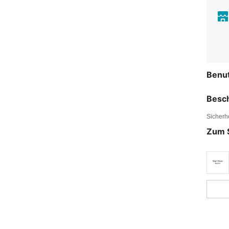
Benu
Besc
Sicherh
Zum 