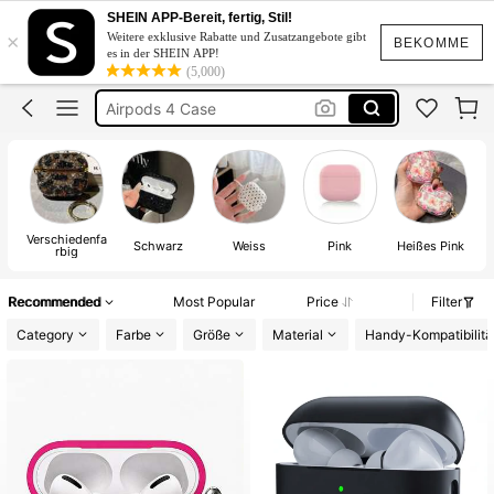
Airpods Case
SHEIN APP-Bereit, fertig, Stil!
×
Weitere exklusive Rabatte und Zusatzangebote gibt
BEKOMME
Airpods Pro 3 Case
es in der SHEIN APP!
(5,000)
Airpods 4 Case
Air Pod Case
Airpods Hülle
Airpods Case
Verschiedenfa
Schwarz
Weiss
Pink
Heißes Pink
rbig
Recommended
Most Popular
Price
Filter
Category
Farbe
Größe
Material
Handy-Kompatibilitä