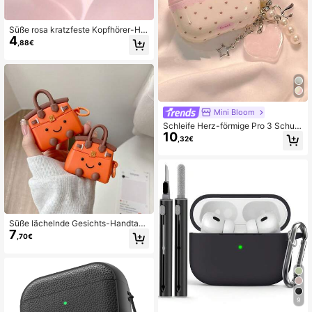
Süße rosa kratzfeste Kopfhörer-Hül
4
le, geeignet für kabellose Bluetooth
,88€
-Kopfhörer, Apple 2 Soft Cover
Mini Bloom
Schleife Herz-förmige Pro 3 Schutz
10
hülle, geeignet für New 3, 2, Pro 2,
,32€
weiches feminines Design
Süße lächelnde Gesichts-Handtasc
7
he & Kopfhörertasche
,70€
9