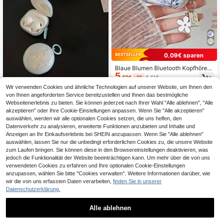
0,09€ sparen
Blaue Blumen Bluetooth Kopfhörer
5
Hülle mit blauem Farbverlauf Blume
,52€
-1%
5,61€
n-/Kirschblüten-Design, schützend
Wir verwenden Cookies und ähnliche Technologien auf unserer Website, um Ihnen den
e Hülle, kompatibel mit Apple Kopfh
Blaues Cut Out Lilien-Kopfhör
NEW
örern, um Kratzer und Stürze im Frü
von Ihnen angeforderten Service bereitzustellen und Ihnen das bestmögliche
7
ergehäuse mit Ring, kompatibel mit
hling zu verhindern
,92€
Webseitenerlebnis zu bieten. Sie können jederzeit nach Ihrer Wahl "Alle ablehnen", "Alle
Huawei Freebuds 7i, FreeClip 2, Fre
akzeptieren" oder Ihre Cookie-Einstellungen anpassen. Wenn Sie "Alle akzeptieren"
ebuds SE 3, 5i, Buds 3/3 Pro/3 FE,
auswählen, werden wir alle optionalen Cookies setzen, die uns helfen, den
Buds 4/4 Pro, süßer koreanischer S
Datenverkehr zu analysieren, erweiterte Funktionen anzubieten und Inhalte und
til, Unisex, exquisites Geschenk, ko
mbiniert Ästhetik und Praktikabilität
Anzeigen an Ihr Einkaufserlebnis bei SHEIN anzupassen. Wenn Sie "Alle ablehnen"
auswählen, lassen Sie nur die unbedingt erforderlichen Cookies zu, die unsere Website
zum Laufen bringen. Sie können diese in den Browsereinstellungen deaktivieren, was
jedoch die Funktionalität der Website beeinträchtigen kann. Um mehr über die von uns
verwendeten Cookies zu erfahren und Ihre optionalen Cookie-Einstellungen
anzupassen, wählen Sie bitte "Cookies verwalten". Weitere Informationen darüber, wie
wir die von uns erfassten Daten verarbeiten,
finden Sie in unserer
Datenschutzerklärung.
Alle ablehnen