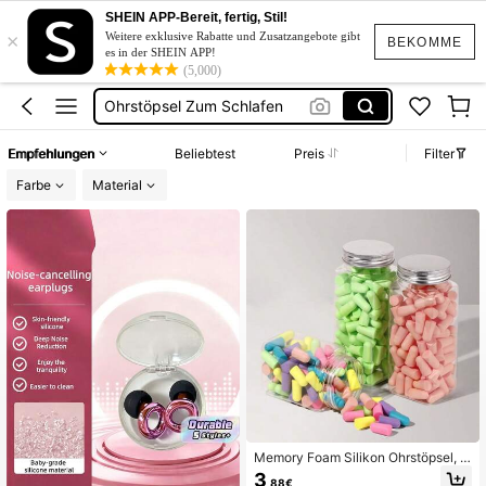
Ohrstöpsel
SHEIN APP-Bereit, fertig, Stil!
×
Weitere exklusive Rabatte und Zusatzangebote gibt
Ohrenstöpsel
BEKOMME
es in der SHEIN APP!
(5,000)
Ohrstöpsel Zum Schlafen
Sexualmente
Loop Earplugs
Empfehlungen
Beliebtest
Preis
Filter
Ohrstöpsel
Farbe
Material
Memory Foam Silikon Ohrstöpsel, S
tudentenwohnheim Schlaf Lärm-Sc
3
,88€