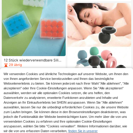
Ohrstöpsel, Reise-Essentials, Schla
f-Ohrstöpsel
12 Stück wiederverwendbare Siliko
n-Ohrstöpsel, wasserdicht, geräusc
29 übrig
hreduzierend, geeignet zum Schwi
4
mmen, formbar, Schlafschutz
,48€
Wir verwenden Cookies und ähnliche Technologien auf unserer Website, um Ihnen den
von Ihnen angeforderten Service bereitzustellen und Ihnen das bestmögliche
Webseitenerlebnis zu bieten. Sie können jederzeit nach Ihrer Wahl "Alle ablehnen", "Alle
akzeptieren" oder Ihre Cookie-Einstellungen anpassen. Wenn Sie "Alle akzeptieren"
Wiederverwendbare Silikon-Ohrstö
auswählen, werden wir alle optionalen Cookies setzen, die uns helfen, den
psel, geeignet für Schlaf und Schwi
38 übrig
Datenverkehr zu analysieren, erweiterte Funktionen anzubieten und Inhalte und
mmen - 35dB Geräuschreduzierun
Anzeigen an Ihr Einkaufserlebnis bei SHEIN anzupassen. Wenn Sie "Alle ablehnen"
2
g, enthält 2 Paar Ohrstöpsel-Abdec
,73€
auswählen, lassen Sie nur die unbedingt erforderlichen Cookies zu, die unsere Website
kungen, geeignet für Schnarchen, L
zum Laufen bringen. Sie können diese in den Browsereinstellungen deaktivieren, was
ernen, Konzerte, Strandessentials,
Strandzubehör, Pool-Schwimmen
jedoch die Funktionalität der Website beeinträchtigen kann. Um mehr über die von uns
verwendeten Cookies zu erfahren und Ihre optionalen Cookie-Einstellungen
anzupassen, wählen Sie bitte "Cookies verwalten". Weitere Informationen darüber, wie
wir die von uns erfassten Daten verarbeiten,
finden Sie in unserer