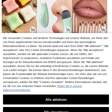
2
2
5
Wir verwenden Cookies und ähnliche Technologien auf unserer Website, um Ihnen den
,88€
,88€
,58€
von Ihnen angeforderten Service bereitzustellen und Ihnen das bestmögliche
Webseitenerlebnis zu bieten. Sie können jederzeit nach Ihrer Wahl "Alle ablehnen", "Alle
akzeptieren" oder Ihre Cookie-Einstellungen anpassen. Wenn Sie "Alle akzeptieren"
auswählen, werden wir alle optionalen Cookies setzen, die uns helfen, den
Datenverkehr zu analysieren, erweiterte Funktionen anzubieten und Inhalte und
Anzeigen an Ihr Einkaufserlebnis bei SHEIN anzupassen. Wenn Sie "Alle ablehnen"
auswählen, lassen Sie nur die unbedingt erforderlichen Cookies zu, die unsere Website
zum Laufen bringen. Sie können diese in den Browsereinstellungen deaktivieren, was
jedoch die Funktionalität der Website beeinträchtigen kann. Um mehr über die von uns
verwendeten Cookies zu erfahren und Ihre optionalen Cookie-Einstellungen
anzupassen, wählen Sie bitte "Cookies verwalten". Weitere Informationen darüber, wie
wir die von uns erfassten Daten verarbeiten,
finden Sie in unserer
Datenschutzerklärung.
12
3
14
,49€
,08€
,35€
Alle ablehnen
1
1