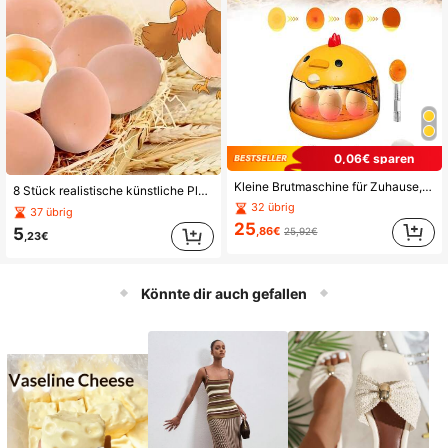
0,06€ sparen
Kleine Brutmaschine für Zuhause, kompakt mit Eier-Durchleuchtungslampe, USB, Temperaturanzeige, leichtes transparentes Fenster, geeignet für Hühner-, Enten-, Wachteln- und Gänseeier, Feuchtigkeitsregelung, automatische Temperaturregelung, manuelle Eierdrehung, für Bildungszwecke
8 Stück realistische künstliche Plastik Eier, geeignet für den Nestbau, die Hühnerstall Dekoration, Zubehör für Gehege von Nutztieren
32 übrig
37 übrig
25
5
,86€
25,92€
,23€
Könnte dir auch gefallen