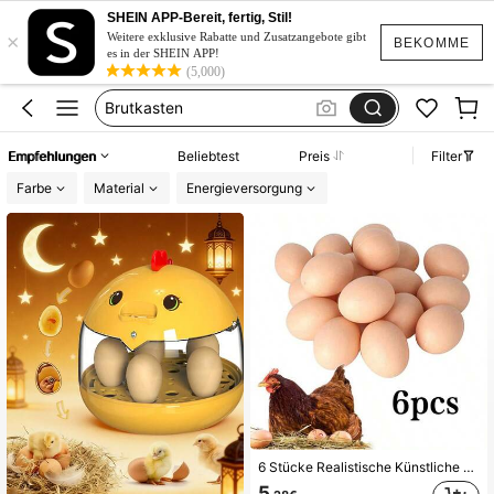
Hühner Stall Zubehör
SHEIN APP-Bereit, fertig, Stil!
×
Hühner Zubehör
Weitere exklusive Rabatte und Zusatzangebote gibt
BEKOMME
es in der SHEIN APP!
Küken Maschine
(5,000)
Brutkasten
Hühnerstall
Empfehlungen
Beliebtest
Preis
Filter
Hühner Stall Zubehör
Farbe
Material
Energieversorgung
Hühner Zubehör
6 Stücke Realistische Künstliche Eier Für Nutztiere, Anleitung Zum Eierlegen Im Hühnerstall, Dekorative Ornamente
5