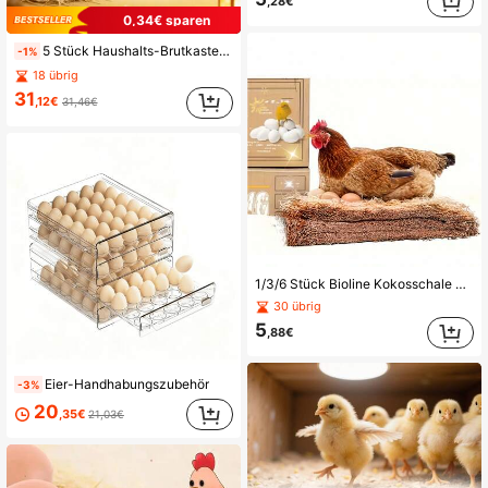
,28€
0,34€ sparen
5 Stück Haushalts-Brutkasten mit Eierkandler, geeignet zum Ausbrüten von Hühner-, Enten-, Wachteln- und Gänseeiern, mit transparentem Fenster, Feuchtigkeitsregelung, automatischer Temperaturregelung, manueller Eierdrehung, Vogelmama
-1%
18 übrig
31
,12€
31,46€
1/3/6 Stück Bioline Kokosschale Hühnernest-Matten, saugfähig, geruchskontrollierend, Hühnerstall-Einstreu für einfache Reinigung, Geflügelzubehör, Hühner-Nest zum Eierlegen, Nester zum Brüten, Kokos-Kokosfaser-Matten, geeignet für Hühner, Enten, Gänse, Echsen, Schildkröten und andere Reptilien.
30 übrig
5
,88€
Eier-Handhabungszubehör
-3%
20
,35€
21,03€