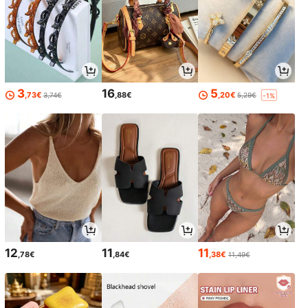
3
16
5
,73€
,88€
,20€
3,74€
5,29€
-1%
12
11
11
,78€
,84€
,38€
11,49€