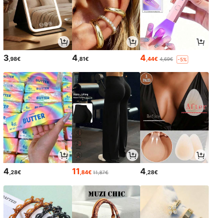
3
4
4
,98€
,81€
,44€
4,69€
-5%
4
11
4
,28€
,84€
,28€
11,87€