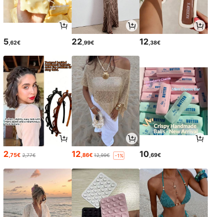
5
22
12
,62€
,99€
,38€
2
12
10
,75€
,86€
,69€
2,77€
12,99€
-1%