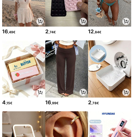
16
2
12
,49€
,74€
,84€
4
16
2
,15€
,99€
,78€