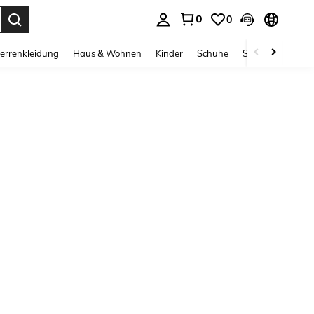
0
0
ess Enter to select.
errenkleidung
Haus & Wohnen
Kinder
Schuhe
Schmuck & Acces