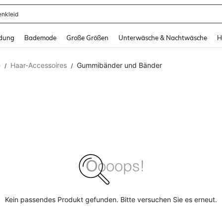
enkleid
and down arrow keys to navigate search Zuletzt gesucht and Suche und Finde. Pr
dung
Bademode
Große Größen
Unterwäsche & Nachtwäsche
H
e
Haar-Accessoires
Gummibänder und Bänder
/
/
Kein passendes Produkt gefunden. Bitte versuchen Sie es erneut.