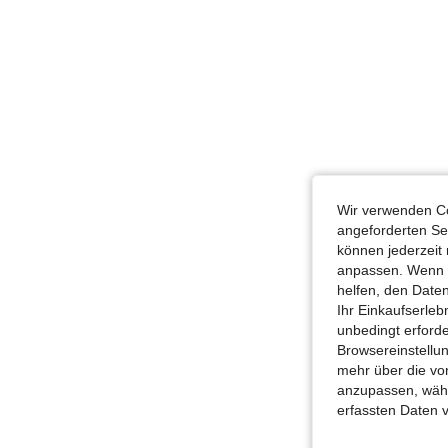
Wir verwenden Co
angeforderten Ser
können jederzeit 
anpassen. Wenn Si
helfen, den Date
Ihr Einkaufserle
unbedingt erford
Browsereinstellun
mehr über die vo
anzupassen, wähle
erfassten Daten 