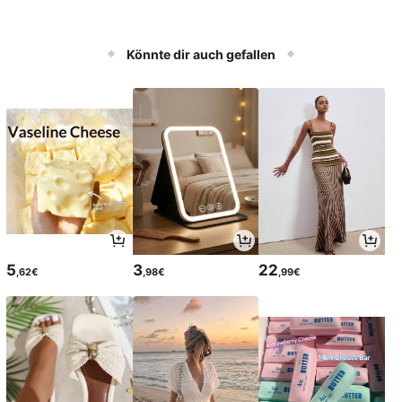
Könnte dir auch gefallen
5
3
22
,62€
,98€
,99€