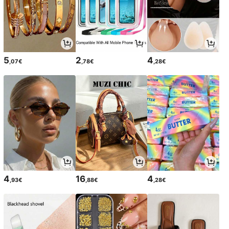
5
2
4
,07€
,78€
,28€
4
16
4
,93€
,88€
,28€