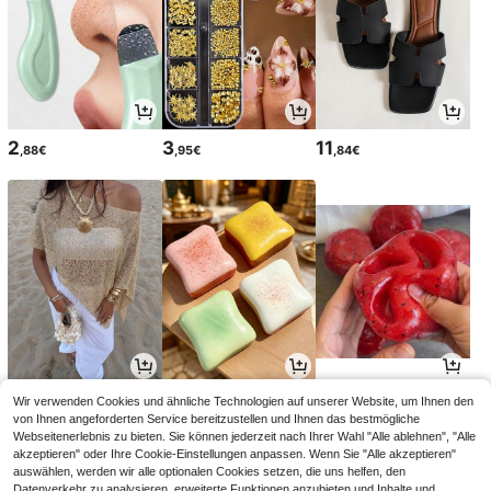
2
3
11
,88€
,95€
,84€
12
2
6
Wir verwenden Cookies und ähnliche Technologien auf unserer Website, um Ihnen den
,86€
,88€
,81€
12,99€
-1%
von Ihnen angeforderten Service bereitzustellen und Ihnen das bestmögliche
Webseitenerlebnis zu bieten. Sie können jederzeit nach Ihrer Wahl "Alle ablehnen", "Alle
akzeptieren" oder Ihre Cookie-Einstellungen anpassen. Wenn Sie "Alle akzeptieren"
auswählen, werden wir alle optionalen Cookies setzen, die uns helfen, den
Datenverkehr zu analysieren, erweiterte Funktionen anzubieten und Inhalte und