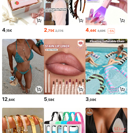
4
2
4
,15€
,75€
,44€
2,77€
4,69€
-5%
12
5
3
,84€
,58€
,08€