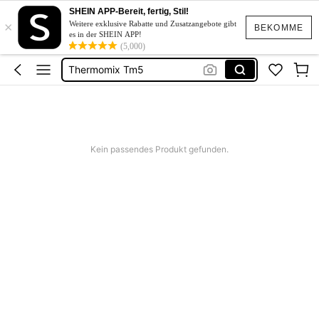
Kurze Kleider Sommer
SHEIN APP-Bereit, fertig, Stil!
×
Thermomix Zubehör
Weitere exklusive Rabatte und Zusatzangebote gibt
BEKOMME
es in der SHEIN APP!
Thermomix Tm5
(5,000)
Herin
Thermomix Tm7 Zubehör
Kurze Kleider Sommer
Thermomix Zubehör
Kein passendes Produkt gefunden.