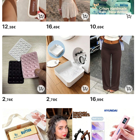
12
16
10
,38€
,49€
,69€
2
2
16
,74€
,78€
,99€