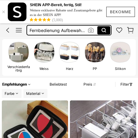
Kabel Organizer
SHEIN APP-Bereit, fertig, Stil!
×
Weitere exklusive Rabatte und Zusatzangebote gibt
Kabelbox
BEKOMME
es in der SHEIN APP!
(5,000)
Fernbedienung Aufbewahrung
Kabel Verstecken
Batterie Aufbewahrung
Kabel Organizer
Verschiedenfa
Weiss
Harz
PP
Silikon
rbig
Empfehlungen
Beliebtest
Preis
Filter
Farbe
Material