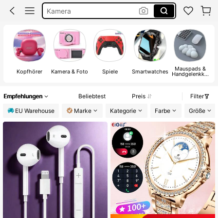
Kamera
Smartwatch Damen
Kopfhörer
Mauspads &
Kopfhörer
Kamera & Foto
Spiele
Smartwatches
Handgelenkkis
sen
V
Empfehlungen
Beliebtest
Preis
Filter
EU Warehouse
Marke
Kategorie
Farbe
Größe