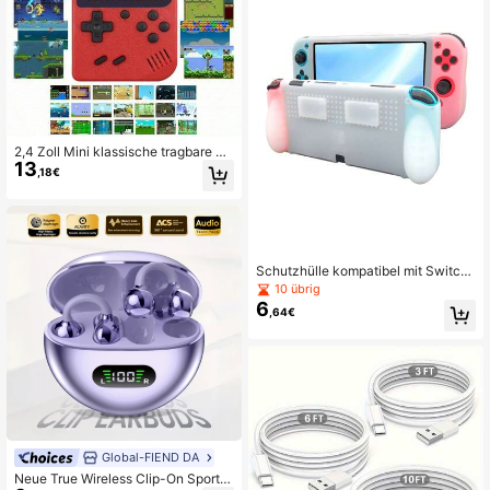
2,4 Zoll Mini klassische tragbare Ha
13
ndheld-Spielekonsole mit 400 inte
,18€
grierten Klassikerspielen, tragbarer
Handheld-Spielekonsole
Schutzhülle kompatibel mit Switch
OLED, stoßfest, staubdicht, kratzfes
10 übrig
t, rutschfest, ergonomischer Griff für
6
,64€
langfristigen Komfort und verbesser
tes Spielerlebnis
Global-FIEND DA
Neue True Wireless Clip-On Sport-