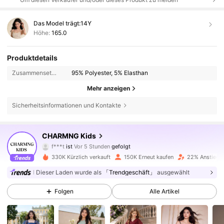
Das Model trägt:
14Y
Höhe:
165.0
Produktdetails
Zusammensetzung:
95% Polyester, 5% Elasthan
Mehr anzeigen
Sicherheitsinformationen und Kontakte
128K Follower
4,82
CHARMNG Kids
f***t
ist
Vor 5 Stunden
gefolgt
S***C
ist am Durchsuchen
128K Follower
4,82
330K Kürzlich verkauft
150K Erneut kaufen
22% Anstieg d
Dieser Laden wurde als
「Trendgeschäft」
ausgewählt
128K Follower
4,82
Folgen
Alle Artikel
128K Follower
4,82