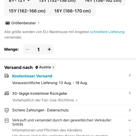
8Y
-
12Y
13Y
(152-158 cm)
14Y
(158-162 cm)
15Y
(162-166 cm)
16Y
(166-170 cm)
Größenberater
Alle größe werden von EU Warehouse mit Angebot
schnellere Lieferung
versendet.
Menge:
Versand nach
Austria
Kostenloser Versand
Voraussichtliche Lieferung:
13 Aug. - 18 Aug.
30-tägige kostenlose Rückgabe
Vorbehaltlich der Fair-Use-Richtlinie
Sichere Zahlungen · Datenschutz
Verkauft und versendet durch den gewerblichen Verkäufer:
SHEIN
Informationen und Pflichten des Händlers
Um diesen Verkäufer und/oder dieses Produkt zu melden