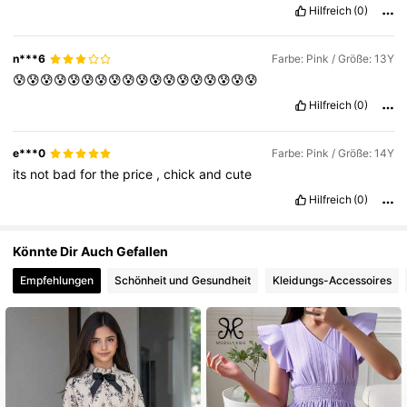
Hilfreich
(0)
128K Follower
4,82
n***6
Farbe: Pink / Größe: 13Y
😰😰😰😰😰😰😰😰😰😰😰😰😰😰😰😰😰😰
Hilfreich
(0)
e***0
Farbe: Pink / Größe: 14Y
its
not
bad
for
the
price
,
chick
and
cute
Hilfreich
(0)
Könnte Dir Auch Gefallen
Empfehlungen
Schönheit und Gesundheit
Kleidungs-Accessoires