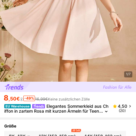
1/7
8
,50€
-49%
16,99€
Keine zusätzlichen Zölle
Elegantes Sommerkleid aus Ch
4,50
EU Warehouse
iffon in zartem Rosa mit kurzen Ärmeln für Teen
(20)
ager-Mädchen, formelles Partyoutfit mit Schleif
e und Bindegürtel, lässiges Frühlingskleid in Pastellf
arben
Größe
40 left