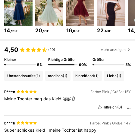
128K Follower
4,82
14
20
16
22
14
,99€
,51€
,05€
,49€
128K Follower
4,82
4,50
(20)
Mehr anzeigen
Kleiner
Richtige Größe
Größer
128K Follower
4,82
5%
90%
5%
Umstandsoutfits
(1)
modisch
(1)
hinreißend
(1)
Liebe
(1)
128K Follower
4,82
P***n
Farbe: Pink / Größe: 15Y
Meine
Tochter
mag
das
Kleid
🤗🤗👌
128K Follower
4,82
Hilfreich
(0)
128K Follower
4,82
b***h
Farbe: Pink / Größe: 14Y
Super
schickes
Kleid
,
meine
Tochter
ist
happy