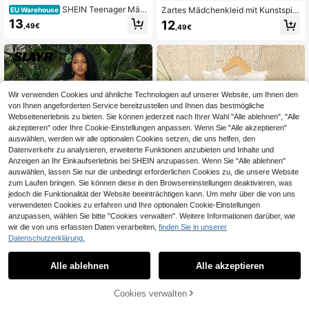
SHEIN Teenager Mäd
Zartes Mädchenkleid mit Kunstspit
EU Warehouse
chen Frühling und Sommer/Elegant
zenmuster, Nude-Basisfarbe mit zar
13
12
,49€
,49€
Retro/Schwarzes gestricktes Obert
ter weißer Spitze. Rund, lässig, gest
eil einfarbig Rundhalsausschnitt Kur
rickt, gerafft, floral, mit Rüschen, wir
zarm/Leopardenmuster Saum/Tailli
d zufällig versendet
ertes Kleid
Wir verwenden Cookies und ähnliche Technologien auf unserer Website, um Ihnen den
von Ihnen angeforderten Service bereitzustellen und Ihnen das bestmögliche
Webseitenerlebnis zu bieten. Sie können jederzeit nach Ihrer Wahl "Alle ablehnen", "Alle
akzeptieren" oder Ihre Cookie-Einstellungen anpassen. Wenn Sie "Alle akzeptieren"
auswählen, werden wir alle optionalen Cookies setzen, die uns helfen, den
Datenverkehr zu analysieren, erweiterte Funktionen anzubieten und Inhalte und
Anzeigen an Ihr Einkaufserlebnis bei SHEIN anzupassen. Wenn Sie "Alle ablehnen"
auswählen, lassen Sie nur die unbedingt erforderlichen Cookies zu, die unsere Website
zum Laufen bringen. Sie können diese in den Browsereinstellungen deaktivieren, was
jedoch die Funktionalität der Website beeinträchtigen kann. Um mehr über die von uns
verwendeten Cookies zu erfahren und Ihre optionalen Cookie-Einstellungen
anzupassen, wählen Sie bitte "Cookies verwalten". Weitere Informationen darüber, wie
wir die von uns erfassten Daten verarbeiten,
finden Sie in unserer
4
Datenschutzerklärung.
SHEIN Teenager Mäd
SHEIN SLAYR KIDS
EU Warehouse
chen Lässig Alltags Urlaubs Kleid m
14
SHEIN Kinder Sommer
Alle ablehnen
Alle akzeptieren
EU Warehouse
,99€
it blauem Blumen-Rüschensaum, S
Teenager Mädchen elegantes salbe
16
chmetterlingstaille und Gürtel
,99€
igrünes Puffärmel Midi Kleid, schick
ZUM WARENKORB
Cookies verwalten
er Rundhals Urlaub Feiertag Lässig
JETZT EINKAUFEN
HINZUFÜGEN
Picknick Strand Urlaub Kleid