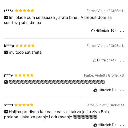
t***a
Farbe: Violett / Größe: L
Imi
place
cum
se
aseaza
,
arata
bine
.
A
trebuit
doar
sa
668K Follower
4,75
scurtez
putin
din
ea
Hilfreich
(10)
668K Follower
4,75
k***a
Farbe: Violett / Größe: L
muitooo
satisfeita
668K Follower
4,75
Hilfreich
(4)
j***y
Farbe: Violett / Größe: XS
🥰🥰🥰🥰🥰🥰🥰🥰🥰🥰🥰🥰🥰🥰🥰🥰🥰🥰🥰🥰🥰🥰🥰🥰
Hilfreich
(1)
s***l
Farbe: Violett / Größe: M
Haljina
predivna
kakva
je
na
slici
takva
je
i
u
zivo
Boja
prelepa
,
laka
za
pranje
i
odrzavanje
🥰🥰🥰🥰🥰🥰
Hilfreich
(1)