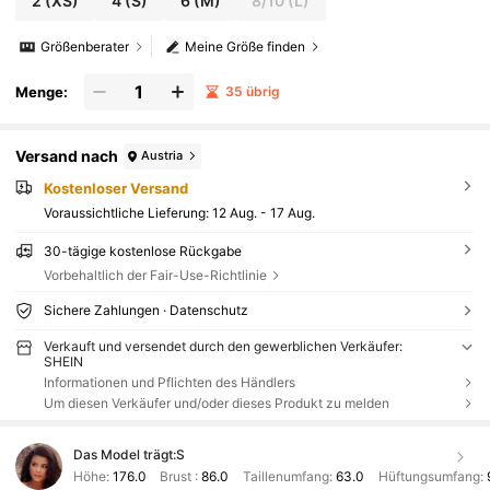
2
(XS)
4
(S)
6
(M)
8/10
(L)
Größenberater
Meine Größe finden
Menge:
35 übrig
Versand nach
Austria
Kostenloser Versand
Voraussichtliche Lieferung:
12 Aug. - 17 Aug.
30-tägige kostenlose Rückgabe
Vorbehaltlich der Fair-Use-Richtlinie
Sichere Zahlungen · Datenschutz
Verkauft und versendet durch den gewerblichen Verkäufer:
SHEIN
Informationen und Pflichten des Händlers
Um diesen Verkäufer und/oder dieses Produkt zu melden
Das Model trägt:
S
Höhe:
176.0
Brust :
86.0
Taillenumfang:
63.0
Hüftungsumfang: