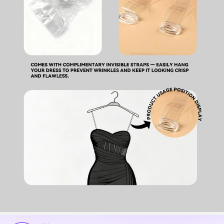
668K Follower
4,75