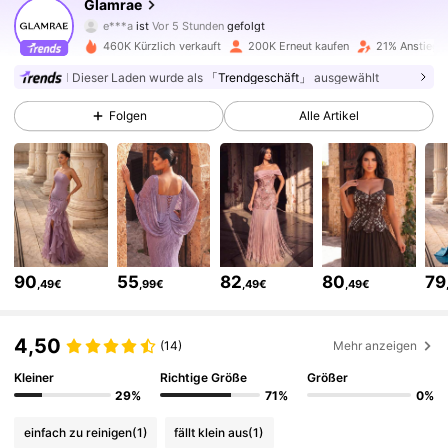
Glamrae
e***a
ist
Vor 5 Stunden
gefolgt
d***5
ist am Durchsuchen
668K Follower
4,75
460K Kürzlich verkauft
200K Erneut kaufen
21% Anstieg d
Dieser Laden wurde als
「Trendgeschäft」
ausgewählt
668K Follower
4,75
Folgen
Alle Artikel
668K Follower
4,75
668K Follower
4,75
90
55
82
80
79
,49€
,99€
,49€
,49€
668K Follower
4,75
4,50
(14)
Mehr anzeigen
668K Follower
Kleiner
Richtige Größe
Größer
4,75
29%
71%
0%
einfach zu reinigen
(1)
fällt klein aus
(1)
668K Follower
4,75