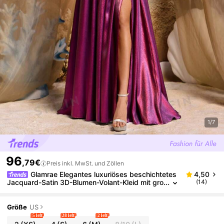
1/7
96
,79€
Preis inkl. MwSt. und Zöllen
Glamrae Elegantes luxuriöses beschichtetes
4,50
Jacquard-Satin 3D-Blumen-Volant-Kleid mit gro
(14)
ßem Saum, geeignet für Hochzeit, Party, Cockt
ail, Urlaub, Ball, Abendveranstaltung (schwere Ausf
ührung), Formal, Abendkleid, für Hochzeitsgäste
Größe
US
5 left
28 left
2 left