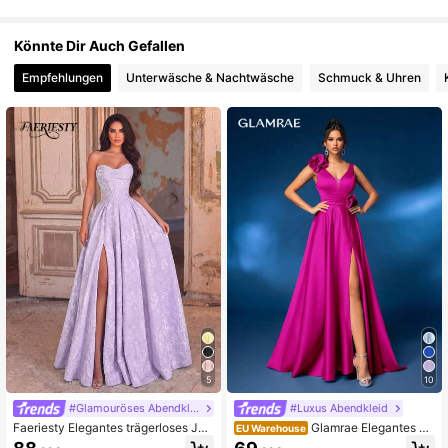
Könnte Dir Auch Gefallen
Empfehlungen
Unterwäsche & Nachtwäsche
Schmuck & Uhren
5
10
#Glamouröses Abendkleid
#Luxus Abendkleid
Faeriesty Elegantes trägerloses Jac
Glamrae Elegantes un
EU Warehouse
quard-Maxikleid mit gerafftem Busti
d luxuriöses Lotus-Wurzel Maxiklei