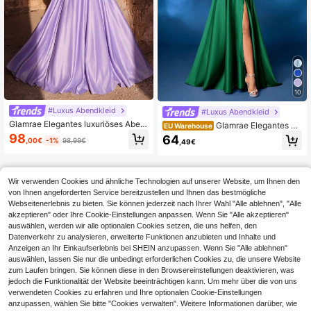
10
#Luxus Abendkleid
#Luxus Abendkleid
Glamrae Elegantes luxuriöses Aben
Glamrae Elegantes Lu
EU Warehouse
dkleid mit Perlen, Pailletten, Blumen
xus-Kleid für Damen mit V-Ausschn
98
64
,00€
-1%
98,99€
,49€
stickerei, Mesh-Patchwork, glänze
itt, Lotus Rosa 3D Blumen Dekor, ho
ndem Satin, Off-Shoulder Design, R
chgeschlitzter A-Linie Rock mit Sc
üschen, Blumenärmeln, Oversized-
hleppe, Abendkleid für formelle Anl
Schnitt und ausgestellter Form für H
ässe, Ballkleid, für Hochzeitsgäste,
Wir verwenden Cookies und ähnliche Technologien auf unserer Website, um Ihnen den
ochzeit, Event, Junggesellinnenabs
Abschlussball, Dinner
chied, Urlaub, Feiertag und Zusam
von Ihnen angeforderten Service bereitzustellen und Ihnen das bestmögliche
menkunft
Webseitenerlebnis zu bieten. Sie können jederzeit nach Ihrer Wahl "Alle ablehnen", "Alle
akzeptieren" oder Ihre Cookie-Einstellungen anpassen. Wenn Sie "Alle akzeptieren"
auswählen, werden wir alle optionalen Cookies setzen, die uns helfen, den
Datenverkehr zu analysieren, erweiterte Funktionen anzubieten und Inhalte und
Anzeigen an Ihr Einkaufserlebnis bei SHEIN anzupassen. Wenn Sie "Alle ablehnen"
auswählen, lassen Sie nur die unbedingt erforderlichen Cookies zu, die unsere Website
zum Laufen bringen. Sie können diese in den Browsereinstellungen deaktivieren, was
jedoch die Funktionalität der Website beeinträchtigen kann. Um mehr über die von uns
verwendeten Cookies zu erfahren und Ihre optionalen Cookie-Einstellungen
anzupassen, wählen Sie bitte "Cookies verwalten". Weitere Informationen darüber, wie