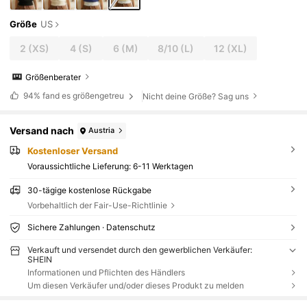
Größe
US
2
(XS)
4
(S)
6
(M)
8/10
(L)
12
(XL)
Größenberater
94%
fand es größengetreu
Nicht deine Größe? Sag uns
Versand nach
Austria
Kostenloser Versand
Voraussichtliche Lieferung:
6-11 Werktagen
30-tägige kostenlose Rückgabe
Vorbehaltlich der Fair-Use-Richtlinie
Sichere Zahlungen · Datenschutz
Verkauft und versendet durch den gewerblichen Verkäufer:
SHEIN
Informationen und Pflichten des Händlers
Um diesen Verkäufer und/oder dieses Produkt zu melden