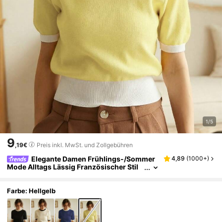
1/5
9
,19€
Preis inkl. MwSt. und Zollgebühren
Elegante Damen Frühlings-/Sommer
4,89
(
1000+
)
Mode Alltags Lässig Französischer Stil
Gerippter Saum Kurzarm Farbblock Stric
k Pullover Top, Minimalistischer Retro Frühli
ngs-/Sommer Stil, Frühlings-/Sommer Dame
Farbe: Hellgelb
nmode, Valentinstag Damenmode