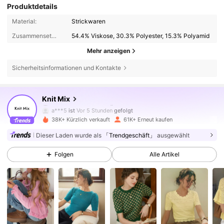
Produktdetails
Material:
Strickwaren
Zusammensetzung:
54.4% Viskose, 30.3% Polyester, 15.3% Polyamid
Mehr anzeigen
Sicherheitsinformationen und Kontakte
64K Follower
4,85
Knit Mix
a***5
ist
Vor 5 Stunden
gefolgt
38K+ Kürzlich verkauft
61K+ Erneut kaufen
64K Follower
4,85
Dieser Laden wurde als
「Trendgeschäft」
ausgewählt
Folgen
Alle Artikel
64K Follower
4,85
64K Follower
4,85