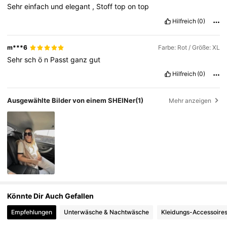
Sehr
einfach
und
elegant
,
Stoff
top
on
top
Hilfreich
(0)
m***6
Farbe: Rot / Größe: XL
Sehr
sch
ö
n
Passt
ganz
gut
Hilfreich
(0)
Ausgewählte Bilder von einem SHEINer
(1)
Mehr anzeigen
Könnte Dir Auch Gefallen
Empfehlungen
Unterwäsche & Nachtwäsche
Kleidungs-Accessoire