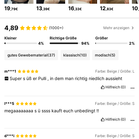
64K Follower
4,85
19
13
16
12
10
,79€
,39€
,33€
,83€
64K Follower
4,85
4,89
(1000+)
Mehr anzeigen
Kleiner
Richtige Größe
Größer
64K Follower
4,85
4%
94%
2%
gutes Gewebematerial
(37)
klassisch
(10)
modisch
(5)
64K Follower
4,85
m***1
Farbe: Beige / Größe: L
Super
s
üß
er
Pulli
,
in
dem
man
richtig
niedlich
aussieht
64K Follower
4,85
Hilfreich
(0)
l***5
Farbe: Beige / Größe: S
64K Follower
4,85
megaaaaaaaa
s
ü
ssss
kauft
euch
unbedingt
!!
Hilfreich
(0)
64K Follower
4,85
d***i
Farbe: Beige / Größe: S