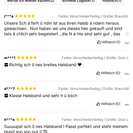
werde ich wieder kaufen
(2)
schnelle Logistik
(1)
modisch
(1)
j***a
Farbe: Verschiedenfarbig / Größe: BraunXL
Unsere
Sch
ä
ferh
ü
ndin
ist
aus
ihren
Halsb
ä
ndern
heraus
gewachsen
.
Nun
haben
wir
uns
dieses
hier
gekauft
und
sind
tats
ä
chlich
sehr
begeistert
,
die
N
ä
hte
sind
sehr
gut
,
das
Softshell
unter
dem
weichen
(
Kunst
?)
Leder
ist
auch
richtig
Hilfreich
(1)
angenehm
und
wir
haben
erstmal
wieder
ein
bisschen
Luft
,
f
ü
r
das
weitere
Wachstum
🥰
m***1
Farbe: Verschiedenfarbig / Größe: Grün L
Richtig
sch
ö
nes
breites
Halsband
❤️
Hilfreich
(0)
d***7
Farbe: Verschiedenfarbig / Größe: Braun/M
Klasse
Halsband
und
sehr
h
ü
bsch
Hilfreich
(0)
h***e
Farbe: Verschiedenfarbig / Größe: Grün L
Suuuuper
sch
ö
nes
Halsband
!
Passt
perfekt
und
steht
meinem
Hund
soo
soo
gut
!!
🥰