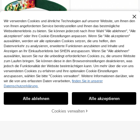
kleine Hunderrassen, geeignet für l
angfristiges Tragen. Hergestellt aus
Zinklegierung Material Schnalle, ze
ichnet sich durch leicht, langanhalt
end, korrosionsbeständig, rostbestä
Wir verwenden Cookies und ähnliche Technologien auf unserer Website, um Ihnen den
ndig Eigenschaften aus.
von Ihnen angeforderten Service bereitzustellen und Ihnen das bestmögliche
Webseitenerlebnis zu bieten. Sie können jederzeit nach Ihrer Wahl "Alle ablehnen", "Alle
akzeptieren" oder Ihre Cookie-Einstellungen anpassen. Wenn Sie "Alle akzeptieren"
auswählen, werden wir alle optionalen Cookies setzen, die uns helfen, den
10
Datenverkehr zu analysieren, erweiterte Funktionen anzubieten und Inhalte und
Anzeigen an Ihr Einkaufserlebnis bei SHEIN anzupassen. Wenn Sie "Alle ablehnen"
Weicher, verstellbarer Blumen-Hun
auswählen, lassen Sie nur die unbedingt erforderlichen Cookies zu, die unsere Website
dehalsband, Geschenk für große Hu
27 übrig
zum Laufen bringen. Sie können diese in den Browsereinstellungen deaktivieren, was
nderassen
7
,32€
jedoch die Funktionalität der Website beeinträchtigen kann. Um mehr über die von uns
iDestry 5 cm breite Stachelhalsban
verwendeten Cookies zu erfahren und Ihre optionalen Cookie-Einstellungen
d aus Leder für große und mittlere H
39 übrig
anzupassen, wählen Sie bitte "Cookies verwalten". Weitere Informationen darüber, wie
unde, Pitbull, Mastiff, Rottweiler, Pit
15
wir die von uns erfassten Daten verarbeiten,
finden Sie in unserer
,78€
bull, Labrador, Boxer, mittlere bis gro
Datenschutzerklärung.
ße Hunde
Alle ablehnen
Alle akzeptieren
Cookies verwalten
ZUM WARENKORB HINZUFÜGEN