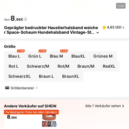
1/24
8
,98€
Von
Geprägter bedruckter Haustierhalsband weiche
4,65
(
89
)
r Space-Schaum Hundehalsband Vintage-St
il Hundehalsband geeignet für mittlere und
große Hunde
Größe
2 left
2 left
4 left
Blau L
Grün L
Blau M
BlauXL
Grünes M
Rot L
Schwarz/M
Rot/M
Braun/M
RedXL
SchwarzXL
Braun L
BraunXL
Größenberater
Andere Verkäufer auf SHEIN
Alle 1 Verkäufer sehen
Niedrigster Preis bei allen Händlern
8
,59€