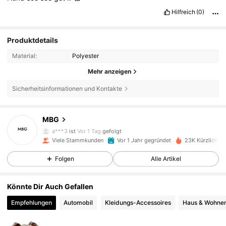
Hilfreich
(0)
Produktdetails
Material:
Polyester
Mehr anzeigen
519 Follower
4,84
Sicherheitsinformationen und Kontakte
519 Follower
4,84
MBG
a***3
ist
Vor 1 Tag
gefolgt
Viele Stammkunden
Vor 1 Jahr gegründet
23K Kürzlich ve
519 Follower
4,84
Folgen
Alle Artikel
519 Follower
4,84
Könnte Dir Auch Gefallen
Empfehlungen
Automobil
Kleidungs-Accessoires
Haus & Wohne
519 Follower
4,84