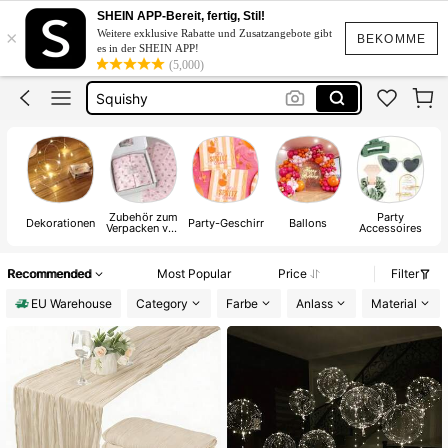
Squishies
SHEIN APP-Bereit, fertig, Stil!
×
Weitere exklusive Rabatte und Zusatzangebote gibt
Geburtstag Deko
BEKOMME
es in der SHEIN APP!
(5,000)
Squishy
Hochzeit Dekoration
Halloween Deko
Squishies
Zubehör zum
Party
P
Dekorationen
Party-Geschirr
Ballons
Verpacken von
Accessoires
f
Geschenken
Recommended
Most Popular
Price
Filter
EU Warehouse
Category
Farbe
Anlass
Material