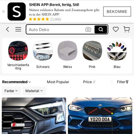
SHEIN APP-Bereit, fertig, Stil!
Auto Zubehör
×
Weitere exklusive Rabatte und Zusatzangebote gibt
BEKOMME
es in der SHEIN APP!
Bmw
(5,000)
Auto Deko
Bmw Zubehör
Audi
Auto Zubehör
Verschiedenfa
Schwarz
Weiss
Pink
Blau
rbig
Recommended
Most Popular
Price
Filter
Farbe
Material