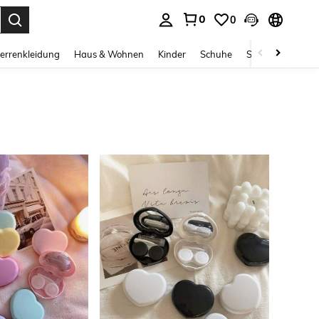
0
0
ess Enter to select.
errenkleidung
Haus & Wohnen
Kinder
Schuhe
Schmuck & Acces