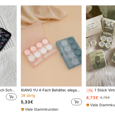
XIANG YU 3-in-1 süß & frisch Schmetterling geformter Kontaktlinsenbehälter, mit Pinzette, tragbare auslaufsichere Kontaktlinsen Aufbewahrungsbox Set, Reise- & Pflegeset für Zuhause, farbige Kontaktlinsen, Make-up, etc.
XIANG YU 4-Fach Behälter, eleganter Kontaktlinsen Begleiter, auslaufsicher tragbar, geeignet für Reisen und Zuhause, zum Einweichen und Aufbewahren
1 Stück Vintage tragbare Kontaktlinsenetui Kontaktlinsen-Begleiter-Etui, Pflegebox, 2 Pack tragbares auslaufsic
-1%
28 übrig
4,73€
4,78€
5,33€
Viele Stammk
Viele Stammkunden