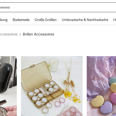
ertops
and down arrow keys to navigate search Zuletzt gesucht and Suche und Finde. Pr
dung
Bademode
Große Größen
Unterwäsche & Nachtwäsche
H
ccessoires
Brillen Accessoires
/