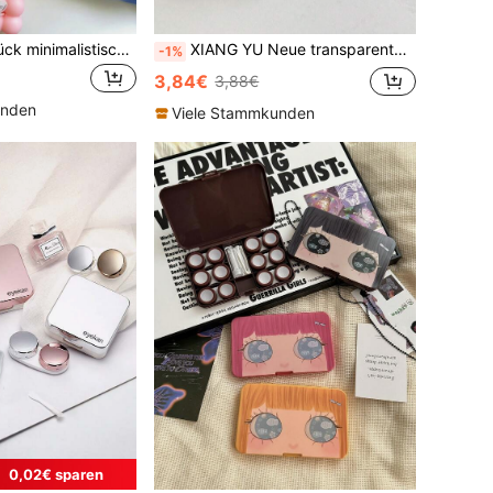
XIANG YU 1/4 Stück minimalistisches einfarbiges quadratisches Brillenetui, tragbare Kontaktlinsenbehälter im Retro-Stil, auslaufsicherer Kontaktlinsenbehälter-Set mit Spiegel und Pinzette, geeignet für farbige Kontaktlinsen, tragbar für Reisen und Zuhause
XIANG YU Neue transparente auslaufsichere Kontaktlinsenbehälter, Kontaktlinsenetui, Linsenetui, Aufbewahrungsbox, geeignet für Schule, Outdoor-Reisen und Zuhause, unverzichtbares Aufbewahrungswerkzeug
-1%
3,84€
3,88€
unden
Viele Stammkunden
0,02€ sparen