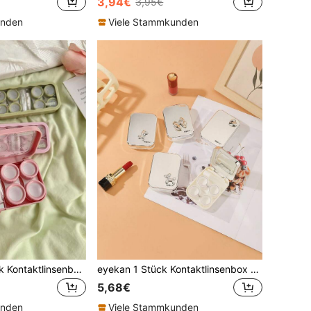
3,94€
3,95€
unden
Viele Stammkunden
XIANG YU 1 Stück Kontaktlinsenbehälter mit Blumenmuster und passendem Pflegeset, umfassendes Aufbewahrungsset für Reise und Zuhause, geeignet für die Schule
eyekan 1 Stück Kontaktlinsenbox mit Schmetterlings-Muster und Spiegel, Kontaktlinsen Aufbewahrungsbox, Kontaktlinsen Pflegeset mit Applikator, geeignet für Reisen und Zuhause. Kontaktlinsen Einweich- und Aufbewahrungsset, geeignet für den Schulgebrauch.
5,68€
unden
Viele Stammkunden