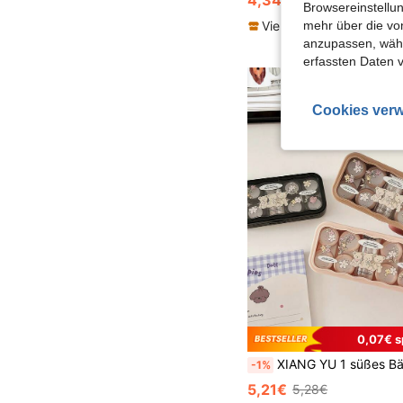
Browsereinstellun
Viele Stammkunden
mehr über die vo
anzupassen, wähle
erfassten Daten 
Cookies verw
0,07€ s
XIANG YU 1 süßes Bären-Kontaktlinsen-Etui, Begleiter-Pflege-Etui, Kontaktlinsen-Etui und immersives Aufbewahrun
-1%
5,21€
5,28€