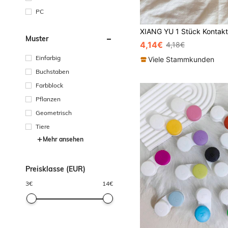
PC
Muster
4,14€
4,18€
Einfarbig
Viele Stammkunden
Buchstaben
Farbblock
Pflanzen
Geometrisch
Tiere
Mehr ansehen
Preisklasse (EUR)
3
€
14
€