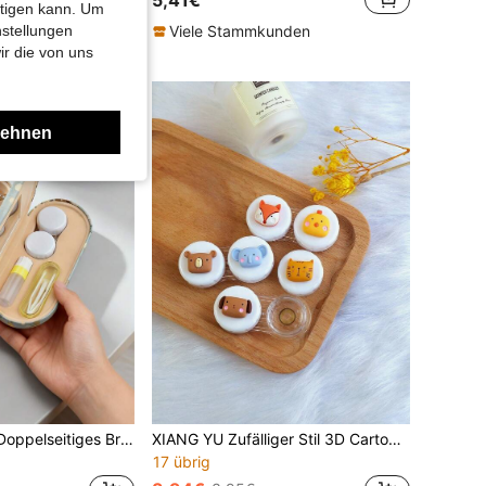
htigen kann. Um
Viele Stammkunden
nstellungen
unden
ir die von uns
lehnen
XIANG YU 2 In 1 Doppelseitiges Brillenetui, tragbares Kontaktlinsen-Etui mit Spiegel, Pinzette und Entferner. Modische Brillenaufbewahrungsbox für Männer und Frauen, Reisen und Schule.
XIANG YU Zufälliger Stil 3D Cartoon Kontaktlinsen Aufbewahrungsbox, süße Kontaktlinsen Pflegebox, kompakter tragbarer Einweichbehälter Set für Reisen und Zuhause Schule
17 übrig