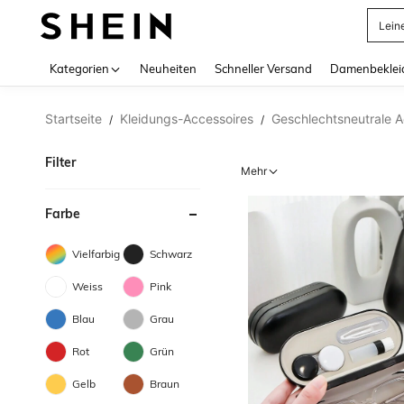
Somm
Use up 
Kategorien
Neuheiten
Schneller Versand
Damenbeklei
Startseite
Kleidungs-Accessoires
Geschlechtsneutrale A
/
/
Filter
Mehr
Farbe
Vielfarbig
Schwarz
Weiss
Pink
Blau
Grau
Rot
Grün
Gelb
Braun