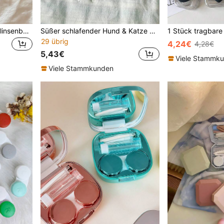
XIANG YU 1 Stück Kontaktlinsenbehälter mit Reiniger-Wascher, Reisegröße, süßes farbiges Kontaktlinsen-Applikations- und Entfernungswerkzeug-Set mit Lösungsflasche für tägliche Outdoor-Augenkontakte, Kontaktlinsen für Augen, farbige Kontakte, Halloween, Schule
Süßer schlafender Hund & Katze Kontaktlinsenkasten, tragbarer auslaufsicherer Multi-Fach Linsenaufbewahrung mit Pinzette & Applikator, niedliches Cartoon-Tier-Motiv Linsenorganizer für den täglichen Gebrauch und die Reise
29 übrig
4,24€
4,28€
5,43€
Viele Stammk
Viele Stammkunden