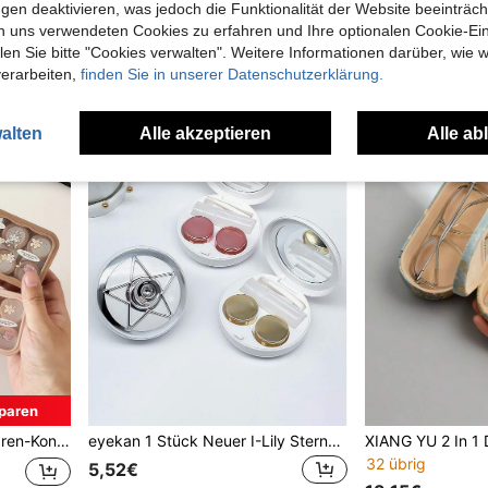
gen deaktivieren, was jedoch die Funktionalität der Website beeinträc
5,72€
5,34€
n uns verwendeten Cookies zu erfahren und Ihre optionalen Cookie-Ei
Viele Stammkunden
Viele Stammk
n Sie bitte "Cookies verwalten". Weitere Informationen darüber, wie w
verarbeiten,
finden Sie in unserer Datenschutzerklärung.
alten
Alle akzeptieren
Alle ab
paren
gs-Set für Reisen und Zuhause. Rosa Schule
eyekan 1 Stück Neuer I-Lily Sternenhimmel Kontaktlinsen Begleiter Box - Fünfzackiger Stern Schönheits Kontaktlinsen Pflegebox mit Spiegel und Entnahmewerkzeug - Tragbare auslaufsichere Kontaktlinsen Box Set zum Einweichen und Aufbewahren von Kontaktlinsen für Reisen und Zuhause Verwendung Halloween Make-up
32 übrig
5,52€