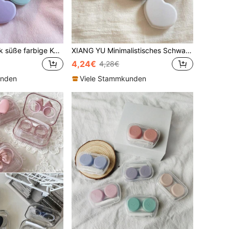
XIANG YU 1 Stück süße farbige Kontaktlinsenbox mit minimalistischem Design und Herz für Mädchen, niedliche Aufbewahrungsbox für Linsen, Halloween, Valentinstag, Schule
XIANG YU Minimalistisches Schwarz-Weiß herzförmiges Mädchen-Herz-Design Kontaktlinsen-Etui mit Spiegel, tragbare farbige Kontaktlinsen-Aufbewahrungsbox für die Schule
4,24€
4,28€
unden
Viele Stammkunden