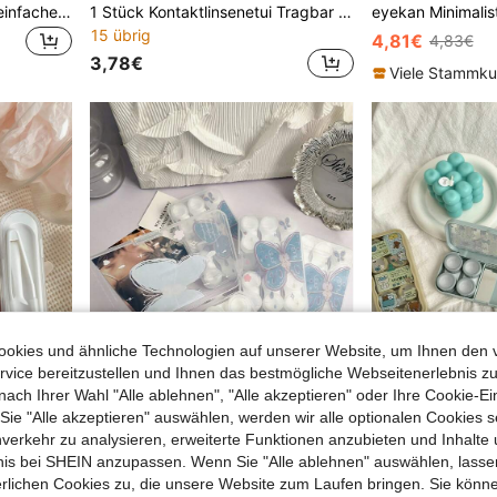
1 Stück/2 Stück tragbare einfache quadratische Kontaktlinsendose, DIY einfarbige Kontaktlinsenhalterung, geeignet für den täglichen Outdoor-Gebrauch
1 Stück Kontaktlinsenetui Tragbar Hygiene Kontaktlinsenbox Reise Set mit Spiegel Kontaktlinsen-Saugpinzette Blau
15 übrig
4,81€
4,83€
3,78€
Viele Stammk
okies und ähnliche Technologien auf unserer Website, um Ihnen den 
vice bereitzustellen und Ihnen das bestmögliche Webseitenerlebnis zu
nach Ihrer Wahl "Alle ablehnen", "Alle akzeptieren" oder Ihre Cookie-Ei
e "Alle akzeptieren" auswählen, werden wir alle optionalen Cookies s
nverkehr zu analysieren, erweiterte Funktionen anzubieten und Inhalte
bnis bei SHEIN anzupassen. Wenn Sie "Alle ablehnen" auswählen, lassen
XIANG YU 1/5 Stücke tragbares Kontaktlinsen Stift Werkzeug Set, Kontaktlinsen Entferner und Einsetzwerkzeug (Einsetzer/Entferner+Pinzette mit weicher Spitze), Bonbonfarben Schule
XIANG YU 1 Stück Vintage Schmetterling transparente handbemalte Schmetterling Kontaktlinsenbehälter mit Spiegel, hält bis zu 6 Paar inklusive rosa und farbige Kontaktlinsen
erlichen Cookies zu, die unsere Website zum Laufen bringen. Sie könne
15 übrig
8 übrig