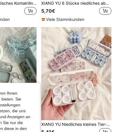
eyekan Minimalistisches Kontaktlinsenetui mit Spiegel, tragbares auslaufsicheres Kontaktlinsenetui-Set mit Spiegel, geeignet zum Einweichen von Kontaktlinsen für Reisen und Zuhause. Schule
XIANG YU 6 Stücke niedliches abstraktes Kontaktlinsen-Etui-Set, tragbares auslaufsicheres Linsen-Kit mit Spiegel & Werkzeug, zum Einweichen, Aufbewahren, Reisen & für den Heimgebrauch
5,70€
unden
Viele Stammkunden
von Ihnen
 bieten. Sie
nstellungen
etzen, die uns
 und Anzeigen an
 Sie nur die
eyekan Ästhetisches salbeigrünes Kontaktlinsenetui mit eingebautem Spiegel, kawaii Kontaktlinsen-Aufbewahrungsbox mit mehreren Fächern für die Reise, wasserdicht & staubdicht Kontaktlinsen-Organizer
XIANG YU Niedliches kleines Tier-Kontaktlinsen-Etui mit Spiegel, Begleiter-Pflegebox, Kontaktlinsen-Box, Klappschale, transparentes Kontaktlinsen-Etui, Reise-Set, niedliches Kontaktlinsen-Etui, Aufbewahrungsbox mit Pinzette und Entfernungs-Werkzeug, Reise- & Heim-Kontaktlinsen-Einweich-Aufbewahrungs-Set, Schule
n diese in den
5,41€