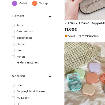
Violett
Orange
Element
Keine
11,60€
Geometrisch
Viele Stammkunden
Buchstaben
Blume
Herz
Perlen
Mehr ansehen
Material
Harz
Polyvinylchloridfasern
PU Leder
PP