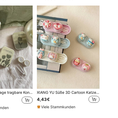
heres Set mit Spiegel und Entnahmewerkzeug, Kontaktlinsen-Behälter Immersions-Aufbewahrungsset für Reise & Zuhause Farbige Kontaktlinsen für Augen Halloween
XIANG YU Süße 3D Cartoon Katze Kontaktlinsenbehälter, einzigartiger Schubladenartiger Make-up Spiegel Behälter, kompakter tragbarer Kontaktlinsenbehälter, Pink
4,43€
Viele Stammkunden
unden