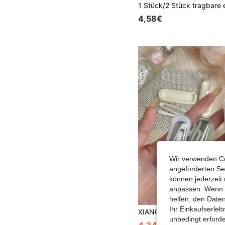
4,58€
Wir verwenden Co
angeforderten Ser
können jederzeit 
anpassen. Wenn Si
helfen, den Date
Ihr Einkaufserle
unbedingt erford
4,34€
4,35€