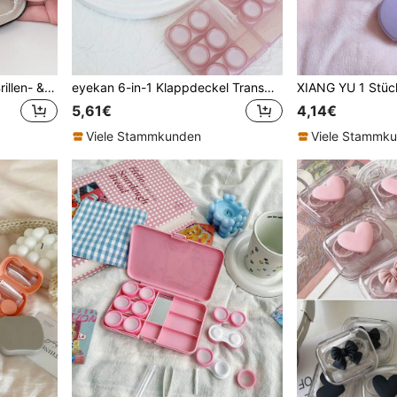
XIANG YU 2-in-1 Doppel-Brillen- & Kontaktlinsen-Etui mit Spiegel, Pinzette und Entferner, tragbarer Reise-Aufbewahrungshalter für Männer und Frauen
eyekan 6-in-1 Klappdeckel Transparente Kontaktlinsenbox, minimalistisches tragbares Reiseset mit eleganter Aufbewahrungsbox und Pinzette für die Schule
5,61€
4,14€
Viele Stammkunden
Viele Stammk