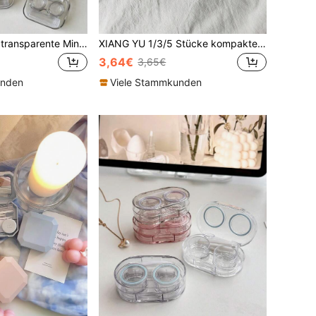
1 Stück tragbare transparente Mini Minimalistische Allround-Begleiter Box mit schönen Pupillen, Doppelbox ohne Deckel drehen zu müssen, Kontaktlinsenetui für farbige Kontaktlinsen zu Halloween
XIANG YU 1/3/5 Stücke kompakte und tragbare Kontaktlinsenbehälter in Bonbonfarben, bunter Kontaktlinsenbehälter, klarer Kontaktlinsenbehälter, tragbares Mini-Kontaktlinsen-Einweich- und Aufbewahrungsset für Reisen & Zuhause, Kontaktlinsen für Augen, farbige Kontaktlinsen, Halloween, Schule
3,64€
3,65€
unden
Viele Stammkunden