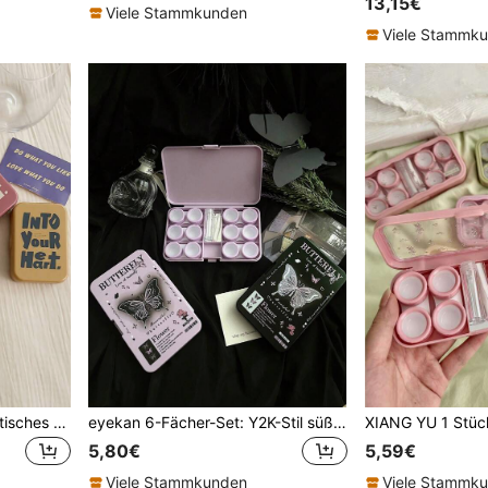
13,15€
Viele Stammkunden
Viele Stammk
XIANG YU 3-in-1 minimalistisches Buchstaben-Kontaktlinsen-Etui-Set, farbiges Kontaktlinsen-Etui-Set mit Spiegel, kompakt und tragbar, zum Einweichen und Aufbewahren, geeignet für Kontaktlinsen, farbige Kontaktlinsen, Halloween-Thema Schule
eyekan 6-Fächer-Set: Y2K-Stil süß & cool Schmetterlings-Muster Kontaktlinsen-Aufbewahrungsbox Schule
5,80€
5,59€
Viele Stammkunden
Viele Stammk