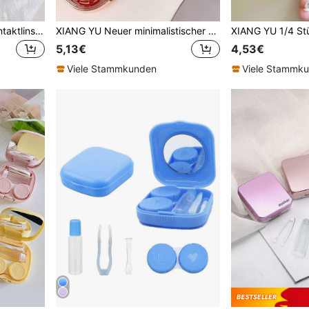
3/6/12/24 Stück bunte Kontaktlinsenbehälter, Kontaktlinsen-Einweichset, auslaufsichere Verpackung, geeignet für Outdoor, Mini-Kontaktlinsenbehälter mit Schraubverschluss, Halloween, Schule
XIANG YU Neuer minimalistischer Makaron-Farbkontaktlinsenkasten, Kosmetiklinsenbox, 3D-Herzdesign, tragbar und kompakt in koreanischer Version, stilvoller und hochwertiger Aufbewahrungskasten für die Schule
5,13€
4,53€
Viele Stammkunden
Viele Stammk