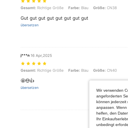
Gesamt: Richtige Größe, Farbe: Blau, Größe: CN38
Gesamt:
Richtige Größe
Farbe:
Blau
Größe:
CN38
Gut gut gut gut gut gut gut gut
übersetzen
j***n
16 Apr,2025
Gesamt: Richtige Größe, Farbe: Blau, Größe: CN40
Gesamt:
Richtige Größe
Farbe:
Blau
Größe:
CN40
🤩😍👍
übersetzen
Wir verwenden Co
angeforderten Ser
können jederzeit 
anpassen. Wenn Si
helfen, den Date
Mehr Bewertung
Ihr Einkaufserle
unbedingt erford