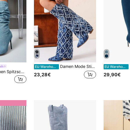
Damen Mode Stiefel
als
EU Warehouse
EU Warehouse
CUCCOO SZL Damen Spitzschuh Stiletto Absatz Slouch Stiefel, modische Stoff Modestiefel für Sommerhochzeitsabsätze, Abschlussballabsätze, Urlaubsschuhe, Partyschuhe, modischer, eleganter Stil, Weihnachts-Disco-Party, Herbst, Neujahr, Valentinstag
23,28€
29,90€