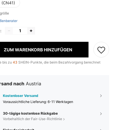
 (CN41)
lgröße
ßenberater
:
ZUM WARENKORB HINZUFÜGEN
e bis zu
43
SHEIN-Punkte, die beim Bezahlvorgang berechnet
.
rsand nach
Austria
Kostenloser Versand
Voraussichtliche Lieferung:
6-11 Werktagen
30-tägige kostenlose Rückgabe
Vorbehaltlich der Fair-Use-Richtlinie