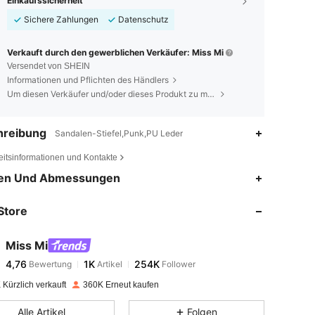
Einkaufssicherheit
Sichere Zahlungen
Datenschutz
Verkauft durch den gewerblichen Verkäufer: Miss Mi
Versendet von SHEIN
Informationen und Pflichten des Händlers
Um diesen Verkäufer und/oder dieses Produkt zu melden
hreibung
Sandalen-Stiefel,Punk,PU Leder
eitsinformationen und Kontakte
4,76
1K
254K
en Und Abmessungen
Store
4,76
1K
254K
Miss Mi
4,76
1K
254K
Bewertung
Artikel
Follower
u***4
bezahlt
Vor 1 Tag
Kürzlich verkauft
360K Erneut kaufen
4,76
1K
254K
Alle Artikel
Folgen