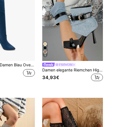
5
Damen Blau Overknee Stiletto Stiefel - Mutiger Stil, elegante Erscheinung
FSHWOM
Damen elegante Riemchen High Heel Sandalen, geeignet für den Berufsalltag
34,93€