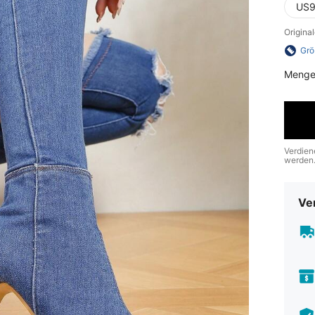
US9
Origina
Grö
Menge
Verdien
werden
Ve