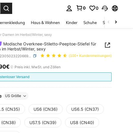
0
0
ess Enter to select.
errenkleidung
Haus & Wohnen
Kinder
Schuhe
Schmuck & Acces
r Damen im Herbst/Winter, sexy
Modische Overknee-Stiletto-Peeptoe-Stiefel für
im Herbst/Winter, sexy
SKU: sx2305023220669738
(100+ Kundenmeinungen)
,90€
ICE AND AVAILABILITY
Preis inkl. MwSt. und Zöllen
stenloser Versand
e
US Größe
.5 (CN35)
US6 (CN36)
US6.5 (CN37)
 (CN38)
US7.5 (CN39)
US8 (CN40)