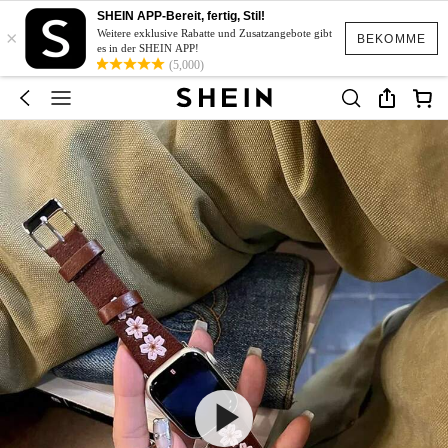
SHEIN APP-Bereit, fertig, Stil!
×
Weitere exklusive Rabatte und Zusatzangebote gibt
BEKOMME
es in der SHEIN APP!
(5,000)