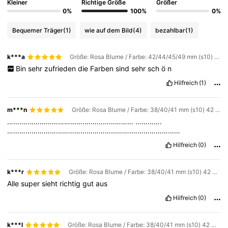
Kleiner
Richtige Größe
Größer
0%
100%
0%
Bequemer Träger
(1)
wie auf dem Bild
(4)
bezahlbar
(1)
k***a
Größe: Rosa Blume / Farbe: 42/44/45/49 mm (s10) 46 mm
Bin
sehr
zufrieden
die
Farben
sind
sehr
sch
ö
n
Hilfreich
(1)
m***n
Größe: Rosa Blume / Farbe: 38/40/41 mm (s10) 42 mm
…….………………………….……………………
………….
…………………………………………………….……………………
Hilfreich
(0)
k***r
Größe: Rosa Blume / Farbe: 38/40/41 mm (s10) 42 mm
Alle
super
sieht
richtig
gut
aus
Hilfreich
(0)
k***l
Größe: Rosa Blume / Farbe: 38/40/41 mm (s10) 42 mm