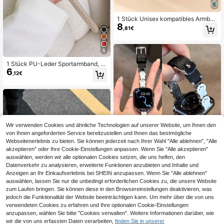
1 Stück Unisex kompatibles Armban
8
d, Boho-Stil Türkis Muster Armban
,81€
d, kompatibel mit Apple Watch 38/4
0/41/42/44/45/49mm, kompatibel
mit Apple Watch Ultra3/2/1/SE/10/
6
9/8/7/6/5/4/3/2/1 Serie, Legierung F
eder Mode Vintage Armband, geeig
1 Stück PU-Leder Sportarmband, k
net für Strand Sommer Kleidung, ko
6
ompatibel mit Apple Watch 45mm 4
,12€
mpatibel mit Apple Watch Zubehör,
9mm 38mm 40mm 41mm 42mm 44
mm 46mm, einfarbiges Armband, ko
mpatibel mit Apple Watch Ultra SE 1
1 10 9 8 7 6 5 4 3 2 1 Serie, Zubehör
Wir verwenden Cookies und ähnliche Technologien auf unserer Website, um Ihnen den
von Ihnen angeforderten Service bereitzustellen und Ihnen das bestmögliche
Webseitenerlebnis zu bieten. Sie können jederzeit nach Ihrer Wahl "Alle ablehnen", "Alle
akzeptieren" oder Ihre Cookie-Einstellungen anpassen. Wenn Sie "Alle akzeptieren"
auswählen, werden wir alle optionalen Cookies setzen, die uns helfen, den
Datenverkehr zu analysieren, erweiterte Funktionen anzubieten und Inhalte und
Anzeigen an Ihr Einkaufserlebnis bei SHEIN anzupassen. Wenn Sie "Alle ablehnen"
4
auswählen, lassen Sie nur die unbedingt erforderlichen Cookies zu, die unsere Website
zum Laufen bringen. Sie können diese in den Browsereinstellungen deaktivieren, was
Neues süßes Kaninchen-Muster Uh
jedoch die Funktionalität der Website beeinträchtigen kann. Um mehr über die von uns
renarmband, schwarzes Lederarmb
23 übrig
verwendeten Cookies zu erfahren und Ihre optionalen Cookie-Einstellungen
and für Damen, kompatibel mit Appl
8
,68€
anzupassen, wählen Sie bitte "Cookies verwalten". Weitere Informationen darüber, wie
e Watch S11/SE/10/9/8/7/6/5/4/3/2/
wir die von uns erfassten Daten verarbeiten,
finden Sie in unserer
1/Ultra Serie, schlankes schmales D