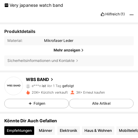
Very
japanese
watch
band
Hilfreich
(1)
Produktdetails
Material:
Mikrofaser Leder
Mehr anzeigen
Sicherheitsinformationen und Kontakte
845 Follower
4,82
WBS BAND
e***n
ist
Vor 1 Tag
gefolgt
k***1
ist am Durchsuchen
845 Follower
20K+ Kürzlich verkauft
3K+ Erneut kaufen
4,82
Folgen
Alle Artikel
845 Follower
4,82
Könnte Dir Auch Gefallen
845 Follower
4,82
Empfehlungen
Männer
Elektronik
Haus & Wohnen
Mobiltelef