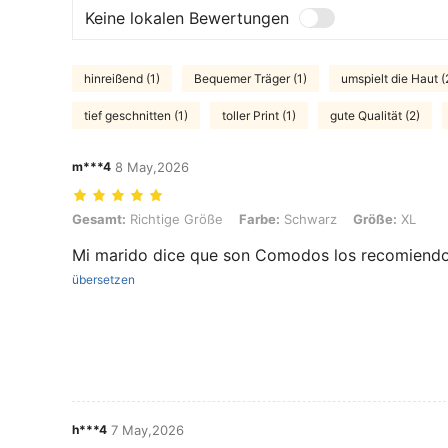
Keine lokalen Bewertungen
hinreißend (1)
Bequemer Träger (1)
umspielt die Haut (
tief geschnitten (1)
toller Print (1)
gute Qualität (2)
m***4
8 May,2026
Gesamt: Richtige Größe, Farbe: Schwarz, Größe: XL
Gesamt:
Richtige Größe
Farbe:
Schwarz
Größe:
XL
Mi marido dice que son Comodos los recomiend
übersetzen
h***4
7 May,2026