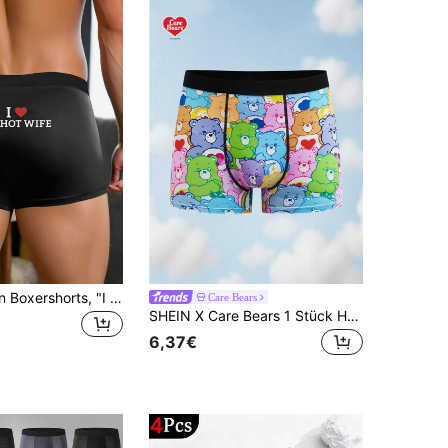
1 Stück Herren Boxershorts, "I Love MY HOT WIFE" Muster, geeignet für Paare Alltag/Überraschung, elastischer Bund, weiche und bequeme Unterwäsche
Care Bears
SHEIN X Care Bears 1 Stück Herren Unterhose mit Cartoon Bären Muster und Farbblockdesign
6,37€