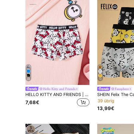
26
12
Hello Kitty and Friends
Fansphere
HELLO KITTY AND FRIENDS | SHEIN Herren Cartoon & Buchstaben Grafik niedliche Boxershorts
39 übrig
7,68€
13,99€