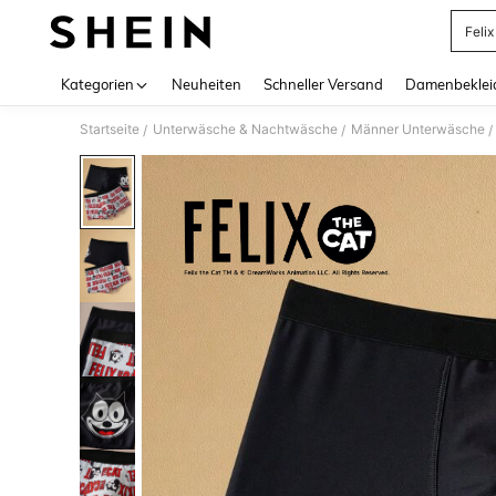
Feli
Use up 
Kategorien
Neuheiten
Schneller Versand
Damenbeklei
Startseite
Unterwäsche & Nachtwäsche
Männer Unterwäsche
/
/
/