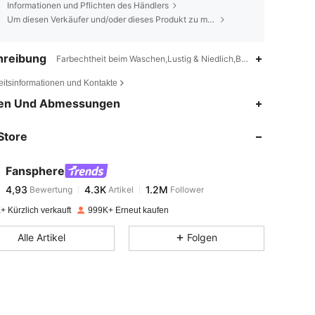
Informationen und Pflichten des Händlers
Um diesen Verkäufer und/oder dieses Produkt zu melden
hreibung
Farbechtheit beim Waschen,Lustig & Niedlich,Basic,Casual,Gefütt
eitsinformationen und Kontakte
4,93
4.3K
1.2M
en Und Abmessungen
Store
4,93
4.3K
1.2M
Fansphere
4,93
4.3K
1.2M
Bewertung
Artikel
Follower
f***8
bezahlt
Vor 1 Tag
+ Kürzlich verkauft
999K+ Erneut kaufen
4,93
4.3K
1.2M
Alle Artikel
Folgen
4,93
4.3K
1.2M
4,93
4.3K
1.2M