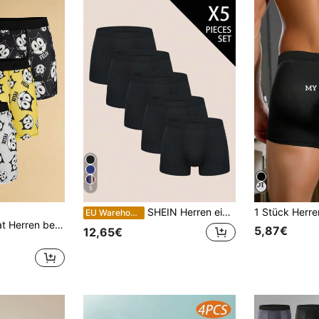
5
SHEIN Herren einfarbige modische Unterwäsche, geeignet für den Sommer
EU Warehouse
SHEIN Felix The Cat Herren bequeme, atmungsaktive, weiche Boxer-Shorts mit Cartoon-Katzen-Muster
5,87€
12,65€