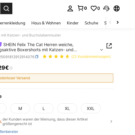
0
0
ess Enter to select.
errenkleidung
Haus & Wohnen
Kinder
Schuhe
Schmuck & Acces
s mit Katzen- und Buchstabenmuster
SHEIN Felix The Cat Herren weiche,
saktive Boxershorts mit Katzen- und
tabenmuster
i25091812912914076
(21 Kundenmeinungen)
29€
ICE AND AVAILABILITY
stenloser Versand
e
M
L
XL
XXL
der Kunden waren der Meinung, dass dieser Artikel
%
größengerecht ist
ßenberater