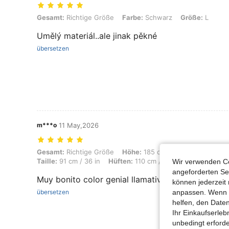
Gesamt: Richtige Größe, Farbe: Schwarz, Größe: L
Gesamt:
Richtige Größe
Farbe:
Schwarz
Größe:
L
Umělý materiál..ale jinak pěkné
übersetzen
m***o
11 May,2026
Gesamt: Richtige Größe, Höhe: 185 cm / 73 in, Gewicht: 87 kg / 192 lb
Gesamt:
Richtige Größe
Höhe:
185 cm / 73 in
Gewicht:
Taille:
91 cm / 36 in
Hüften:
110 cm / 43 in
Farbe:
Schwa
Wir verwenden Co
angeforderten Ser
Muy bonito color genial llamativo.
können jederzeit 
anpassen. Wenn Si
übersetzen
helfen, den Date
Ihr Einkaufserle
unbedingt erford