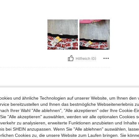
Hilfreich (0)
s, Brust: 107 cm / 42 in, Taille: 91 cm / 36 in, Hüften: 110 cm / 43 in, Farbe: Sc
87 kg / 192 lbs
Brust:
107 cm / 42 in
rz
Größe:
XXL
okies und ähnliche Technologien auf unserer Website, um Ihnen den 
vice bereitzustellen und Ihnen das bestmögliche Webseitenerlebnis zu
nach Ihrer Wahl "Alle ablehnen", "Alle akzeptieren" oder Ihre Cookie-Ei
e "Alle akzeptieren" auswählen, werden wir alle optionalen Cookies s
nverkehr zu analysieren, erweiterte Funktionen anzubieten und Inhalte
bnis bei SHEIN anzupassen. Wenn Sie "Alle ablehnen" auswählen, lassen
Hilfreich (0)
erlichen Cookies zu, die unsere Website zum Laufen bringen. Sie könne