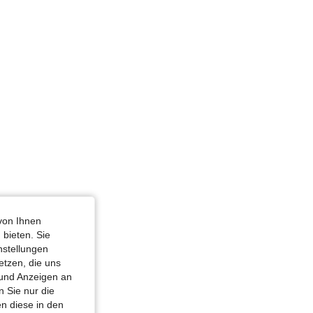
hwarz, Größe: XXL
von Ihnen
 bieten. Sie
nstellungen
etzen, die uns
 und Anzeigen an
 Sie nur die
n diese in den