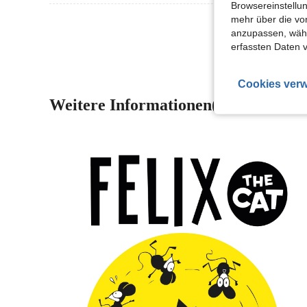
Browsereinstellun
mehr über die vo
Mehr Bewertung
anzupassen, wähle
erfassten Daten 
Cookies verw
Weitere Informationen(2)