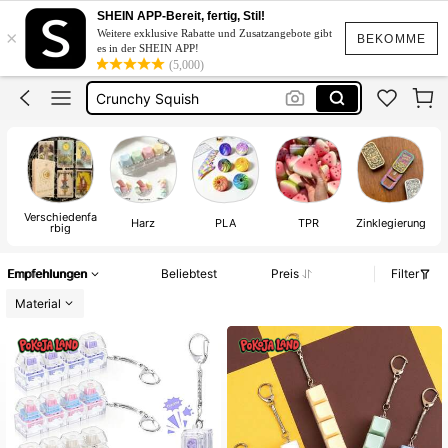
Squishies
SHEIN APP-Bereit, fertig, Stil!
×
Weitere exklusive Rabatte und Zusatzangebote gibt
Squishy
BEKOMME
es in der SHEIN APP!
(5,000)
Crunchy Squish
Squisy
Fidget Toy
Squishies
Verschiedenfa
Po
Harz
PLA
TPR
Zinklegierung
rbig
Empfehlungen
Beliebtest
Preis
Filter
Material