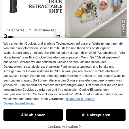
Einziehbares Simulationsmesser, ei
nziehbare Magie Requisiten, erwac
4
3
,38€
hsene Fake Messer Show, gruselige
Personalisiertes Vatertagsgeschen
einziehbare Messer, geeignet für W
Wir verwenden Cookies und ähnliche Technologien auf unserer Website, um Ihnen den
1
andere Händler
k, individuelle Fotomagnete, Papa F
eihnachten, Ostern, geeignet für Te
4
von Ihnen angeforderten Service bereitzustellen und Ihnen das bestmögliche
,27€
-2%
4,38€
otomagnete, Familien Fotomagnete,
enager und Erwachsenen Scherze
Webseitenerlebnis zu bieten. Sie können jederzeit nach Ihrer Wahl "Alle ablehnen", "Alle
Opa Fotomagnete, Weihnachtsdeko
ration, individuell gestaltet, ideales
akzeptieren" oder Ihre Cookie-Einstellungen anpassen. Wenn Sie "Alle akzeptieren"
Geschenk für ihn, Freund, Vater, für
auswählen, werden wir alle optionalen Cookies setzen, die uns helfen, den
die Familie, erster Vatertags-Erinner
Datenverkehr zu analysieren, erweiterte Funktionen anzubieten und Inhalte und
ungsstück 2026, durchdachtes Ges
Anzeigen an Ihr Einkaufserlebnis bei SHEIN anzupassen. Wenn Sie "Alle ablehnen"
chenk
auswählen, lassen Sie nur die unbedingt erforderlichen Cookies zu, die unsere Website
zum Laufen bringen. Sie können diese in den Browsereinstellungen deaktivieren, was
jedoch die Funktionalität der Website beeinträchtigen kann. Um mehr über die von uns
verwendeten Cookies zu erfahren und Ihre optionalen Cookie-Einstellungen
anzupassen, wählen Sie bitte "Cookies verwalten". Weitere Informationen darüber, wie
wir die von uns erfassten Daten verarbeiten,
finden Sie in unserer
Datenschutzerklärung.
1
1
Alle ablehnen
Alle akzeptieren
1 Stück Stressabbau Tastatur Schlü
sselanhänger - Ein farbenfrohes Fin
#2 Bestseller
in Mehrfarbig Zappelspielzeug für Teenager
gerspielzeug, das effektiv Stress ab
Cookies verwalten
3
baut und leuchtende Macaron-Farb
,58€