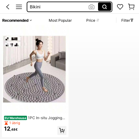
Bikini
Kleid Baumwolle
Recommended
Most Popular
Price
Filter
Kurze Hose Männer
Akkupressur
1PC In-situ Jogging-A
EU Warehouse
kupressur-Pad Fußmassage-Pad m
1 übrig
it zufälligen Farben
12
,48€