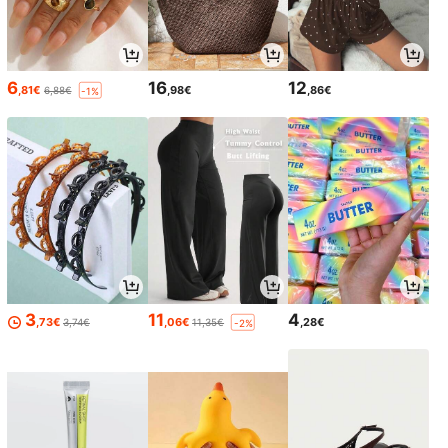
6
16
12
,81€
,98€
,86€
6,88€
-1%
3
11
4
,73€
,06€
,28€
3,74€
11,35€
-2%