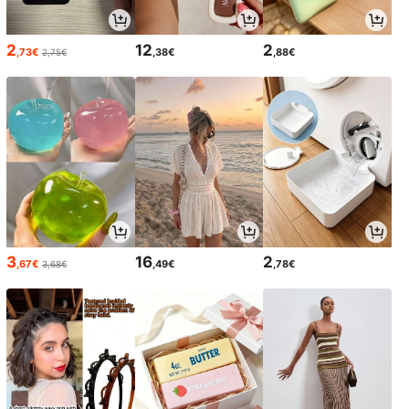
2
12
2
,73€
,38€
,88€
2,75€
3
16
2
,67€
,49€
,78€
3,68€