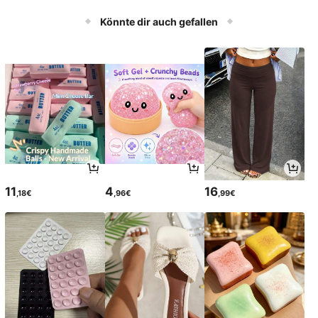
Könnte dir auch gefallen
11
4
16
,18€
,96€
,99€