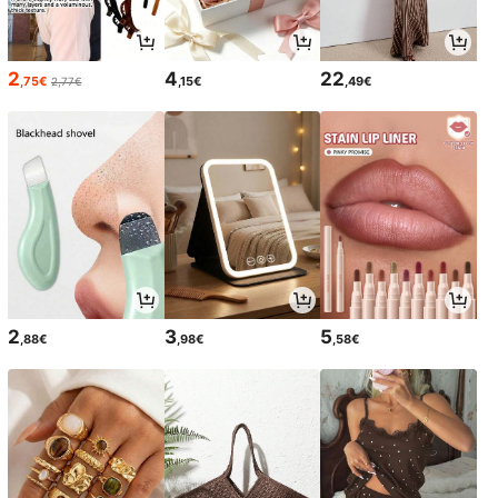
2
4
22
,75€
,15€
,49€
2,77€
2
3
5
,88€
,98€
,58€