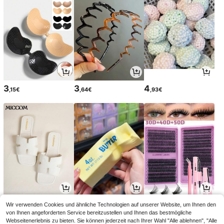
3
3
4
,15€
,64€
,93€
11
2
3
Wir verwenden Cookies und ähnliche Technologien auf unserer Website, um Ihnen den
,59€
,78€
,82€
von Ihnen angeforderten Service bereitzustellen und Ihnen das bestmögliche
Webseitenerlebnis zu bieten. Sie können jederzeit nach Ihrer Wahl "Alle ablehnen", "Alle