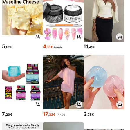
5
4
11
,62€
,51€
,49€
4,54€
7
17
2
,20€
,32€
,78€
17,49€