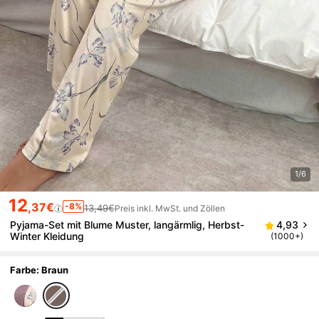
1/6
12
,37€
-8%
13,49€
Preis inkl. MwSt. und Zöllen
Pyjama-Set mit Blume Muster, langärmlig, Herbst-
4,93
Winter Kleidung
(1000+)
Farbe: Braun