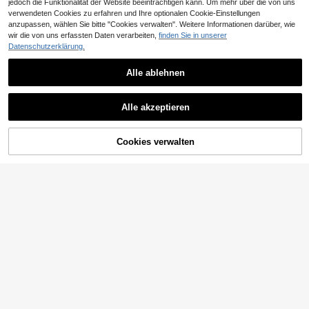
jedoch die Funktionalität der Website beeinträchtigen kann. Um mehr über die von uns
verwendeten Cookies zu erfahren und Ihre optionalen Cookie-Einstellungen
Ähnliche vorrätige Artikel anzeigen
Alle ansehen
anzupassen, wählen Sie bitte "Cookies verwalten". Weitere Informationen darüber, wie
wir die von uns erfassten Daten verarbeiten,
finden Sie in unserer
Datenschutzerklärung.
Alle ablehnen
7
SHEIN Damen Lässig gestreifter Mu
PalaceNights
19
ster Loose Fit Rundhals Langarm Py
Alle akzeptieren
,49€
PalaceNights Damen-Pyjama-Set i
jama Set
Sorry, dieses Produkt ist ausverkauft.
28
m Royal-Stil aus besticktem Stoff, b
,99€
equem und locker, mit V-Ausschnitt,
Langarm und langer Hose
Cookies verwalten
AUSVERKAUFT