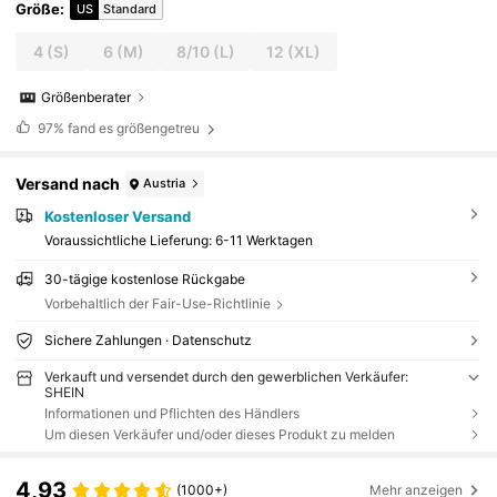
Größe
:
US
Standard
4
(S)
6
(M)
8/10
(L)
12
(XL)
Größenberater
97%
fand es größengetreu
Versand nach
Austria
Kostenloser Versand
Voraussichtliche Lieferung:
6-11 Werktagen
30-tägige kostenlose Rückgabe
Vorbehaltlich der Fair-Use-Richtlinie
Sichere Zahlungen · Datenschutz
Verkauft und versendet durch den gewerblichen Verkäufer:
SHEIN
Informationen und Pflichten des Händlers
Um diesen Verkäufer und/oder dieses Produkt zu melden
4,93
(1000+)
Mehr anzeigen