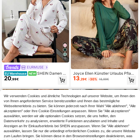
13
EURMUSE
SHEIN Damen B
Joyce Ellen Künstler Urlaubs Pflanz
EU Warehouse
NEW
20
13
aumwolle 2-teiliges Rippstrick-Set
en bedruckter Pyjama-Set, Damen
,99€
,29€
-30%
18,99€
mit Wellensaum-Detail, weißem Ko
kleidung, für Feiertage, Frühling & S
ntrastfarben-Kirschmuster, Knopflei
ommer, Ibiza Passform
ste, Langarm, Nahtdetail, Hemd & la
nge Hose, Homewear, komfortabel,
Wir verwenden Cookies und ähnliche Technologien auf unserer Website, um Ihnen den
lässig, Pyjama-Set für Damen
von Ihnen angeforderten Service bereitzustellen und Ihnen das bestmögliche
Webseitenerlebnis zu bieten. Sie können jederzeit nach Ihrer Wahl "Alle ablehnen", "Alle
akzeptieren" oder Ihre Cookie-Einstellungen anpassen. Wenn Sie "Alle akzeptieren"
auswählen, werden wir alle optionalen Cookies setzen, die uns helfen, den
Datenverkehr zu analysieren, erweiterte Funktionen anzubieten und Inhalte und
Anzeigen an Ihr Einkaufserlebnis bei SHEIN anzupassen. Wenn Sie "Alle ablehnen"
auswählen, lassen Sie nur die unbedingt erforderlichen Cookies zu, die unsere Website
zum Laufen bringen. Sie können diese in den Browsereinstellungen deaktivieren, was