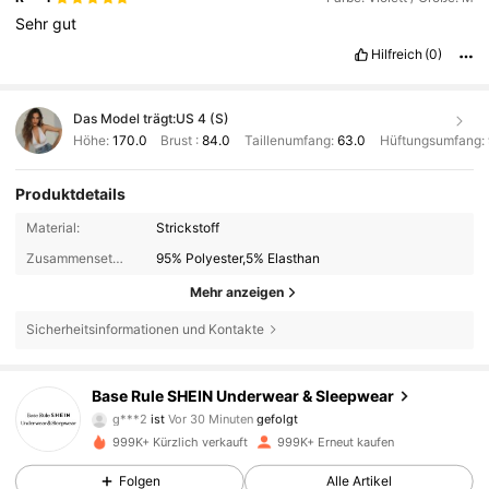
Sehr
gut
Hilfreich
(0)
Das Model trägt:
US 4 (S)
Höhe:
170.0
Brust :
84.0
Taillenumfang:
63.0
Hüftungsumfang:
Produktdetails
Material:
Strickstoff
Zusammensetzung:
95% Polyester,5% Elasthan
Mehr anzeigen
Sicherheitsinformationen und Kontakte
1.1M Follower
4,87
Base Rule SHEIN Underwear & Sleepwear
g***2
ist
Vor 30 Minuten
gefolgt
m***7
ist am Durchsuchen
999K+ Kürzlich verkauft
999K+ Erneut kaufen
1.1M Follower
4,87
Folgen
Alle Artikel