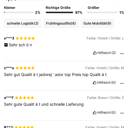
Kleiner
Richtige Größe
Größer
2%
97%
1%
schnelle Logistik
(2)
Frühlingsoutfits
(6)
Gute Mobilität
(9)
s***3
Farbe: Violett / Größe: L
Sehr
sch
ö
n
Hilfreich
(2)
c***a
Farbe: Violett / Größe: M
Sehr
gut
Qualit
ä
t
jadorej
'
ador
top
Preis
top
Qualit
ä
t
Hilfreich
(0)
a***f
Farbe: Braun / Größe: S
Sehr
gute
Qualit
ä
t
und
schnelle
Lieferung
Hilfreich
(0)
R***i
Farbe: Violett / Größe: M