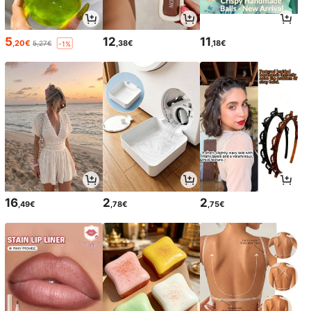
5
12
11
,20€
,38€
,18€
5,27€
-1%
16
2
2
,49€
,78€
,75€