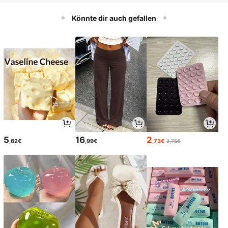
Gabel, geeignet für Zuhause, Zusa
Gabel, geeignet für Zuhause, Party
mmenkünfte, Camping und Büros -
s, Camping, Büro - einfach zu reinig
Könnte dir auch gefallen
einfach zu reinigen und zu benutze
en und als dekoratives Mittelpunkts
n, ideal als dekoratives Mittelpunkt
tück zu verwenden.
stück.
5
16
2
,62€
,99€
,73€
2,75€