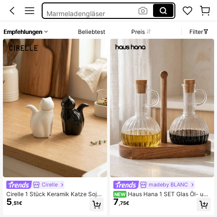
Marmeladengläser
Einmachgläser Mit Deckel
Empfehlungen
Beliebtest
Preis
Filter
Milch Behälter
Honig Glas Mini
Cirelle
madeby BLANC
Cirelle 1 Stück Keramik Katze Sojas
Haus Hana 1 SET Glas Öl- und
NEW
5
7
auce Flasche Essig Flasche
Essigspender Set mit Akazienholzst
,51€
,75€
änder, 2er Pack vertikal gerippte Oli
venöl-Flaschen mit Korkverschlüss